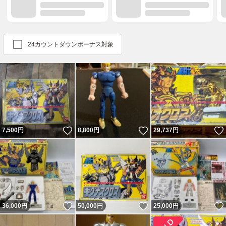
24カウントダウンボーナス対象
いいね！
いいね！
7,500
円
8,800
円
29,737
円
いいね！
いいね！
36,000
円
50,000
円
25,000
円