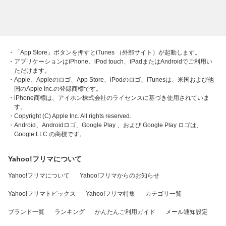
・「App Store」ボタンを押すとiTunes （外部サイト）が起動します。
・アプリケーションはiPhone、iPod touch、iPadまたはAndroidでご利用い
ただけます。
・Apple、Appleのロゴ、App Store、iPodのロゴ、iTunesは、米国および他
国のApple Inc.の登録商標です。
・iPhone商標は、アイホン株式会社のライセンスに基づき使用されていま
す。
・Copyright (C) Apple Inc. All rights reserved.
・Android、Androidロゴ、Google Play 、および Google Play ロゴは、
Google LLC の商標です。
Yahoo!フリマについて
Yahoo!フリマについて
Yahoo!フリマからのお知らせ
Yahoo!フリマトピックス
Yahoo!フリマ特集
カテゴリ一覧
ブランド一覧
ランキング
かんたんご利用ガイド
メール通知設定