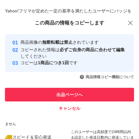
商品への質問からの値下げ交渉、不適切なカテゴリ変更依頼は禁止です
Yahoo!フリマが定めた一定の基準を満たしたユーザーにバッジを
付与しています
この商品をみている人にオススメ
この商品の情報をコピーします
安心取引出品者
Yahoo!フリマの基準をクリアした安
安心取引出品者
商品画像の
無断転載は禁止
されています
心・安全なユーザーです
コピーされた情報は
必ずご自身の商品に合わせて編集
取引実績
してください
コピーは
1商品につき1回
です
このユーザーはYahoo!フリマの取
取引実績◯+
いいね！
いいね！
2,800
円
1,800
円
1,300
円
引を完了させた実績があります
商品情報コピー機能について
最大10%対象
このユーザーは他フリマサービス
他フリマ実績◯+
出品ページへ
での取引実績があります
キャンセル
スピード&安心発送
いいね！
いいね！
9,000
※このバッジは実績に基づく表示であり、発送を保証しているものではあり
円
1,800
円
1,800
円
ません
最大10%対象
このユーザーは高頻度で24時間以内
スピード＆安心発送
＆設定した発送日数内に発送していま