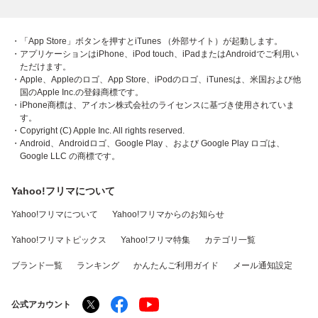
・「App Store」ボタンを押すとiTunes （外部サイト）が起動します。
・アプリケーションはiPhone、iPod touch、iPadまたはAndroidでご利用い
ただけます。
・Apple、Appleのロゴ、App Store、iPodのロゴ、iTunesは、米国および他
国のApple Inc.の登録商標です。
・iPhone商標は、アイホン株式会社のライセンスに基づき使用されていま
す。
・Copyright (C) Apple Inc. All rights reserved.
・Android、Androidロゴ、Google Play 、および Google Play ロゴは、
Google LLC の商標です。
Yahoo!フリマについて
Yahoo!フリマについて
Yahoo!フリマからのお知らせ
Yahoo!フリマトピックス
Yahoo!フリマ特集
カテゴリ一覧
ブランド一覧
ランキング
かんたんご利用ガイド
メール通知設定
公式アカウント