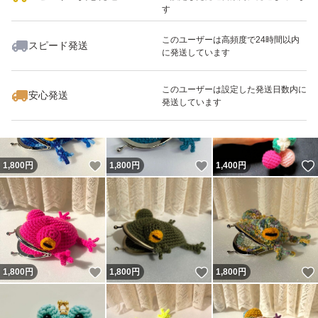
す
このユーザーは高頻度で24時間以内
スピード発送
に発送しています
いいね！
いいね！
1,500
円
1,800
円
1,300
円
このユーザーは設定した発送日数内に
安心発送
発送しています
いいね！
いいね！
1,800
円
1,800
円
1,400
円
いいね！
いいね！
1,800
円
1,800
円
1,800
円