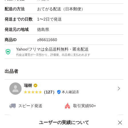
他のサイトにも出品している為、突如削除する場合があり
配送の方法
おてがる配送（日本郵便）
ますがご了承ください。
発送までの日数
1〜2日で発送
発送元の地域
徳島県
商品ID
z86611660
Yahoo!フリマは全品送料無料・匿名配送
代金は運営が一旦預かり、評価後、出品者に支払われます
出品者
瑞樹
（
127
）
本人確認済
スピード発送
取引実績50+
ユーザーの実績について
価格の相談
商品への質問