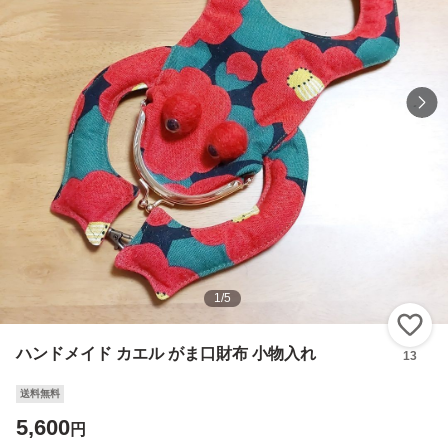
1
/
5
い
ハンドメイド カエル がま口財布 小物入れ
13
送料無料
5,600
円