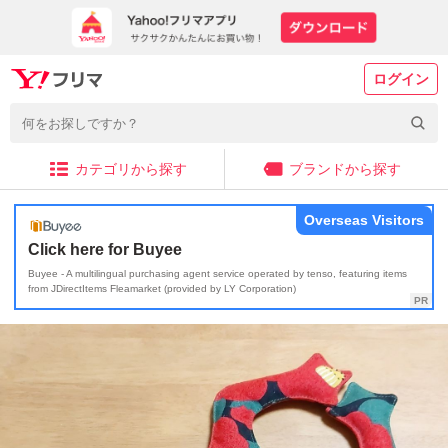
ログイン
カテゴリから探す
ブランドから探す
Overseas Visitors
Click here for Buyee
Buyee - A multilingual purchasing agent service operated by tenso, featuring items
from JDirectItems Fleamarket (provided by LY Corporation)