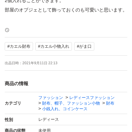
2個入れることができます。
部屋のオブジェとして飾っておくのも可愛いと思います。
デパートで一目惚れして奮発して購入したのですが、もっ
たいなくて使わないまま保管していました。
#
カエル財布
#
カエル小物入れ
#
がま口
サイズ : 約縦31×横19cm
出品日時：
2021年9月11日 22:13
目玉の部分の羊毛フェルトが購入時から少し毛羽立ってい
商品の情報
ます。
その他は特に目立つ傷や汚れはないと思いますが、素人検
ファッション
レディースファッション
カテゴリ
財布、帽子、ファッション小物
財布
品ですので、見落とし等あるかもしれません。ご了承くだ
小銭入れ、コインケース
さい。
レディース
性別
商品の状態
未使用