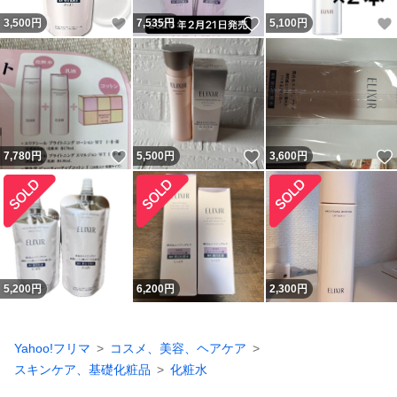
いいね！
いいね！
3,500
円
7,535
円
5,100
円
いいね！
いいね！
7,780
円
5,500
円
3,600
円
5,200
円
6,200
円
2,300
円
Yahoo!フリマ
コスメ、美容、ヘアケア
スキンケア、基礎化粧品
化粧水