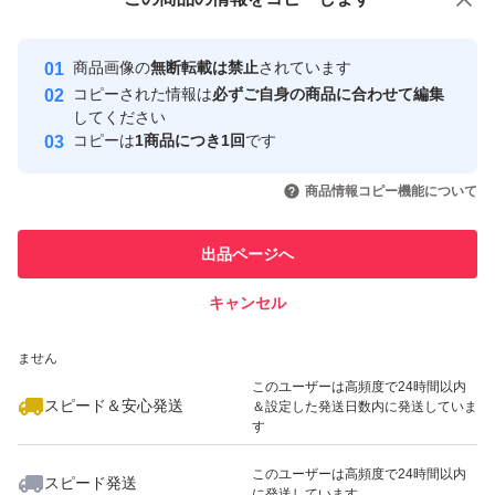
安心取引出品者
(ペット飼ってません・喫煙してません)
最大10%対象
Yahoo!フリマの基準をクリアした安
安心取引出品者
○ 梱包はできるだけ丁寧に心がけておりますが
商品画像の
無断転載は禁止
されています
心・安全なユーザーです
コピーされた情報は
必ずご自身の商品に合わせて編集
配達中の破損や崩れについては対応しかねます。
取引実績
してください
コピーは
1商品につき1回
です
このユーザーはYahoo!フリマの取
お互い気持ちの良いお取引にご協力よろしくお願いしま
取引実績◯+
いいね！
いいね！
5,750
円
3,700
円
3,900
円
引を完了させた実績があります
商品情報コピー機能について
す。
このユーザーは他フリマサービス
他フリマ実績◯+
出品ページへ
での取引実績があります
キャンセル
スピード&安心発送
いいね！
いいね！
4,900
※このバッジは実績に基づく表示であり、発送を保証しているものではあり
円
6,480
円
5,450
円
ません
このユーザーは高頻度で24時間以内
スピード＆安心発送
＆設定した発送日数内に発送していま
す
このユーザーは高頻度で24時間以内
スピード発送
に発送しています