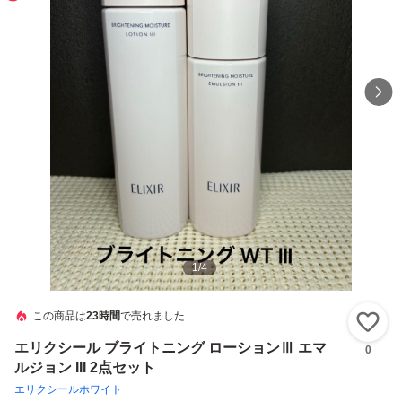
1
/
4
この商品は
23時間
で売れました
い
エリクシール ブライトニング ローションⅢ エマ
0
ルジョン III 2点セット
エリクシールホワイト