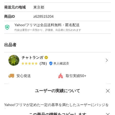
ー・ー・お取引に関するお願い事です・ー・ー・ー
発送元の地域
東京都
○自宅保管の為細かな傷汚れ等あります。
商品ID
z628515204
ご理解いただける方のみお願いします。
Yahoo!フリマは全品送料無料・匿名配送
代金は運営が一旦預かり、評価後、出品者に支払われます
○新品.未使用.未開封.でも自宅で保管していたものです。
保管状況も使用可能判断も人それぞれ違いますので
出品者
神経質な方は絶対に購入しないでください。
○常識の無い返品・クレーム等は対応致しかねます。
チャトランガ
（
70
）
本人確認済
○発送は長めに設定してますが
早めに発送するよう心がけております。
安心発送
取引実績50+
(発送後のキャンセルはお受けできません)
○商品についてご質問等あれば気軽にコメントください。
ユーザーの実績について
価格の相談
商品への質問
○資材は再利用の物を使用する場合もございます。
商品への質問からの値下げ交渉、不適切なカテゴリ変更依頼は禁止です
Yahoo!フリマが定めた一定の基準を満たしたユーザーにバッジを
○ 発送前に汚れなど慎重に確認していますが
付与しています
気づかなかったものに関してはご了承ください。
この商品をみている人にオススメ
この商品の情報をコピーします