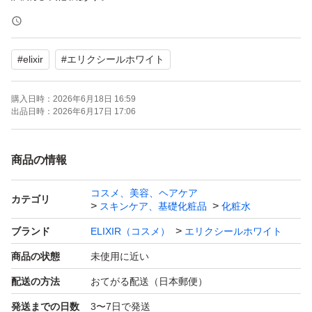
【ブランド】エリクシール
#
elixir
#
エリクシールホワイト
【商品名】ブライトニング ローション III、ブライトニン
グ エマルジョン III
購入日時：
2026年6月18日 16:59
【商品の状態】未使用に近い
出品日時：
2026年6月17日 17:06
【カラー】ピンク系
【内容量】ローション、エマルジョン 各1本
商品の情報
コスメ、美容、ヘアケア
出来るだけお安く出品し必要な方に
カテゴリ
スキンケア、基礎化粧品
化粧水
ご使用していただきたいので簡易梱包になります。
ブランド
ELIXIR（コスメ）
エリクシールホワイト
その他商品のご質問等あればコメントください。
商品の状態
未使用に近い
配送の方法
おてがる配送（日本郵便）
☆他の商品も出品しているので是非ご覧ください☆
発送までの日数
3〜7日で発送