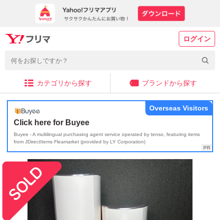
ログイン
カテゴリから探す
ブランドから探す
Overseas Visitors
Click here for Buyee
Buyee - A multilingual purchasing agent service operated by tenso, featuring items
from JDirectItems Fleamarket (provided by LY Corporation)