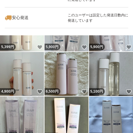
いいね！
いいね！
4,790
円
5,280
円
7,800
円
最大10%対象
このユーザーは設定した発送日数内に
安心発送
発送しています
いいね！
いいね！
5,399
円
5,900
円
5,900
円
いいね！
いいね！
4,900
円
6,500
円
5,100
円