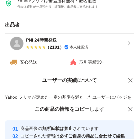
Yahoo!フリマは全品送料無料・匿名配送
代金は運営が一旦預かり、評価後、出品者に支払われます
出品者
PNI 24時間発送
（
2191
）
本人確認済
安心発送
取引実績99+
ユーザーの実績について
価格の相談
商品への質問
商品への質問からの値下げ交渉、不適切なカテゴリ変更依頼は禁止です
Yahoo!フリマが定めた一定の基準を満たしたユーザーにバッジを
付与しています
この商品をみている人にオススメ
この商品の情報をコピーします
安心取引出品者
Yahoo!フリマの基準をクリアした安
安心取引出品者
商品画像の
無断転載は禁止
されています
心・安全なユーザーです
コピーされた情報は
必ずご自身の商品に合わせて編集