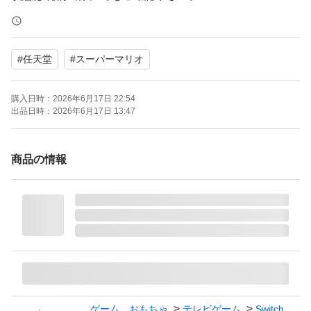
★付属品★
#
任天堂
#
スーパーマリオ
Nintendo Switch2用ソフト
マリオカート ワールド
購入日時：
2026年6月17日 22:54
パッケージ版
出品日時：
2026年6月17日 13:47
★発送詳細★
商品の情報
ゆうパケット系 無料
発送は概ね２４ｈ以内におこなっております
【Switch2】 マリオカート ワールド
ブランド：任天堂 スーパーマリオ
ゲーム、おもちゃ
テレビゲーム
Switch