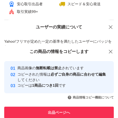
安心取引出品者
スピード＆安心発送
取引実績99+
ユーザーの実績について
価格の相談
商品への質問
商品への質問からの値下げ交渉、不適切なカテゴリ変更依頼は禁止です
Yahoo!フリマが定めた一定の基準を満たしたユーザーにバッジを
付与しています
この商品をみている人にオススメ
この商品の情報をコピーします
安心取引出品者
最大10%対象
Yahoo!フリマの基準をクリアした安
安心取引出品者
商品画像の
無断転載は禁止
されています
心・安全なユーザーです
コピーされた情報は
必ずご自身の商品に合わせて編集
取引実績
してください
コピーは
1商品につき1回
です
このユーザーはYahoo!フリマの取
取引実績◯+
いいね！
いいね！
7,199
円
7,700
円
7,200
円
引を完了させた実績があります
商品情報コピー機能について
このユーザーは他フリマサービス
他フリマ実績◯+
出品ページへ
での取引実績があります