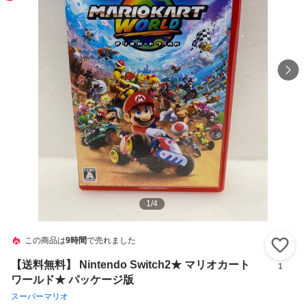
1
/
4
この商品は
9時間
で売れました
い
【送料無料】 Nintendo Switch2★ マリオカート
1
ワールド★ パッケージ版
スーパーマリオ