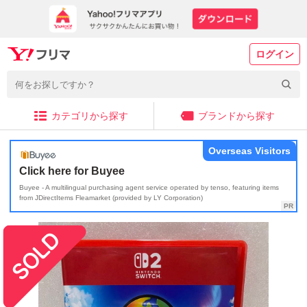
ログイン
カテゴリから探す
ブランドから探す
Overseas Visitors
Click here for Buyee
Buyee - A multilingual purchasing agent service operated by tenso, featuring items
from JDirectItems Fleamarket (provided by LY Corporation)