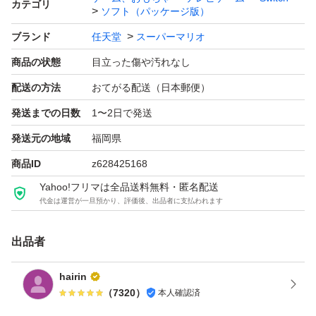
カテゴリ
ソフト（パッケージ版）
ゲームジャンル：レース
ブランド
任天堂
スーパーマリオ
ソフトウェア対象年齢：全年齢対象
商品の状態
目立った傷や汚れなし
パッケージ種類：通常版
オンライン：オンライン対応
配送の方法
おてがる配送（日本郵便）
プレイモード：TVモード対応 テーブルモード対応 携帯モ
発送までの日数
1〜2日で発送
ード対応
発送元の地域
福岡県
商品ID
z628425168
Yahoo!フリマは全品送料無料・匿名配送
代金は運営が一旦預かり、評価後、出品者に支払われます
出品者
hairin
（
7320
）
本人確認済