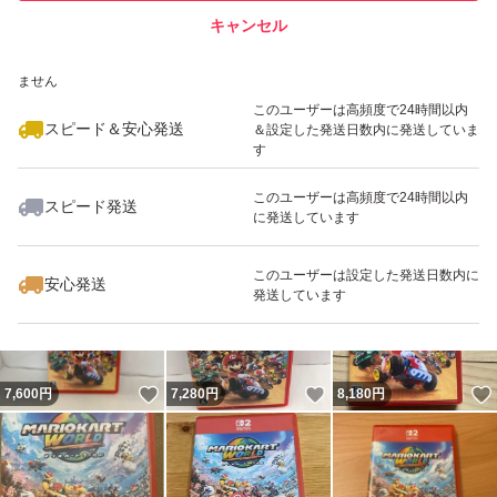
キャンセル
スピード&安心発送
いいね！
いいね！
7,200
※このバッジは実績に基づく表示であり、発送を保証しているものではあり
円
7,350
円
7,260
円
ません
このユーザーは高頻度で24時間以内
スピード＆安心発送
＆設定した発送日数内に発送していま
す
このユーザーは高頻度で24時間以内
スピード発送
に発送しています
いいね！
いいね！
7,280
円
7,400
円
7,600
円
このユーザーは設定した発送日数内に
安心発送
発送しています
いいね！
いいね！
7,600
円
7,280
円
8,180
円