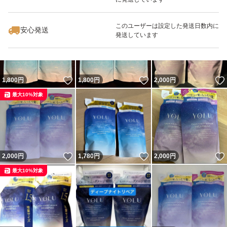
いいね！
いいね！
1,790
円
2,800
円
1,990
円
最大10%対象
最大10%対象
このユーザーは設定した発送日数内に
安心発送
発送しています
いいね！
いいね！
1,800
円
1,800
円
2,000
円
最大10%対象
いいね！
いいね！
2,000
円
1,780
円
2,000
円
最大10%対象