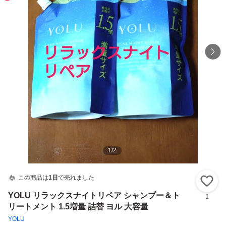
1
/
2
この商品は
1日
で売れました
い
YOLU リラックスナイトリペア シャンプー＆ト
1
リートメント 1.5増量 詰替 ヨル 大容量
YOLU