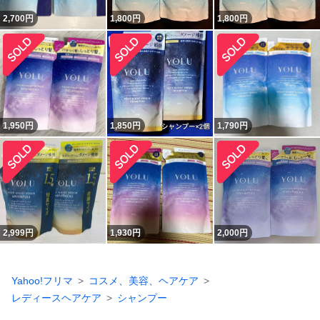
2,700
円
1,800
円
1,800
円
1,950
円
1,850
円
1,790
円
2,999
円
1,930
円
2,000
円
Yahoo!フリマ
コスメ、美容、ヘアケア
レディースヘアケア
シャンプー