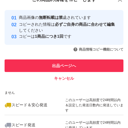
安心取引出品者
最大10%対象
最大10%対象
最大10%対象
Yahoo!フリマの基準をクリアした安
安心取引出品者
商品画像の
無断転載は禁止
されています
心・安全なユーザーです
コピーされた情報は
必ずご自身の商品に合わせて編集
取引実績
してください
コピーは
1商品につき1回
です
このユーザーはYahoo!フリマの取
取引実績◯+
いいね！
いいね！
2,700
円
1,800
円
1,800
円
引を完了させた実績があります
商品情報コピー機能について
最大10%対象
このユーザーは他フリマサービス
他フリマ実績◯+
出品ページへ
での取引実績があります
キャンセル
スピード&安心発送
いいね！
いいね！
2,000
※このバッジは実績に基づく表示であり、発送を保証しているものではあり
円
2,300
円
1,950
円
ません
このユーザーは高頻度で24時間以内
スピード＆安心発送
＆設定した発送日数内に発送していま
す
このユーザーは高頻度で24時間以内
スピード発送
に発送しています