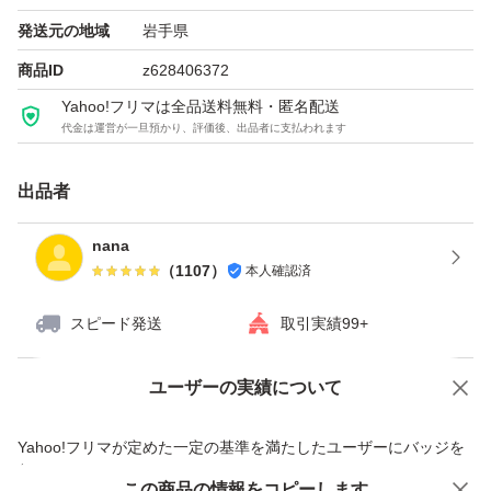
発送元の地域
岩手県
商品ID
z628406372
Yahoo!フリマは全品送料無料・匿名配送
代金は運営が一旦預かり、評価後、出品者に支払われます
出品者
nana
（
1107
）
本人確認済
スピード発送
取引実績99+
ユーザーの実績について
価格の相談
商品への質問
商品への質問からの値下げ交渉、不適切なカテゴリ変更依頼は禁止です
Yahoo!フリマが定めた一定の基準を満たしたユーザーにバッジを
付与しています
この商品をみている人にオススメ
この商品の情報をコピーします