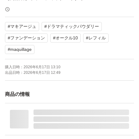
【カラー】オークル10
【タイプ】パウダーファンデーション（レフィル）
#
マキアージュ
#
ドラマティックパウダリー
【状態】未使用
#
ファンデーション
#
オークル10
#
レフィル
よろしくお願いいたします。
#
maquillage
購入日時：
2026年6月17日 13:10
出品日時：
2026年6月17日 12:49
商品の情報