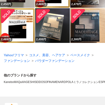
2,450
円
2,469
円
2,479
円
2,469
円
2,499
円
2,300
円
Yahoo!フリマ
コスメ、美容、ヘアケア
ベースメイク
ファンデーション
パウダーファンデーション
他のブランドから探す
Kanebo
MAQuillAGE
SHISEIDO
SOFINA
MENARD
POLA
ミラノコレクション
ESP