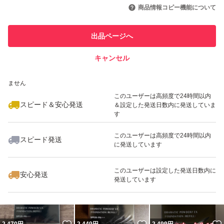
引を完了させた実績があります
商品情報コピー機能について
最大10%対象
最大10%対象
最大10%対象
このユーザーは他フリマサービス
他フリマ実績◯+
出品ページへ
での取引実績があります
キャンセル
スピード&安心発送
いいね！
いいね！
2,399
※このバッジは実績に基づく表示であり、発送を保証しているものではあり
円
2,499
円
2,469
円
ません
最大10%対象
最大10%対象
最大10%対象
このユーザーは高頻度で24時間以内
スピード＆安心発送
＆設定した発送日数内に発送していま
す
このユーザーは高頻度で24時間以内
スピード発送
に発送しています
いいね！
いいね！
2,499
円
2,479
円
2,499
円
最大10%対象
このユーザーは設定した発送日数内に
安心発送
発送しています