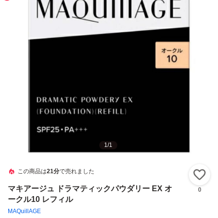
1
/
1
この商品は
21分
で売れました
い
マキアージュ ドラマティックパウダリー EX オ
0
ークル10 レフィル
MAQuillAGE