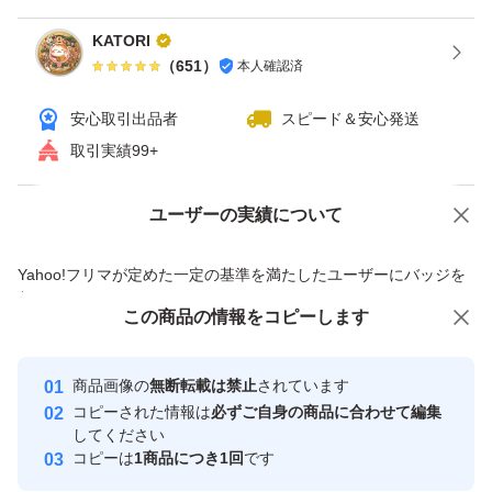
KATORI
（
651
）
本人確認済
安心取引出品者
スピード＆安心発送
取引実績99+
ユーザーの実績について
価格の相談
商品への質問
商品への質問からの値下げ交渉、不適切なカテゴリ変更依頼は禁止です
Yahoo!フリマが定めた一定の基準を満たしたユーザーにバッジを
付与しています
この商品をみている人にオススメ
この商品の情報をコピーします
安心取引出品者
最大10%対象
最大10%対象
最大10%対象
Yahoo!フリマの基準をクリアした安
安心取引出品者
商品画像の
無断転載は禁止
されています
心・安全なユーザーです
コピーされた情報は
必ずご自身の商品に合わせて編集
取引実績
してください
コピーは
1商品につき1回
です
このユーザーはYahoo!フリマの取
取引実績◯+
いいね！
いいね！
2,444
円
2,444
円
2,399
円