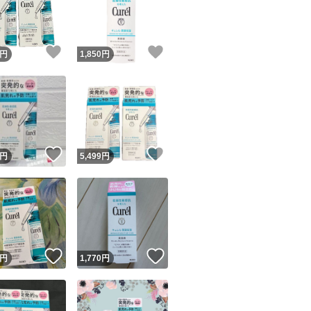
！
いいね！
いいね！
円
1,850
円
ユーザーの実績について
！
いいね！
いいね！
円
5,499
円
o!フリマが定めた一定の基準を満たしたユーザーにバッジを付与しています
出品者
この商品の情報をコピーします
取引出品者
Yahoo!フリマの基準をクリアした安心・安全なユーザーです
！
いいね！
いいね！
商品画像の
無断転載は禁止
されています
円
1,770
円
コピーされた情報は
必ずご自身の商品に合わせて編集
してください
コピーは
1商品につき1回
です
実績◯+
このユーザーはYahoo!フリマの取引を完了させた実績があり