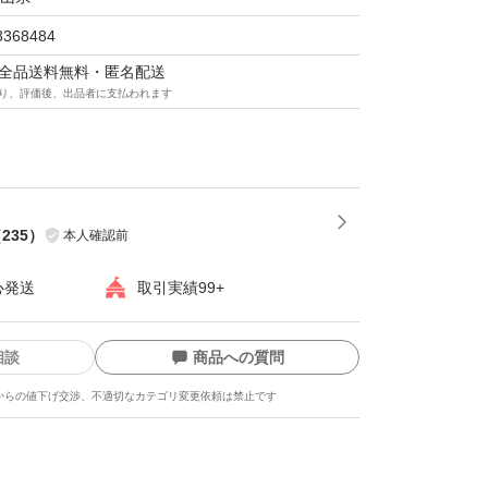
8368484
マは全品送料無料・匿名配送
り、評価後、出品者に支払われます
（
235
）
本人確認前
心発送
取引実績99+
相談
商品への質問
からの値下げ交渉、不適切なカテゴリ変更依頼は禁止です