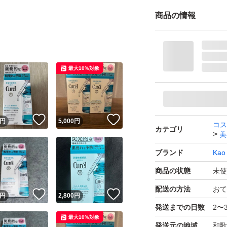
商品の情報
最大10%対象
！
いいね！
いいね！
円
5,000
円
コス
カテゴリ
美
ブランド
Kao
商品の状態
未使
配送の方法
おて
！
いいね！
いいね！
円
2,800
円
発送までの日数
2〜
最大10%対象
発送元の地域
和歌