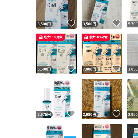
いいね！
いいね
3,500
円
3,500
円
5,700
最大10%対象
最大10%対象
いいね！
いいね
5,500
円
7,000
円
3,050
Yaho
安心取引
安心
いいね！
いいね
2,975
円
2,980
円
2,950
取引実績
取引