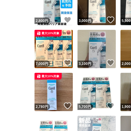
他フ
いいね！
いいね
2,800
円
3,000
円
5,500
スピード
最大10%対象
※このバッ
スピ
いいね！
いいね
7,000
円
3,100
円
2,000
スピ
最大10%対象
安心
いいね！
いいね
2,780
円
5,700
円
1,900