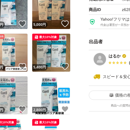
商品ID
z62
Yahoo!フリ
！
いいね！
いいね！
円
5,000
円
代金は運営が一旦預か
最大10%対象
出品者
はるか
！
いいね！
いいね！
円
5,400
円
スピード＆安
価格の
商品への質問
！
いいね！
いいね！
円
2,800
円
大10%対象
最大10%対象