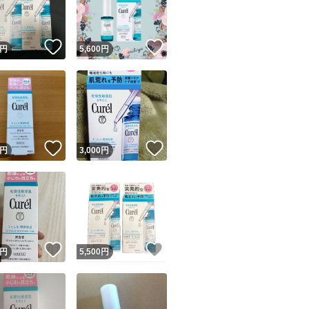
商品情報コピー機
リマ実績◯+
このユーザーは他フリマサービスでの取引実績があります
！
いいね！
いいね！
円
5,600
円
出品ページへ
&安心発送
キャンセル
ジは実績に基づく表示であり、発送を保証しているものではありません
このユーザーは高頻度で24時間以内＆設定した発送日数内に
ード＆安心発送
ます
！
いいね！
いいね！
円
3,000
円
ード発送
このユーザーは高頻度で24時間以内に発送しています
発送
このユーザーは設定した発送日数内に発送しています
！
いいね！
いいね！
円
5,500
円