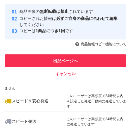
最大10%対象
最大10%対象
Yahoo!フリマの基準をクリアした安
安心取引出品者
商品画像の
無断転載は禁止
されています
心・安全なユーザーです
コピーされた情報は
必ずご自身の商品に合わせて編集
取引実績
してください
コピーは
1商品につき1回
です
このユーザーはYahoo!フリマの取
取引実績◯+
いいね！
いいね！
5,990
円
6,700
円
6,980
円
引を完了させた実績があります
商品情報コピー機能について
最大10%対象
このユーザーは他フリマサービス
他フリマ実績◯+
出品ページへ
での取引実績があります
キャンセル
スピード&安心発送
いいね！
いいね！
4,990
※このバッジは実績に基づく表示であり、発送を保証しているものではあり
円
7,200
円
7,200
円
ません
最大10%対象
最大10%対象
このユーザーは高頻度で24時間以内
スピード＆安心発送
＆設定した発送日数内に発送していま
す
このユーザーは高頻度で24時間以内
スピード発送
に発送しています
いいね！
いいね！
5,990
円
7,500
円
5,700
円