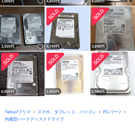
いいね！
いいね！
7,000
円
4,850
円
8,000
円
いいね！
3,500
円
4,700
円
3,899
円
6,900
円
2,950
円
2,980
円
Yahoo!フリマ
スマホ、タブレット、パソコン
PCパーツ
内蔵型ハードディスクドライブ