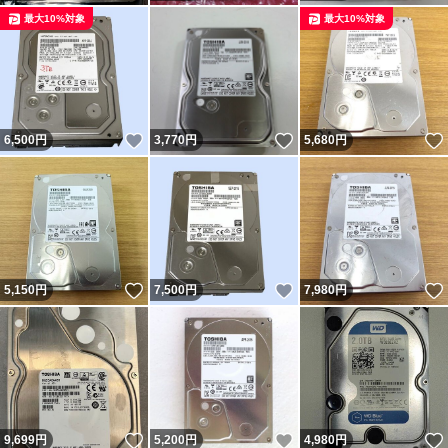
最大10%対象
最大10%対象
いいね！
いいね！
6,500
円
3,770
円
5,680
円
いいね！
いいね！
5,150
円
7,500
円
7,980
円
いいね！
いいね！
9,699
円
5,200
円
4,980
円