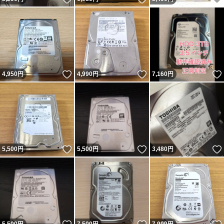
いいね！
いいね！
4,950
円
4,990
円
7,160
円
いいね！
いいね！
5,500
円
5,500
円
3,480
円