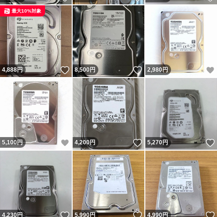
最大10%対象
いいね！
いいね！
4,888
円
8,500
円
2,980
円
いいね！
いいね！
5,100
円
4,200
円
5,270
円
いいね！
いいね！
4,230
円
5,990
円
4,990
円