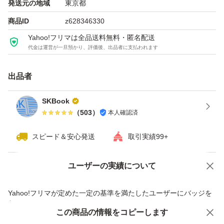
発送元の地域
東京都
商品ID
z628346330
Yahoo!フリマは全品送料無料・匿名配送
代金は運営が一旦預かり、評価後、出品者に支払われます
出品者
SKBook
（
503
）
本人確認済
スピード＆安心発送
取引実績99+
ユーザーの実績について
価格の相談
商品への質問
商品への質問からの値下げ交渉、不適切なカテゴリ変更依頼は禁止です
Yahoo!フリマが定めた一定の基準を満たしたユーザーにバッジを
付与しています
この商品をみている人にオススメ
この商品の情報をコピーします
安心取引出品者