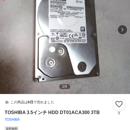
1
/
4
この商品は
6日
で売れました
い
TOSHIBA 3.5インチ HDD DT01ACA300 3TB
5
TOSHIBA
送料無料