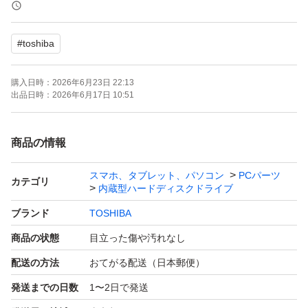
中古品の為、神経質な方のご購入はお控え下さい。
#
toshiba
またすり替え等防止の為、ご購入後のご返品、ご返金はお
受け致しかねますのでそちらもあわせてご了承下さい。
購入日時：
2026年6月23日 22:13
上記の状態を必ずご理解とご了承の上お買い求めご検討宜
出品日時：
2026年6月17日 10:51
しくお願い致します。
商品の情報
保管No 6
スマホ、タブレット、パソコン
PCパーツ
カテゴリ
内蔵型ハードディスクドライブ
ブランド
TOSHIBA
商品の状態
目立った傷や汚れなし
配送の方法
おてがる配送（日本郵便）
発送までの日数
1〜2日で発送