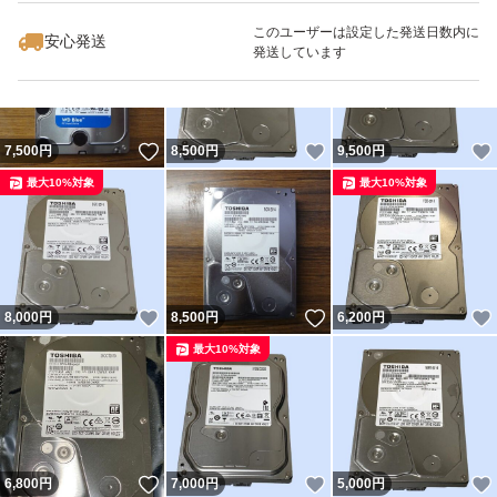
最大10%対象
最大10%対象
このユーザーは設定した発送日数内に
安心発送
発送しています
いいね！
いいね！
7,500
円
8,500
円
9,500
円
最大10%対象
最大10%対象
いいね！
いいね！
8,000
円
8,500
円
6,200
円
最大10%対象
いいね！
いいね！
6,800
円
7,000
円
5,000
円