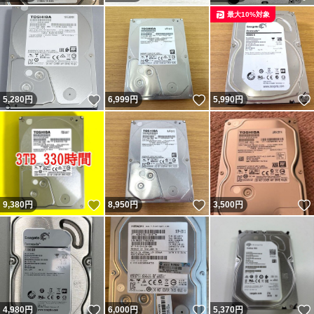
最大10%対象
いいね！
いいね！
5,280
円
6,999
円
5,990
円
いいね！
いいね！
9,380
円
8,950
円
3,500
円
いいね！
いいね！
4,980
円
6,000
円
5,370
円