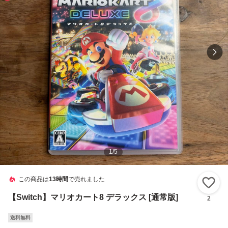
1
/
5
この商品は
13時間
で売れました
い
【Switch】マリオカート8 デラックス [通常版]
2
送料無料