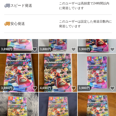
このユーザーは高頻度で24時間以内
スピード発送
に発送しています
いいね！
いいね！
3,900
円
3,850
円
3,880
円
このユーザーは設定した発送日数内に
安心発送
発送しています
いいね！
いいね！
3,898
円
3,880
円
3,900
円
いいね！
いいね！
3,980
円
4,690
円
3,980
円