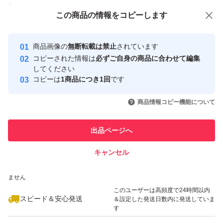
付与しています
この商品をみている人にオススメ
この商品の情報をコピーします
安心取引出品者
最大10%対象
最大10%対象
最大10%対象
Yahoo!フリマの基準をクリアした安
安心取引出品者
商品画像の
無断転載は禁止
されています
心・安全なユーザーです
コピーされた情報は
必ずご自身の商品に合わせて編集
取引実績
してください
コピーは
1商品につき1回
です
このユーザーはYahoo!フリマの取
取引実績◯+
いいね！
いいね！
3,598
円
3,830
円
3,600
円
引を完了させた実績があります
商品情報コピー機能について
最大10%対象
最大10%対象
このユーザーは他フリマサービス
他フリマ実績◯+
出品ページへ
での取引実績があります
キャンセル
スピード&安心発送
いいね！
いいね！
3,788
※このバッジは実績に基づく表示であり、発送を保証しているものではあり
円
3,900
円
3,800
円
ません
このユーザーは高頻度で24時間以内
スピード＆安心発送
＆設定した発送日数内に発送していま
す