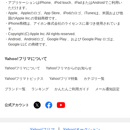
・アプリケーションはiPhone、iPod touch、iPadまたはAndroidでご利用い
ただけます。
・Apple、Appleのロゴ、App Store、iPodのロゴ、iTunesは、米国および他
国のApple Inc.の登録商標です。
・iPhone商標は、アイホン株式会社のライセンスに基づき使用されていま
す。
・Copyright (C) Apple Inc. All rights reserved.
・Android、Androidロゴ、Google Play 、および Google Play ロゴは、
Google LLC の商標です。
Yahoo!フリマについて
Yahoo!フリマについて
Yahoo!フリマからのお知らせ
Yahoo!フリマトピックス
Yahoo!フリマ特集
カテゴリ一覧
ブランド一覧
ランキング
かんたんご利用ガイド
メール通知設定
公式アカウント
Yahoo!フリマ
Yahoo!オークション