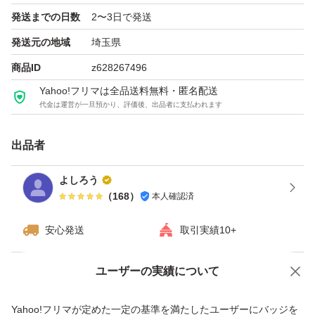
発送までの日数
2〜3日で発送
発送元の地域
埼玉県
商品ID
z628267496
Yahoo!フリマは全品送料無料・匿名配送
代金は運営が一旦預かり、評価後、出品者に支払われます
出品者
よしろう
（
168
）
本人確認済
安心発送
取引実績10+
ユーザーの実績について
価格の相談
商品への質問
商品への質問からの値下げ交渉、不適切なカテゴリ変更依頼は禁止です
Yahoo!フリマが定めた一定の基準を満たしたユーザーにバッジを