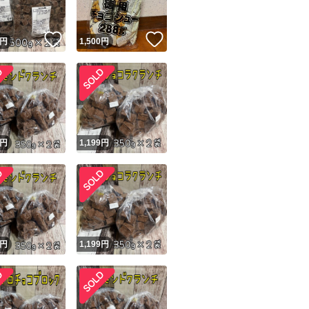
！
いいね！
いいね！
円
1,500
円
！
円
1,199
円
円
1,199
円