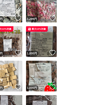
！
いいね！
いいね！
円
1,299
円
大10%対象
最大10%対象
ユーザーの実績について
！
いいね！
いいね！
円
1,000
円
o!フリマが定めた一定の基準を満たしたユーザーにバッジを付与しています
出品者
この商品の情報をコピーします
取引出品者
Yahoo!フリマの基準をクリアした安心・安全なユーザーです
！
いいね！
いいね！
商品画像の
無断転載は禁止
されています
円
1,000
円
コピーされた情報は
必ずご自身の商品に合わせて編集
してください
コピーは
1商品につき1回
です
実績◯+
このユーザーはYahoo!フリマの取引を完了させた実績があり