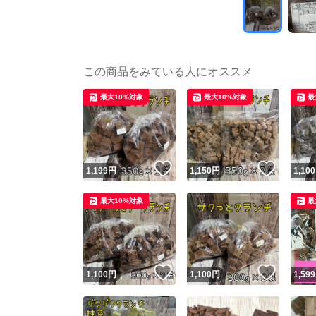
この商品をみている人にオススメ
最大10%対象
最大10%対象
最
いいね！
いいね
1,199
円
1,150
円
1,100
最大10%対象
最
いいね！
いいね
1,100
円
1,100
円
1,599