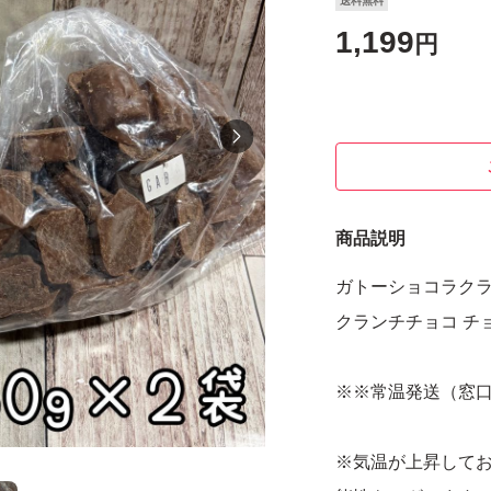
送料無料
1,199
円
商品説明
ガトーショコラクラン
クランチチョコ チ
※※常温発送（窓
※気温が上昇して