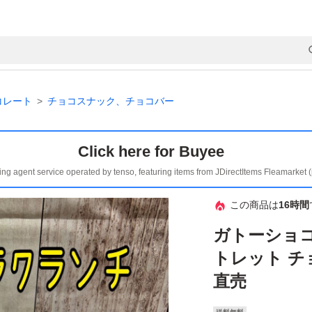
コレート
チョコスナック、チョコバー
Click here for Buyee
ing agent service operated by tenso, featuring items from JDirectItems Fleamarket 
この商品は
16時間
ガトーショコ
トレット チ
直売