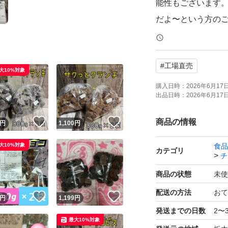
能性もございます
だよ〜という方の
◎チョコが溶けて
#
工場直売
い！
大10%対象
購入日時：
2026年6月17日 
出品日時：
2026年6月17日 
●チョコレートの
りますがお味は美味
！
いいね！
いいね！
商品の情報
円
1,100
円
※大小、形は様々
大10%対象
食品
カテゴリ
チ
●ガトーショコラクラン
商品の状態
未使
配送の方法
おて
！
いいね！
いいね！
●賞味期限、原材料
円
1,199
円
発送までの日数
2〜
最大10%対象