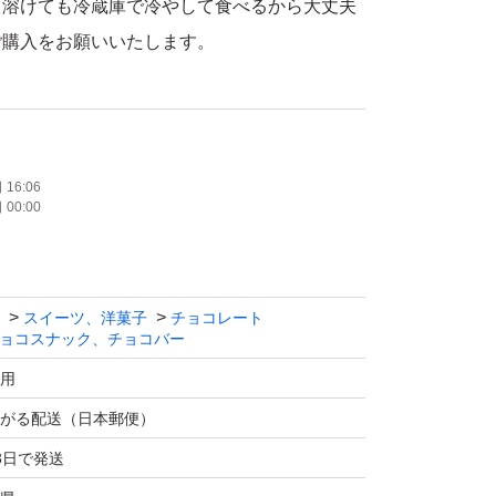
。溶けても冷蔵庫で冷やして食べるから大丈夫
ご購入をお願いいたします。
いたという理由での悪い評価はご遠慮くださ
16:06
00:00
アウトレット商品です。最初から欠け割れ等あ
しいです^_^
です。
スイーツ、洋菓子
チョコレート
ョコスナック、チョコバー
チ 裸品 350g×2袋
用
がる配送（日本郵便）
等は画像2枚目をご覧ください。
3日で発送