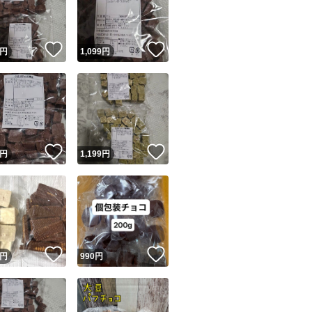
商品情報コピー機
リマ実績◯+
このユーザーは他フリマサービスでの取引実績があります
！
いいね！
いいね！
円
1,099
円
出品ページへ
&安心発送
キャンセル
ジは実績に基づく表示であり、発送を保証しているものではありません
このユーザーは高頻度で24時間以内＆設定した発送日数内に
ード＆安心発送
ます
！
いいね！
いいね！
円
1,199
円
ード発送
このユーザーは高頻度で24時間以内に発送しています
発送
このユーザーは設定した発送日数内に発送しています
！
いいね！
いいね！
円
990
円