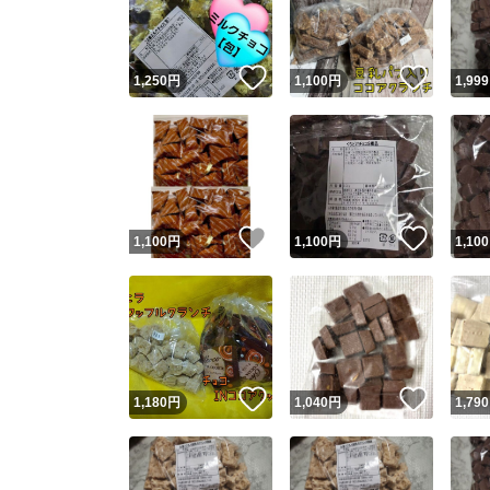
他フ
いいね！
いいね
1,250
円
1,100
円
1,999
スピード
※このバッ
スピ
いいね！
いいね
1,100
円
1,100
円
1,100
スピ
安心
いいね！
いいね
1,180
円
1,040
円
1,790