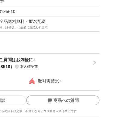
県
窓口手渡し）での発送です。厚さがギリギリの
、宅配ビニール袋と封筒での梱包となります。
8195610
マは全品送料無料・匿名配送
り、評価後、出品者に支払われます
レットお菓子出品しております。
ト・チョコレート菓子
＊ご質問はお気軽に♪
（
8516
）
本人確認前
取引実績99+
相談
商品への質問
からの値下げ交渉、不適切なカテゴリ変更依頼は禁止です