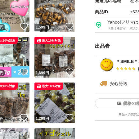
発送元の地域
栃木
※ゆうパケット（
ため、緩衝材なし
商品ID
z62
Yahoo!フリ
！
いいね！
いいね！
円
1,599
円
代金は運営が一旦預か
※他にも、アウト
大10%対象
最大10%対象
出品者
種類...チョコレー
＊SMILE
特徴...アウトレット
！
いいね！
いいね！
円
1,699
円
安心発送
大10%対象
最大10%対象
パッケージ...大容量
価格の
商品への質問
！
いいね！
いいね！
円
1,299
円