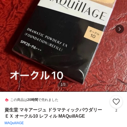
1
/
3
この商品は
20時間
で売れました
い
資生堂 マキアージュ ドラマティックパウダリー
2
ＥＸ オークル10 レフィル MAQuillAGE
MAQuillAGE