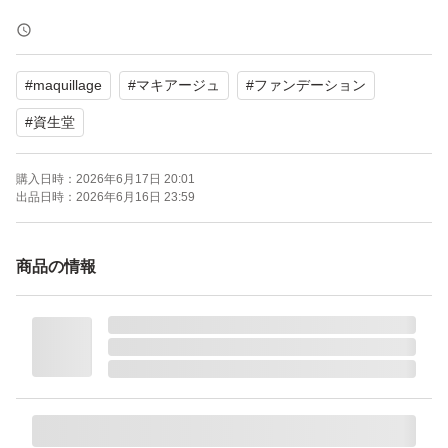
２０２６年６月購入、新品未開封品です。
#
maquillage
#
マキアージュ
#
ファンデーション
ゆうパケットポストmini専用封筒にエアパッキンでいち部
分の保護をしてお入れして発送します。(水濡れ予防は行
#
資生堂
いません。)
購入日時：
2026年6月17日 20:01
なにか少しでも気になる方は購入なさらないでください。
出品日時：
2026年6月16日 23:59
価格相談不可、カテゴリー変更不可、他のお品との同梱不
商品の情報
可、キャンセルお受けしません、特にお急ぎの方はご遠慮
くださいませ。
再出品と更新を繰り返し行いますので、不快に思われる方
は「いいね」をお控えください。