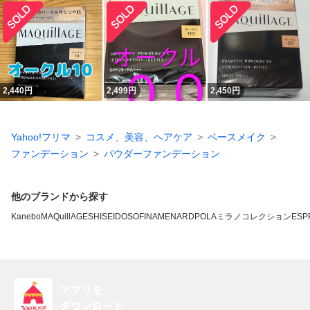
2,440
円
2,499
円
2,450
円
Yahoo!フリマ
コスメ、美容、ヘアケア
ベースメイク
ファンデーション
パウダーファンデーション
他のブランドから探す
Kanebo
MAQuillAGE
SHISEIDO
SOFINA
MENARD
POLA
ミラノコレクション
ESP