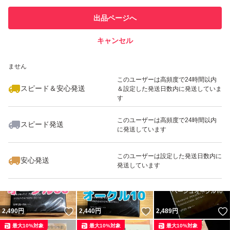
このユーザーは他フリマサービス
他フリマ実績◯+
出品ページへ
での取引実績があります
キャンセル
スピード&安心発送
いいね！
いいね！
2,499
※このバッジは実績に基づく表示であり、発送を保証しているものではあり
円
2,440
円
2,444
円
ません
最大10%対象
最大10%対象
最大10%対象
このユーザーは高頻度で24時間以内
スピード＆安心発送
＆設定した発送日数内に発送していま
す
このユーザーは高頻度で24時間以内
スピード発送
に発送しています
いいね！
いいね！
2,444
円
2,499
円
2,490
円
最大10%対象
最大10%対象
最大10%対象
このユーザーは設定した発送日数内に
安心発送
発送しています
いいね！
いいね！
2,490
円
2,440
円
2,489
円
最大10%対象
最大10%対象
最大10%対象