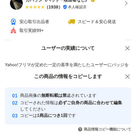
カバラン《ペット・喫煙者なし》
（
1938
）
本人確認済
安心取引出品者
スピード＆安心発送
取引実績99+
ユーザーの実績について
価格の相談
商品への質問
商品への質問からの値下げ交渉、不適切なカテゴリ変更依頼は禁止です
Yahoo!フリマが定めた一定の基準を満たしたユーザーにバッジを
付与しています
この商品をみている人にオススメ
この商品の情報をコピーします
安心取引出品者
最大10%対象
最大10%対象
最大10%対象
Yahoo!フリマの基準をクリアした安
安心取引出品者
商品画像の
無断転載は禁止
されています
心・安全なユーザーです
コピーされた情報は
必ずご自身の商品に合わせて編集
取引実績
してください
コピーは
1商品につき1回
です
このユーザーはYahoo!フリマの取
取引実績◯+
いいね！
いいね！
2,499
円
2,440
円
2,490
円
引を完了させた実績があります
商品情報コピー機能について
最大10%対象
最大10%対象