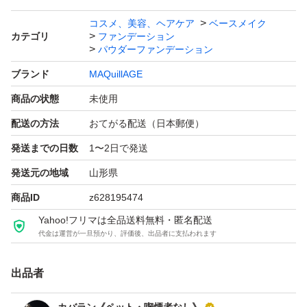
お品到着確認後の速やかな受け取り連絡をしていただける
コスメ、美容、ヘアケア
ベースメイク
カテゴリ
ファンデーション
方を希望します。
パウダーファンデーション
ブランド
MAQuillAGE
それではご検討よろしくお願い致します。
商品の状態
未使用
配送の方法
おてがる配送（日本郵便）
マキアージュ ドラマティックパウダリー EX オークル10
発送までの日数
1〜2日で発送
レフィル
ブランド：MAQuillAGE
発送元の地域
山形県
商品ID
z628195474
Yahoo!フリマは全品送料無料・匿名配送
代金は運営が一旦預かり、評価後、出品者に支払われます
出品者