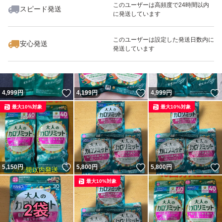
このユーザーは高頻度で24時間以内
スピード発送
に発送しています
いいね！
いいね！
4,050
円
4,050
円
5,150
円
このユーザーは設定した発送日数内に
安心発送
発送しています
いいね！
いいね！
4,999
円
4,199
円
4,999
円
最大10%対象
最大10%対象
いいね！
いいね！
5,150
円
5,800
円
5,800
円
最大10%対象