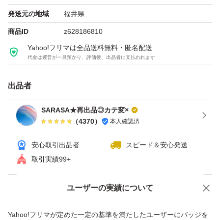
発送元の地域
福井県
商品ID
z628186810
Yahoo!フリマは全品送料無料・匿名配送
代金は運営が一旦預かり、評価後、出品者に支払われます
出品者
SARASA★再出品◎カテ変×
（
4370
）
本人確認済
安心取引出品者
スピード＆安心発送
取引実績99+
ユーザーの実績について
価格の相談
商品への質問
商品への質問からの値下げ交渉、不適切なカテゴリ変更依頼は禁止です
Yahoo!フリマが定めた一定の基準を満たしたユーザーにバッジを