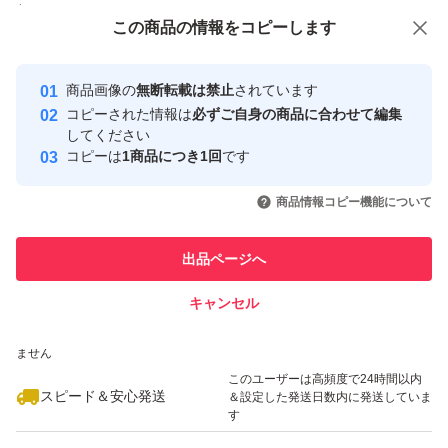
付与しています
この商品をみている人にオススメ
この商品の情報をコピーします
安心取引出品者
最大10%対象
最大10%対象
最大10%対象
Yahoo!フリマの基準をクリアした安
安心取引出品者
商品画像の
無断転載は禁止
されています
心・安全なユーザーです
コピーされた情報は
必ずご自身の商品に合わせて編集
取引実績
してください
コピーは
1商品につき1回
です
このユーザーはYahoo!フリマの取
取引実績◯+
いいね！
いいね！
4,299
円
4,299
円
4,049
円
引を完了させた実績があります
商品情報コピー機能について
最大10%対象
このユーザーは他フリマサービス
他フリマ実績◯+
出品ページへ
での取引実績があります
キャンセル
スピード&安心発送
いいね！
いいね！
5,200
※このバッジは実績に基づく表示であり、発送を保証しているものではあり
円
4,050
円
4,000
円
ません
最大10%対象
最大10%対象
このユーザーは高頻度で24時間以内
スピード＆安心発送
＆設定した発送日数内に発送していま
す