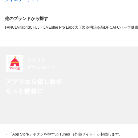
他のブランドから探す
FANCL
VitabridC
FUJIFILM
Esthe Pro Labo
大正製薬
明治薬品
DHC
AFC
ハーブ健
・「App Store」ボタンを押すとiTunes （外部サイト）が起動します。