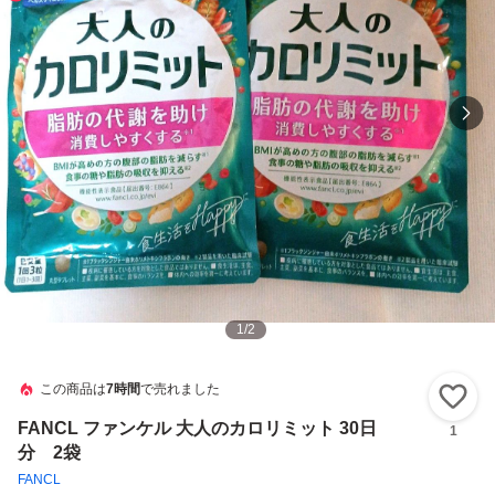
1
/
2
この商品は
7時間
で売れました
い
FANCL ファンケル 大人のカロリミット 30日
1
分 2袋
FANCL