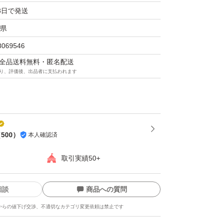
3日で発送
県
8069546
マは全品送料無料・匿名配送
り、評価後、出品者に支払われます
（
500
）
本人確認済
取引実績50+
相談
商品への質問
からの値下げ交渉、不適切なカテゴリ変更依頼は禁止です