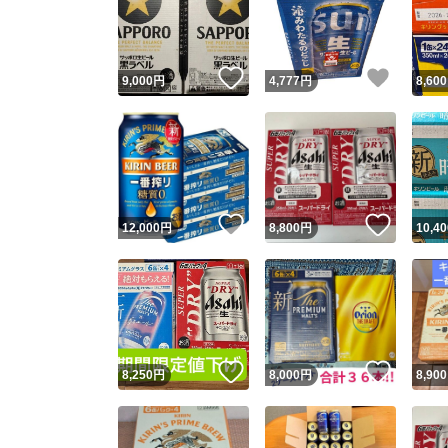
いいね！
いいね
9,000
円
4,777
円
8,600
いいね！
いいね
12,000
円
8,800
円
10,40
Yaho
安心取引
安心
いいね！
いいね
8,250
円
8,000
円
8,900
取引実績
取引