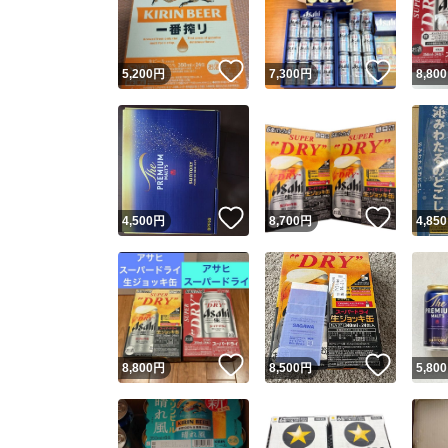
他フ
いいね！
いいね
5,200
円
7,300
円
8,800
スピード
※このバッ
スピ
いいね！
いいね
4,500
円
8,700
円
4,850
スピ
安心
いいね！
いいね
8,800
円
8,500
円
5,800