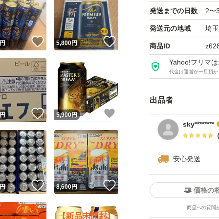
発送までの日数
2〜
発送元の地域
埼玉
！
いいね！
いいね！
円
5,800
円
商品ID
z62
Yahoo!フリ
代金は運営が一旦預か
出品者
！
いいね！
いいね！
円
5,900
円
sky********
安心発送
！
いいね！
いいね！
円
8,600
円
価格の
商品への質問