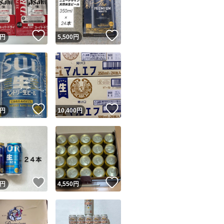
商品情報コピー機
リマ実績◯+
このユーザーは他フリマサービスでの取引実績があります
！
いいね！
いいね！
円
5,500
円
出品ページへ
&安心発送
キャンセル
ジは実績に基づく表示であり、発送を保証しているものではありません
このユーザーは高頻度で24時間以内＆設定した発送日数内に
ード＆安心発送
ます
！
いいね！
いいね！
円
10,400
円
ード発送
このユーザーは高頻度で24時間以内に発送しています
発送
このユーザーは設定した発送日数内に発送しています
！
いいね！
いいね！
円
4,550
円