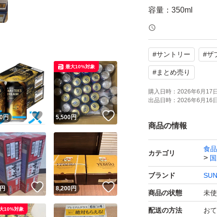
容量：350ml
数量：24缶×2ケー
状態：未使用
#
サントリー
#
ザ
製造2026年05月、
最大10%対象
#
まとめ売り
よろしくお願いい
購入日時：
2026年6月17日 
出品日時：
2026年6月16日 
！
いいね！
いいね！
0
円
5,500
円
商品の情報
食品
カテゴリ
国
ブランド
SU
！
いいね！
いいね！
円
8,200
円
商品の状態
未使
大10%対象
配送の方法
おて