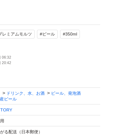
ス（計48缶）
プレミアムモルツ
#
ビール
#
350ml
賞味期限2027年01月
たします。
06:32
20:42
ドリンク、水、お酒
ビール、発泡酒
産ビール
NTORY
用
がる配送（日本郵便）