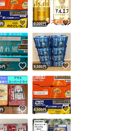
！
いいね！
いいね！
円
9,000
円
ユーザーの実績について
！
いいね！
いいね！
0
円
9,500
円
o!フリマが定めた一定の基準を満たしたユーザーにバッジを付与しています
出品者
この商品の情報をコピーします
取引出品者
Yahoo!フリマの基準をクリアした安心・安全なユーザーです
！
いいね！
いいね！
商品画像の
無断転載は禁止
されています
円
8,500
円
コピーされた情報は
必ずご自身の商品に合わせて編集
してください
コピーは
1商品につき1回
です
実績◯+
このユーザーはYahoo!フリマの取引を完了させた実績があり