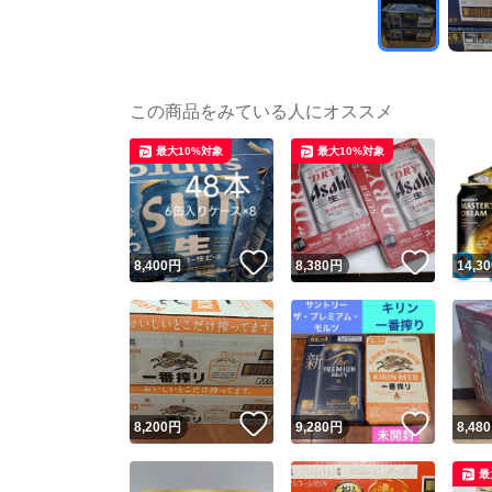
この商品をみている人にオススメ
最大10%対象
最大10%対象
いいね！
いいね
8,400
円
8,380
円
14,30
いいね！
いいね
8,200
円
9,280
円
8,480
最