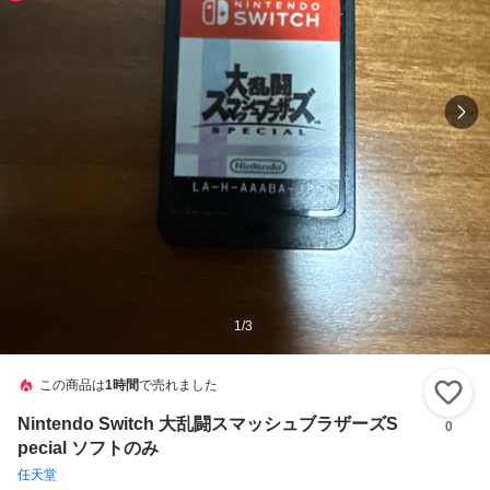
1
/
3
この商品は
1時間
で売れました
い
Nintendo Switch 大乱闘スマッシュブラザーズS
0
pecial ソフトのみ
任天堂