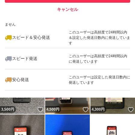
キャンセル
スピード&安心発送
いいね！
いいね！
4,380
※このバッジは実績に基づく表示であり、発送を保証しているものではあり
円
4,222
円
4,400
円
ません
このユーザーは高頻度で24時間以内
スピード＆安心発送
＆設定した発送日数内に発送していま
す
このユーザーは高頻度で24時間以内
スピード発送
に発送しています
いいね！
いいね！
4,550
円
4,300
円
4,400
円
最大10%対象
このユーザーは設定した発送日数内に
安心発送
発送しています
いいね！
いいね！
3,500
円
4,500
円
4,300
円