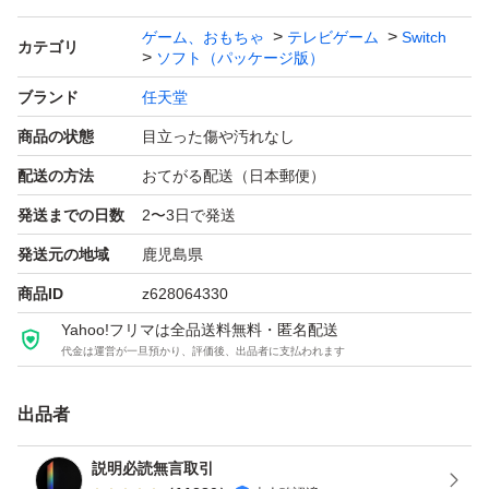
ゲーム、おもちゃ
テレビゲーム
Switch
カテゴリ
ソフト（パッケージ版）
※期日内発送致します
ブランド
任天堂
【Switch】大乱闘スマッシュブラザーズ SPECIAL [通常
商品の状態
目立った傷や汚れなし
版]
配送の方法
おてがる配送（日本郵便）
ブランド：任天堂
発送までの日数
2〜3日で発送
ゲームジャンル：アクション
発送元の地域
鹿児島県
ソフトウェア対象年齢：全年齢対象
商品ID
z628064330
パッケージ種類：通常版
Yahoo!フリマは全品送料無料・匿名配送
オンライン：オンライン対応
代金は運営が一旦預かり、評価後、出品者に支払われます
プレイモード：TVモード対応 テーブルモード対応 携帯モ
ード対応
出品者
amiibo対応：amiibo対応
説明必読無言取引
携帯モードプレイ人数：1.0 人