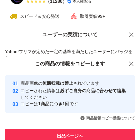
（
11280
）
本人確認済
スピード＆安心発送
取引実績99+
ユーザーの実績について
価格の相談
商品への質問
商品への質問からの値下げ交渉、不適切なカテゴリ変更依頼は禁止です
Yahoo!フリマが定めた一定の基準を満たしたユーザーにバッジを
付与しています
この商品をみている人にオススメ
この商品の情報をコピーします
安心取引出品者
Yahoo!フリマの基準をクリアした安
安心取引出品者
商品画像の
無断転載は禁止
されています
心・安全なユーザーです
コピーされた情報は
必ずご自身の商品に合わせて編集
取引実績
してください
コピーは
1商品につき1回
です
このユーザーはYahoo!フリマの取
取引実績◯+
いいね！
いいね！
4,200
円
4,300
円
4,360
円
引を完了させた実績があります
商品情報コピー機能について
このユーザーは他フリマサービス
他フリマ実績◯+
出品ページへ
での取引実績があります