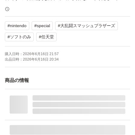
【注意事項】
#
nintendo
#
special
#
大乱闘スマッシュブラザーズ
※トラブル、すり替え防止の為、返品、返金、キャンセル
は受け付けません。ご了承の上ご購入ください。購入され
#
ソフトのみ
#
任天堂
た時点で了承済みとします。
購入日時：
2026年6月16日 21:57
納得されない方は勿論ですが購入しなようお願い致しま
出品日時：
2026年6月16日 20:34
す。
商品の情報
※Switch旧型、Switch有機EL型での動作確認です。Switc
h2での動作確認はしていません
※購入後の挨拶は一切不要。されても返信はできません。
購入後に挨拶必須な方、連絡が無いと不安な方は購入控え
て下さい。