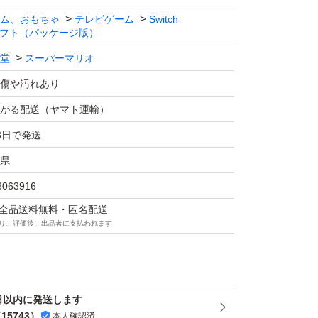
ム、おもちゃ
テレビゲーム
Switch
フト（パッケージ版）
堂
スーパーマリオ
傷や汚れあり
がる配送（ヤマト運輸）
3日で発送
県
8063916
マは全品送料無料・匿名配送
り、評価後、出品者に支払われます
日以内に発送します
（
15743
）
本人確認済