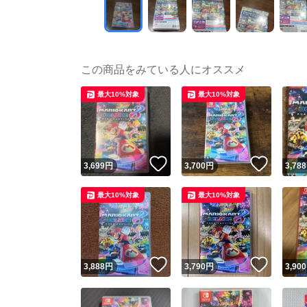
この商品をみている人にオススメ
最大10%対象
最大10%対象
いいね！
いいね
3,699
円
3,700
円
3,788
最大10%対象
最大10%対象
いいね！
いいね
3,888
円
3,790
円
3,900