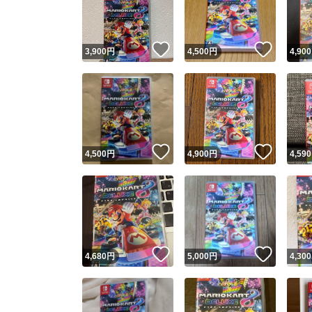
他フ
いいね！
いいね
3,900
円
4,500
円
4,900
スピード
※このバッ
スピ
いいね！
いいね
4,500
円
4,900
円
4,590
スピ
安心
いいね！
いいね
4,680
円
5,000
円
4,300