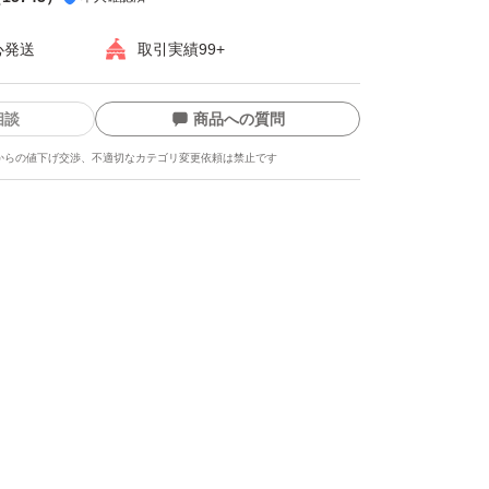
心発送
取引実績99+
相談
商品への質問
からの値下げ交渉、不適切なカテゴリ変更依頼は禁止です
ます