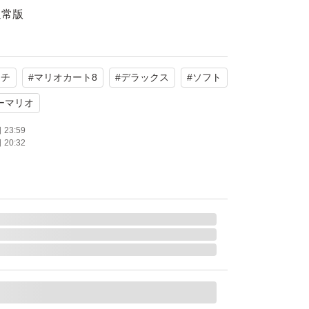
通常版
ライン対応
モード対応 テーブルモード対応 携帯モード対
ッチ
#
マリオカート8
#
デラックス
#
ソフト
bo対応
ーマリオ
：1.0 人
23:59
20:32