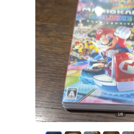
1
/
8