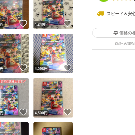
スピード＆安
！
いいね！
いいね！
円
4,240
円
価格の
商品への質問
ユーザーの実績について
！
いいね！
いいね！
円
4,098
円
o!フリマが定めた一定の基準を満たしたユーザーにバッジを付与しています
出品者
この商品の情報をコピーします
取引出品者
Yahoo!フリマの基準をクリアした安心・安全なユーザーです
！
いいね！
いいね！
商品画像の
無断転載は禁止
されています
円
4,500
円
コピーされた情報は
必ずご自身の商品に合わせて編集
してください
コピーは
1商品につき1回
です
実績◯+
このユーザーはYahoo!フリマの取引を完了させた実績があり