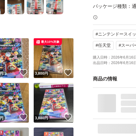
パッケージ種類：
オンライン：オン
プレイモード：TV
#
ニンテンドースイ
応
最大10%対象
amiibo対応：amii
#
任天堂
#
スーパ
携帯モードプレイ人数
購入日時：
2026年6月16日 
出品日時：
2026年6月16日 
！
いいね！
いいね！
円
3,800
円
商品の情報
！
いいね！
いいね！
円
3,880
円