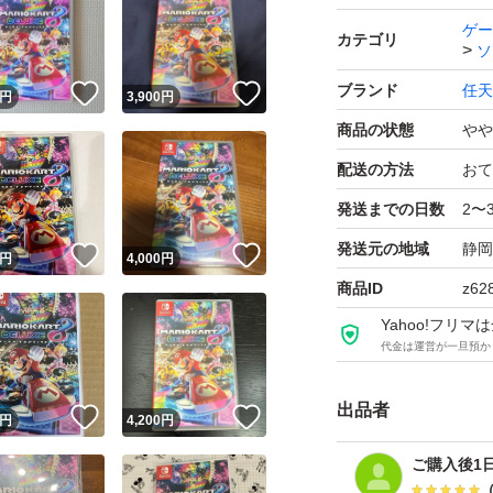
ゲー
カテゴリ
ソ
ブランド
任天
！
いいね！
いいね！
円
3,900
円
商品の状態
やや
配送の方法
おて
発送までの日数
2〜
発送元の地域
静岡
！
いいね！
いいね！
円
4,000
円
商品ID
z62
Yahoo!フリ
代金は運営が一旦預か
出品者
！
いいね！
いいね！
円
4,200
円
ご購入後1