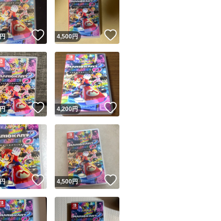
商品情報コピー機
リマ実績◯+
このユーザーは他フリマサービスでの取引実績があります
！
いいね！
いいね！
円
4,500
円
出品ページへ
&安心発送
キャンセル
ジは実績に基づく表示であり、発送を保証しているものではありません
このユーザーは高頻度で24時間以内＆設定した発送日数内に
ード＆安心発送
ます
！
いいね！
いいね！
円
4,200
円
ード発送
このユーザーは高頻度で24時間以内に発送しています
発送
このユーザーは設定した発送日数内に発送しています
！
いいね！
いいね！
円
4,500
円