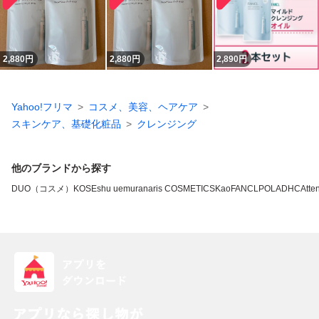
2,880
円
2,880
円
2,890
円
Yahoo!フリマ
コスメ、美容、ヘアケア
スキンケア、基礎化粧品
クレンジング
他のブランドから探す
DUO（コスメ）
KOSE
shu uemura
naris COSMETICS
Kao
FANCL
POLA
DHC
Atten