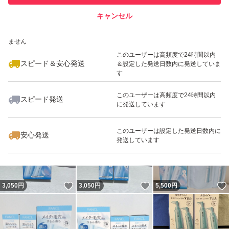
キャンセル
スピード&安心発送
いいね！
いいね！
5,600
※このバッジは実績に基づく表示であり、発送を保証しているものではあり
円
2,850
円
5,500
円
ません
最大10%対象
このユーザーは高頻度で24時間以内
スピード＆安心発送
＆設定した発送日数内に発送していま
す
このユーザーは高頻度で24時間以内
スピード発送
に発送しています
いいね！
いいね！
2,890
円
4,400
円
3,200
円
最大10%対象
最大10%対象
このユーザーは設定した発送日数内に
安心発送
発送しています
いいね！
いいね！
3,050
円
3,050
円
5,500
円