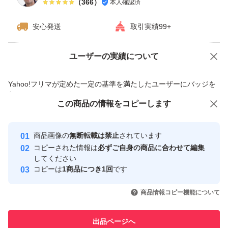
（
366
）
本人確認済
安心発送
取引実績99+
ユーザーの実績について
価格の相談
商品への質問
商品への質問からの値下げ交渉、不適切なカテゴリ変更依頼は禁止です
Yahoo!フリマが定めた一定の基準を満たしたユーザーにバッジを
付与しています
この商品をみている人にオススメ
この商品の情報をコピーします
安心取引出品者
最大10%対象
最大10%対象
最大10%対象
Yahoo!フリマの基準をクリアした安
安心取引出品者
商品画像の
無断転載は禁止
されています
心・安全なユーザーです
コピーされた情報は
必ずご自身の商品に合わせて編集
取引実績
してください
コピーは
1商品につき1回
です
このユーザーはYahoo!フリマの取
取引実績◯+
いいね！
いいね！
5,490
円
5,600
円
5,460
円
引を完了させた実績があります
商品情報コピー機能について
このユーザーは他フリマサービス
他フリマ実績◯+
出品ページへ
での取引実績があります