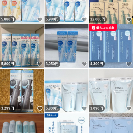
いいね！
いいね！
5,880
円
5,980
円
12,000
円
最大10%対象
いいね！
いいね！
5,800
円
3,050
円
4,300
円
いいね！
いいね！
3,299
円
5,800
円
3,090
円