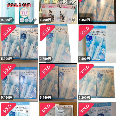
いいね！
いいね！
9,999
円
6,400
円
5,450
円
5,200
円
2,790
円
2,800
円
5,450
円
5,449
円
5,200
円