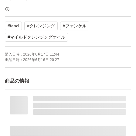
【ブランド】FANCL
#
fancl
#
クレンジング
#
ファンケル
【商品名】マイルドクレンジングオイル
【容量】120ml × 4本
#
マイルドクレンジングオイル
【商品の状態】未使用
購入日時：
2026年6月17日 11:44
【その他】防腐剤無添加、合成香料不使用、濡れた手O
出品日時：
2026年6月16日 20:27
K、まつ毛エクステOK
商品の情報
製造年月日は2026年3月10日と2026年3月9日になりま
す。
よろしくお願いいたします。