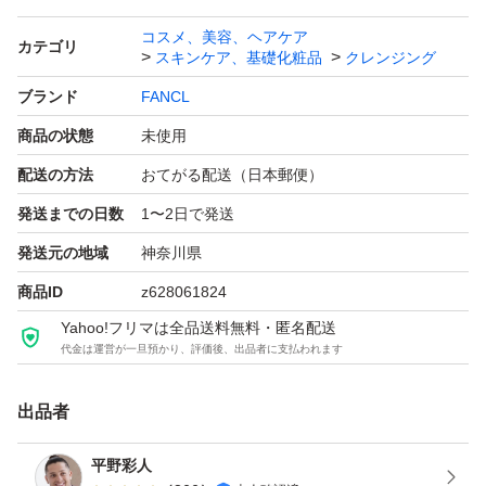
コスメ、美容、ヘアケア
カテゴリ
スキンケア、基礎化粧品
クレンジング
ブランド
FANCL
商品の状態
未使用
配送の方法
おてがる配送（日本郵便）
発送までの日数
1〜2日で発送
発送元の地域
神奈川県
商品ID
z628061824
Yahoo!フリマは全品送料無料・匿名配送
代金は運営が一旦預かり、評価後、出品者に支払われます
出品者
平野彩人