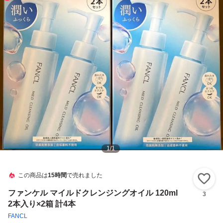
1
/
1
この商品は
15時間
で売れました
い
ファンケル マイルドクレンジングオイル 120ml
3
2本入り×2箱 計4本
FANCL