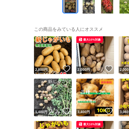
この商品をみている人にオススメ
最大10%対象
いいね！
いいね
2,800
円
2,000
円
2,000
いいね！
いいね
1,480
円
3,400
円
3,060
最大10%対象