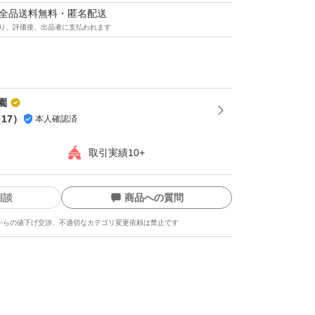
S〜Lサイズ)
マは全品送料無料・匿名配送
り、評価後、出品者に支払われます
園
意を払って検品・梱包いたしますが、生ものに
（
17
）
本人確認済
せぬ傷みが生じる場合がございます。万が一、
取引実績10+
備がある場合は、受取評価前にご連絡くださ
す。
相談
商品への質問
もは光や湿気に弱く、温度変化によっても芽が
からの値下げ交渉、不適切なカテゴリ変更依頼は禁止です
到着後はすぐに箱から出して状態をご確認くだ
コツ
通しの良い「涼しい暗所」で保管してくださ