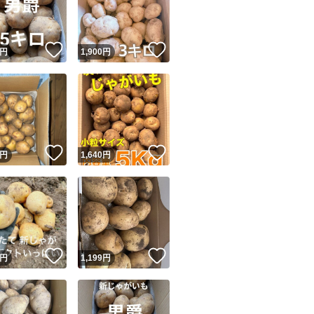
商品情報コピー機
リマ実績◯+
このユーザーは他フリマサービスでの取引実績があります
！
いいね！
いいね！
円
1,900
円
出品ページへ
&安心発送
キャンセル
ジは実績に基づく表示であり、発送を保証しているものではありません
このユーザーは高頻度で24時間以内＆設定した発送日数内に
ード＆安心発送
ます
！
いいね！
いいね！
円
1,640
円
ード発送
このユーザーは高頻度で24時間以内に発送しています
発送
このユーザーは設定した発送日数内に発送しています
！
いいね！
いいね！
円
1,199
円