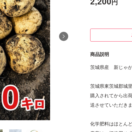
2,200
円
商品説明
茨城県産 新じゃがい
茨城県東茨城郡城
購入されてから出
送させていただき
化学肥料はほとん