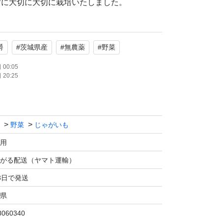
ずに大切に大切に栽培いたしました。
麗な水と太陽を浴びて育ったじゃがいもは、ホ
爵
#
茨城県産
#
無農薬
#
野菜
と素材本来の優しい甘みが抜群。
ずに育てましたので、じゃがいも本来の味をお
00:05
20:25
じゃが、ポテトサラダなどに大活躍します。ホ
野菜
じゃがいも
、マッシュポテト・コロッケなどにもおすすめ
用
がる配送（ヤマト運輸）
3日で発送
県
kg
8060340