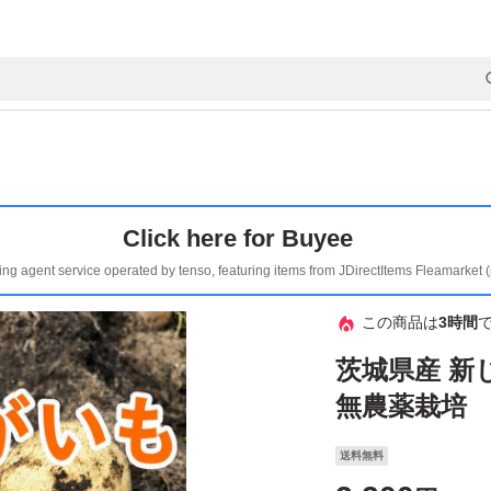
Click here for Buyee
ing agent service operated by tenso, featuring items from JDirectItems Fleamarket 
この商品は
3時間
茨城県産 新
無農薬栽培
送料無料