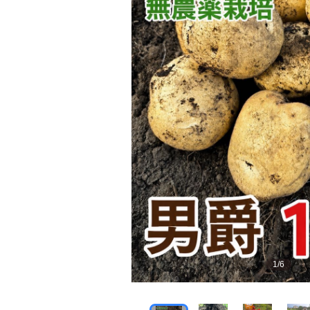
1
/
6