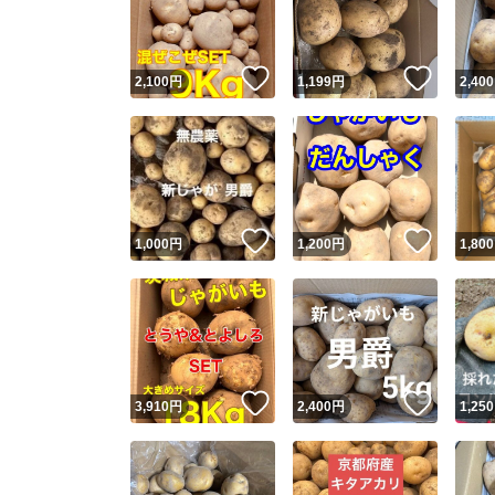
他フ
いいね！
いいね
2,100
円
1,199
円
2,400
スピード
※このバッ
スピ
いいね！
いいね
1,000
円
1,200
円
1,800
スピ
安心
いいね！
いいね
3,910
円
2,400
円
1,250