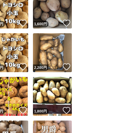
い。光が当たると
蛍光灯の明かりが
！
いいね！
いいね！
円
1,600
円
ユーザーの実績について
！
いいね！
いいね！
円
2,200
円
o!フリマが定めた一定の基準を満たしたユーザーにバッジを付与しています
出品者
この商品の情報をコピーします
取引出品者
Yahoo!フリマの基準をクリアした安心・安全なユーザーです
！
いいね！
いいね！
商品画像の
無断転載は禁止
されています
円
1,800
円
コピーされた情報は
必ずご自身の商品に合わせて編集
してください
コピーは
1商品につき1回
です
実績◯+
このユーザーはYahoo!フリマの取引を完了させた実績があり