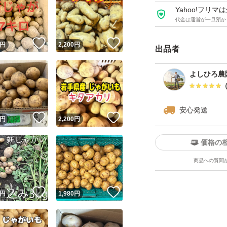
・サイズ：おまかせ(
Yahoo!フリ
代金は運営が一旦預か
■ご購入前の注意点
！
いいね！
いいね！
円
2,200
円
出品者
・発送：5日以内
・送料：送料無料
よしひろ農
・品質：細心の注
つき輸送中に予期
安心発送
到着時に著しい不
！
いいね！
いいね！
円
2,200
円
い。対応いたしま
価格の
・特性：じゃがい
商品への質問
伸びやすいため、
さい。
！
いいね！
いいね！
円
1,980
円
★美味しく食べる
新聞紙に包んで風