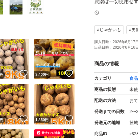
農薬は一切使用せ
豊かな土壌で、綺
#
じゃがいも
#
男
クホクとした食感
農薬は一切使用せ
購入日時：
2026年6月17日 
出品日時：
2026年6月16日 
楽しみ頂けます。
商品の情報
毎日のカレーや肉
！
いいね！
いいね！
円
3,400
円
カテゴリ
食品
クホクとしていて
商品の状態
未使
です！
配送の方法
おて
■商品詳細
発送までの日数
2〜
！
いいね！
いいね！
・産地：茨城県産
円
1,850
円
発送元の地域
茨城
・内容量：箱込約10
最大10%対象
商品ID
z62