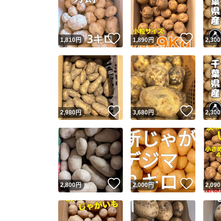
いいね！
いいね
1,810
円
1,890
円
2,300
いいね！
いいね
2,980
円
3,680
円
2,300
Yaho
安心取引
安心
いいね！
いいね
2,800
円
2,000
円
2,090
取引実績
取引