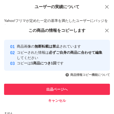
ユーザーの実績について
価格の相談
商品への質問
商品への質問からの値下げ交渉、不適切なカテゴリ変更依頼は禁止です
Yahoo!フリマが定めた一定の基準を満たしたユーザーにバッジを
付与しています
この商品をみている人にオススメ
この商品の情報をコピーします
安心取引出品者
最大10%対象
最大10%対象
最大10%対象
Yahoo!フリマの基準をクリアした安
安心取引出品者
商品画像の
無断転載は禁止
されています
心・安全なユーザーです
コピーされた情報は
必ずご自身の商品に合わせて編集
取引実績
してください
コピーは
1商品につき1回
です
このユーザーはYahoo!フリマの取
取引実績◯+
いいね！
いいね！
1,290
円
1,250
円
2,080
円
引を完了させた実績があります
商品情報コピー機能について
最大10%対象
最大10%対象
最大10%対象
このユーザーは他フリマサービス
他フリマ実績◯+
出品ページへ
での取引実績があります
キャンセル
スピード&安心発送
いいね！
いいね！
1,340
※このバッジは実績に基づく表示であり、発送を保証しているものではあり
円
1,340
円
1,290
円
ません