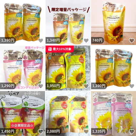
いいね！
いいね！
1,390
円
1,340
円
740
円
最大10%対象
いいね！
いいね！
1,290
円
1,950
円
1,390
円
いいね！
いいね！
1,450
円
2,080
円
1,335
円