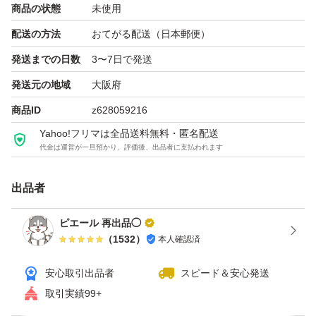
商品の状態
未使用
配送の方法
おてがる配送（日本郵便）
発送までの日数
3〜7日で発送
発送元の地域
大阪府
商品ID
z628059216
Yahoo!フリマは全品送料無料・匿名配送
代金は運営が一旦預かり、評価後、出品者に支払われます
出品者
ピエール 再出品◯
（
1532
）
本人確認済
安心取引出品者
スピード＆安心発送
取引実績99+