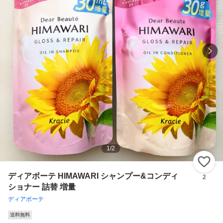
1
/
2
い
ディアボーテ HIMAWARI シャンプー&コンディ
2
ショナー 詰替 増量
ディアボーテ
送料無料