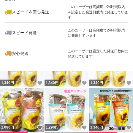
最大10%対象
最大10%対象
このユーザーは高頻度で24時間以内
スピード＆安心発送
＆設定した発送日数内に発送していま
す
このユーザーは高頻度で24時間以内
スピード発送
に発送しています
いいね！
いいね！
1,290
円
2,080
円
2,080
円
最大10%対象
最大10%対象
このユーザーは設定した発送日数内に
安心発送
発送しています
いいね！
いいね！
1,340
円
1,340
円
1,340
円
いいね！
いいね！
2,080
円
1,290
円
1,340
円