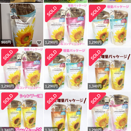
いいね！
960
円
1,290
円
1,290
円
1,290
円
1,290
円
1,340
円
1,340
円
1,340
円
1,290
円