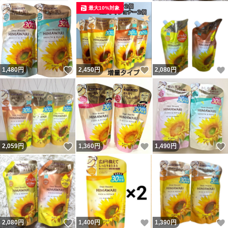
最大10%対象
いいね！
いいね！
1,480
円
2,450
円
2,080
円
いいね！
いいね！
2,059
円
1,360
円
1,490
円
いいね！
いいね！
2,080
円
1,400
円
1,390
円