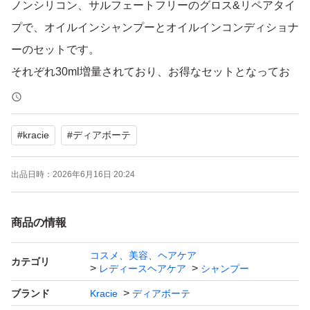
ノンシリコン、サルフェートフリーのグロス&リペアタイ
プで、オイルインシャンプーとオイルインコンディショナ
ーのセットです。
それぞれ30ml増量されており、お得なセットとなってお
ります。
【ブランド】ディアボーテ (Kracie)
#
kracie
#
ディアボーテ
【商品名】HIMAWARI GLOSS & REPAIR OIL IN SHAMP
OO & CONDITIONER
出品日時：
2026年6月16日 20:24
【容量】各30ml増量
商品の情報
★宅配用ビニール袋にそのまま詰め合わせて、ゆうパケッ
トポスト発送致します。ご承知下さい。
コスメ、美容、ヘアケア
カテゴリ
レディースヘアケア
シャンプー
ブランド
Kracie
ディアボーテ