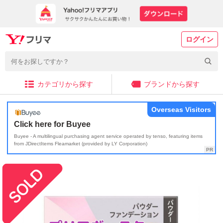
ログイン
カテゴリから探す
ブランドから探す
Overseas Visitors
Click here for Buyee
Buyee - A multilingual purchasing agent service operated by tenso, featuring items
from JDirectItems Fleamarket (provided by LY Corporation)