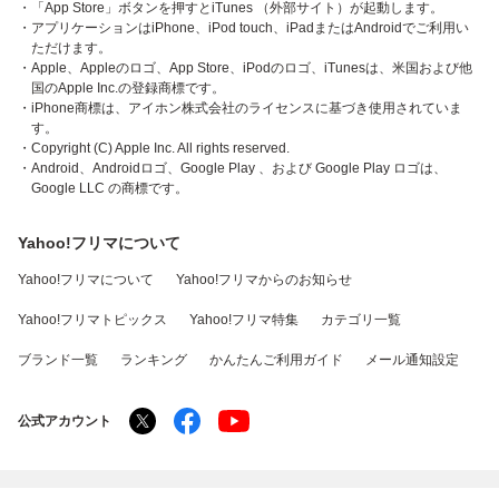
・「App Store」ボタンを押すとiTunes （外部サイト）が起動します。
・アプリケーションはiPhone、iPod touch、iPadまたはAndroidでご利用い
ただけます。
・Apple、Appleのロゴ、App Store、iPodのロゴ、iTunesは、米国および他
国のApple Inc.の登録商標です。
・iPhone商標は、アイホン株式会社のライセンスに基づき使用されていま
す。
・Copyright (C) Apple Inc. All rights reserved.
・Android、Androidロゴ、Google Play 、および Google Play ロゴは、
Google LLC の商標です。
Yahoo!フリマについて
Yahoo!フリマについて
Yahoo!フリマからのお知らせ
Yahoo!フリマトピックス
Yahoo!フリマ特集
カテゴリ一覧
ブランド一覧
ランキング
かんたんご利用ガイド
メール通知設定
公式アカウント