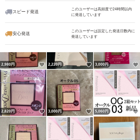
#プリマビスタ
このユーザーは高頻度で24時間以内
スピード発送
に発送しています
いいね！
いいね！
2,600
#パウダー
円
2,300
円
2,640
円
最大10%対象
最大10%対象
#ファンデーション
このユーザーは設定した発送日数内に
安心発送
発送しています
#オークル05
いいね！
いいね！
2,980
円
2,220
円
3,000
円
いいね！
いいね！
2,820
円
3,000
円
5,060
円