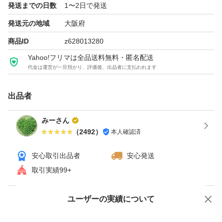
発送までの日数
1〜2日で発送
発送元の地域
大阪府
になります。
商品ID
z628013280
Yahoo!フリマは全品送料無料・匿名配送
在庫が有れば、出品している商品での組み合わせは自由で
代金は運営が一旦預かり、評価後、出品者に支払われます
す。
出品者
コメント頂ければお値段変更させて頂きます。(ご購入後
みーさん
は変更できませんので、ご注意下さい)
（
2492
）
本人確認済
なお、仕事等でお返事遅くなるかも知れませんが、必ず返
安心取引出品者
安心発送
取引実績99+
信しますのでご安心下さいませ。
ユーザーの実績について
価格の相談
商品への質問
★迅速かつ丁寧なお取り引きを心掛けております。
どうぞ、よろしくお願い致します。
商品への質問からの値下げ交渉、不適切なカテゴリ変更依頼は禁止です