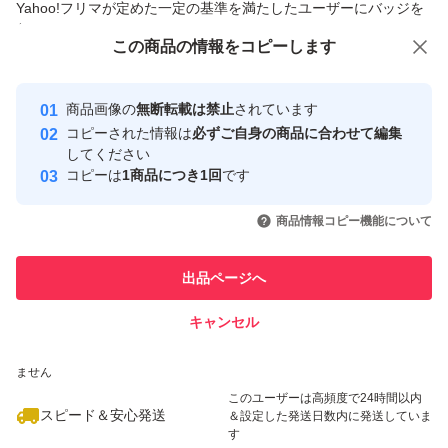
Yahoo!フリマが定めた一定の基準を満たしたユーザーにバッジを
付与しています
この商品をみている人にオススメ
この商品の情報をコピーします
安心取引出品者
【プリマヴィスタ ブライトチャージ パウダー オークル05
最大10%対象
最大10%対象
の商品詳細】
Yahoo!フリマの基準をクリアした安
安心取引出品者
商品画像の
無断転載は禁止
されています
心・安全なユーザーです
コピーされた情報は
必ずご自身の商品に合わせて編集
ひと塗りで、均一なヴェールが肌に溶けこむようにぴたっ
取引実績
してください
コピーは
1商品につき1回
です
と密着。粉っぽさを感じないなめらかな仕上がりを叶えま
このユーザーはYahoo!フリマの取
取引実績◯+
いいね！
いいね！
2,550
円
2,550
円
2,550
円
引を完了させた実績があります
す。光を味方に肌に明るさを与え毛穴、色むら、くすみを
商品情報コピー機能について
最大10%対象
自然にカバー。皮脂による不快なテカリやとれ・ヨレを防
このユーザーは他フリマサービス
他フリマ実績◯+
出品ページへ
ぎ、明るい素肌質感が夕方まで続きます。
での取引実績があります
キャンセル
スピード&安心発送
#プリマヴィスタ(Primavista)
いいね！
いいね！
2,680
※このバッジは実績に基づく表示であり、発送を保証しているものではあり
円
2,620
円
2,660
円
ません
#プリマヴィスタ
このユーザーは高頻度で24時間以内
#プリマヴィスタブライトチャージファンデーション
スピード＆安心発送
＆設定した発送日数内に発送していま
す
#ソフィーナ