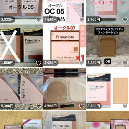
いいね！
いいね！
3,333
円
7,520
円
2,700
円
いいね！
いいね！
1,589
円
3,080
円
3,280
円
いいね！
いいね！
5,300
円
4,500
円
3,300
円