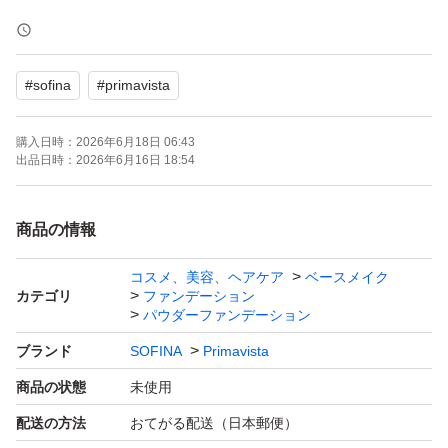
購入時期 2026年6月
#
sofina
#
primavista
・即購入OKです！
・匿名配送！
購入日時：
2026年6月18日 06:43
・早い者勝ち(^o^)
出品日時：
2026年6月16日 18:54
・たばこは吸いません。
・ペットもおりません。
商品の情報
コスメ、美容、ヘアケア
ベースメイク
※おまとめ配送→おてがる配送(匿名)で送れる範囲なら合
カテゴリ
ファンデーション
計金額より
パウダーファンデーション
ブランド
SOFINA
Primavista
2個お買い上げ→100円引き
商品の状態
未使用
3個お買い上げ→200円引き
配送の方法
おてがる配送（日本郵便）
4個お買い上げ→300円引き