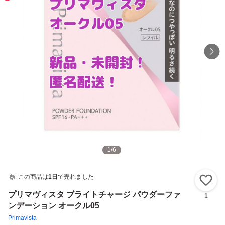
1
/
6
この商品は
1日
で売れました
い
プリマヴィスタ ブライトチャージ パウダーファ
1
ンデーション オークル05
Primavista