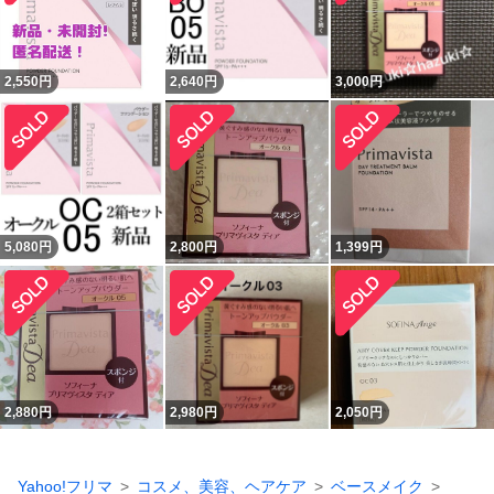
2,550
円
2,640
円
3,000
円
5,080
円
2,800
円
1,399
円
2,880
円
2,980
円
2,050
円
Yahoo!フリマ
コスメ、美容、ヘアケア
ベースメイク