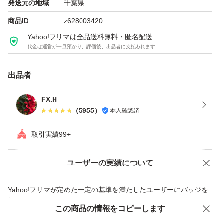
発送元の地域
千葉県
商品ID
z628003420
Yahoo!フリマは全品送料無料・匿名配送
代金は運営が一旦預かり、評価後、出品者に支払われます
出品者
FX.H
（
5955
）
本人確認済
取引実績99+
ユーザーの実績について
価格の相談
商品への質問
商品への質問からの値下げ交渉、不適切なカテゴリ変更依頼は禁止です
Yahoo!フリマが定めた一定の基準を満たしたユーザーにバッジを
付与しています
この商品をみている人にオススメ
この商品の情報をコピーします
安心取引出品者