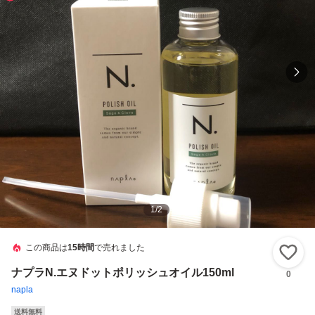
1
/
2
この商品は
15時間
で売れました
い
ナプラN.エヌドットポリッシュオイル150ml
0
napla
送料無料