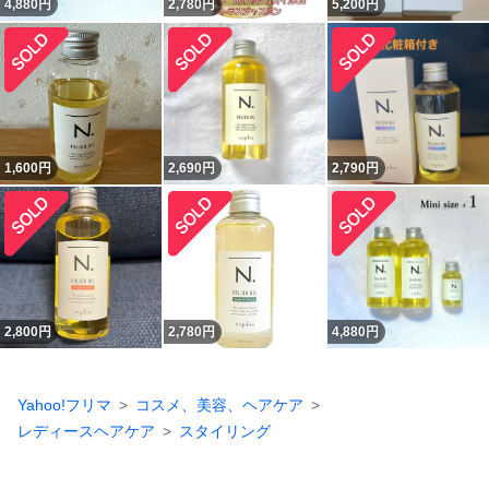
4,880
円
2,780
円
5,200
円
1,600
円
2,690
円
2,790
円
2,800
円
2,780
円
4,880
円
Yahoo!フリマ
コスメ、美容、ヘアケア
レディースヘアケア
スタイリング