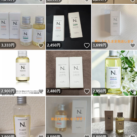
いいね！
いいね！
3,333
円
2,450
円
1,699
円
いいね！
いいね！
2,900
円
2,480
円
2,950
円