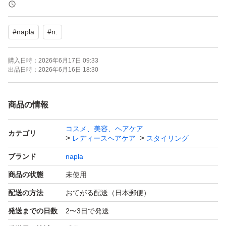
化粧箱は付いてますが
QRコードは剥がしてます
#
napla
#
n.
了承お願い致します
購入日時：
2026年6月17日 09:33
化粧箱は破損防止の為に付けてます
出品日時：
2026年6月16日 18:30
＊発送期間内の発送になります
商品の情報
発送の催促はご遠慮下さい
コスメ、美容、ヘアケア
カテゴリ
レディースヘアケア
スタイリング
ブランド
napla
商品の状態
未使用
配送の方法
おてがる配送（日本郵便）
発送までの日数
2〜3日で発送