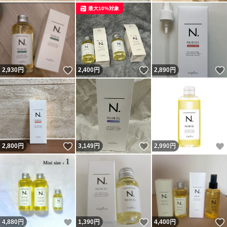
最大10%対象
いいね！
いいね！
2,930
円
2,400
円
2,890
円
いいね！
いいね！
2,800
円
3,149
円
2,990
円
いいね！
いいね！
4,880
円
1,390
円
4,400
円