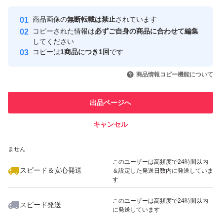
最大10%対象
最大10%対象
Yahoo!フリマの基準をクリアした安
安心取引出品者
商品画像の
無断転載は禁止
されています
心・安全なユーザーです
コピーされた情報は
必ずご自身の商品に合わせて編集
取引実績
してください
コピーは
1商品につき1回
です
このユーザーはYahoo!フリマの取
取引実績◯+
いいね！
いいね！
2,790
円
2,790
円
2,890
円
引を完了させた実績があります
商品情報コピー機能について
最大10%対象
このユーザーは他フリマサービス
他フリマ実績◯+
出品ページへ
での取引実績があります
キャンセル
スピード&安心発送
いいね！
いいね！
2,890
※このバッジは実績に基づく表示であり、発送を保証しているものではあり
円
2,790
円
2,698
円
ません
このユーザーは高頻度で24時間以内
スピード＆安心発送
＆設定した発送日数内に発送していま
す
このユーザーは高頻度で24時間以内
スピード発送
に発送しています
いいね！
いいね！
2,950
円
2,690
円
2,780
円