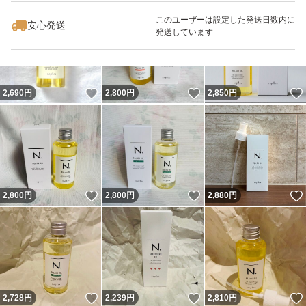
このユーザーは設定した発送日数内に
安心発送
発送しています
いいね！
いいね！
2,690
円
2,800
円
2,850
円
いいね！
いいね！
2,800
円
2,800
円
2,880
円
いいね！
いいね！
2,728
円
2,239
円
2,810
円