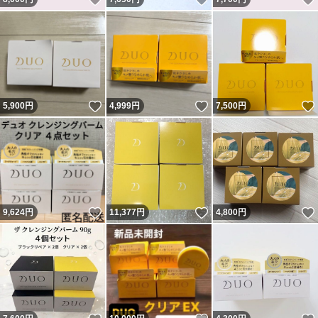
いいね！
いいね！
5,900
円
4,999
円
7,500
円
いいね！
いいね！
9,624
円
11,377
円
4,800
円