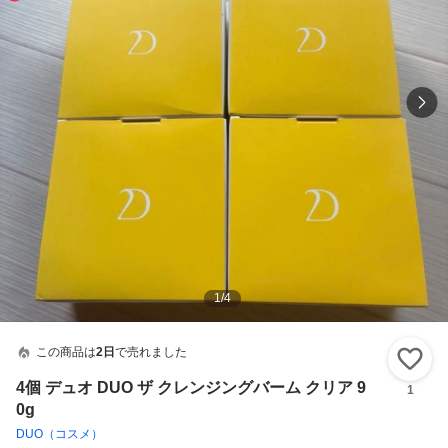
1
/
4
この商品は
2日
で売れました
い
4個 デュオ DUO ザ クレンジングバーム クリア 9
1
0g
DUO（コスメ）