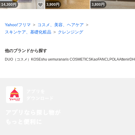
いいね！
14,300
円
3,900
円
3,800
円
Yahoo!フリマ
コスメ、美容、ヘアケア
スキンケア、基礎化粧品
クレンジング
他のブランドから探す
DUO（コスメ）
KOSE
shu uemura
naris COSMETICS
Kao
FANCL
POLA
Attenir
DH