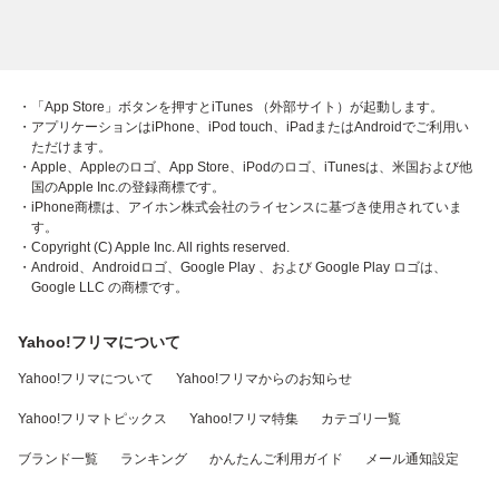
・「App Store」ボタンを押すとiTunes （外部サイト）が起動します。
・アプリケーションはiPhone、iPod touch、iPadまたはAndroidでご利用い
ただけます。
・Apple、Appleのロゴ、App Store、iPodのロゴ、iTunesは、米国および他
国のApple Inc.の登録商標です。
・iPhone商標は、アイホン株式会社のライセンスに基づき使用されていま
す。
・Copyright (C) Apple Inc. All rights reserved.
・Android、Androidロゴ、Google Play 、および Google Play ロゴは、
Google LLC の商標です。
Yahoo!フリマについて
Yahoo!フリマについて
Yahoo!フリマからのお知らせ
Yahoo!フリマトピックス
Yahoo!フリマ特集
カテゴリ一覧
ブランド一覧
ランキング
かんたんご利用ガイド
メール通知設定