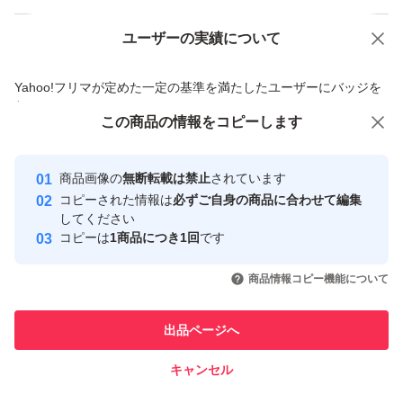
ユーザーの実績について
価格の相談
商品への質問
商品への質問からの値下げ交渉、不適切なカテゴリ変更依頼は禁止です
Yahoo!フリマが定めた一定の基準を満たしたユーザーにバッジを
付与しています
この商品をみている人にオススメ
この商品の情報をコピーします
安心取引出品者
最大10%対象
Yahoo!フリマの基準をクリアした安
安心取引出品者
商品画像の
無断転載は禁止
されています
心・安全なユーザーです
コピーされた情報は
必ずご自身の商品に合わせて編集
取引実績
してください
コピーは
1商品につき1回
です
このユーザーはYahoo!フリマの取
取引実績◯+
いいね！
いいね！
7,480
円
7,600
円
7,450
円
引を完了させた実績があります
商品情報コピー機能について
最大10%対象
このユーザーは他フリマサービス
他フリマ実績◯+
出品ページへ
での取引実績があります
キャンセル
スピード&安心発送
いいね！
いいね！
3,900
※このバッジは実績に基づく表示であり、発送を保証しているものではあり
円
7,980
円
7,480
円