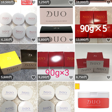
いいね！
いいね！
10,500
円
3,250
円
10,000
円
いいね！
いいね！
4,180
円
6,800
円
13,990
円
いいね！
いいね！
5,600
円
9,200
円
8,750
円