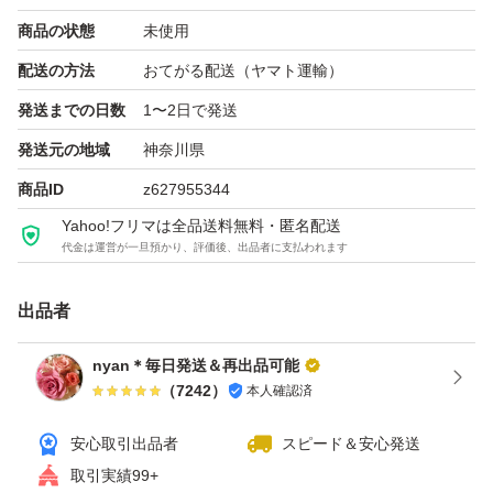
商品の状態
未使用
配送の方法
おてがる配送（ヤマト運輸）
発送までの日数
1〜2日で発送
発送元の地域
神奈川県
商品ID
z627955344
Yahoo!フリマは全品送料無料・匿名配送
代金は運営が一旦預かり、評価後、出品者に支払われます
出品者
nyan＊毎日発送＆再出品可能
（
7242
）
本人確認済
安心取引出品者
スピード＆安心発送
取引実績99+