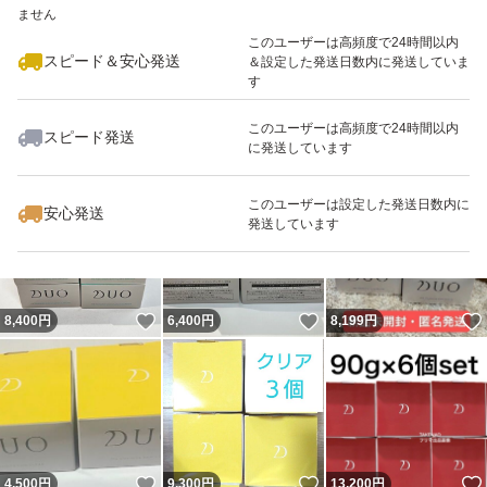
ません
最大10%対象
このユーザーは高頻度で24時間以内
スピード＆安心発送
＆設定した発送日数内に発送していま
す
このユーザーは高頻度で24時間以内
スピード発送
に発送しています
いいね！
いいね！
7,600
円
4,180
円
8,400
円
最大10%対象
このユーザーは設定した発送日数内に
安心発送
発送しています
いいね！
いいね！
8,400
円
6,400
円
8,199
円
いいね！
いいね！
4,500
円
9,300
円
13,200
円