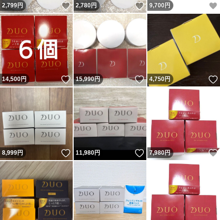
いいね！
いいね！
2,799
円
2,780
円
9,700
円
いいね！
いいね！
14,500
円
15,990
円
4,750
円
いいね！
いいね！
8,999
円
11,980
円
7,980
円