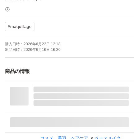
【ブランド】マキアージュ
#
maquillage
【商品名】ドラマティックパウダリー EX
【カラー】オークル20
購入日時：
2026年6月22日 12:18
【SPF】SPF25・PA+++
出品日時：
2026年6月16日 16:20
【付属品】やわらかフィットスポンジ
商品の情報
自宅保管のため、神経質な方はご遠慮ください。
よろしくお願いいたします。
マキアージュ ドラマティックパウダリー EX オークル20
レフィル
ブランド：MAQuillAGE
コスメ、美容、ヘアケア
ベースメイク