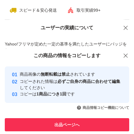
スピード＆安心発送
取引実績99+
ユーザーの実績について
価格の相談
商品への質問
商品への質問からの値下げ交渉、不適切なカテゴリ変更依頼は禁止です
Yahoo!フリマが定めた一定の基準を満たしたユーザーにバッジを
付与しています
この商品をみている人にオススメ
この商品の情報をコピーします
安心取引出品者
最大10%対象
最大10%対象
Yahoo!フリマの基準をクリアした安
安心取引出品者
商品画像の
無断転載は禁止
されています
心・安全なユーザーです
コピーされた情報は
必ずご自身の商品に合わせて編集
取引実績
してください
コピーは
1商品につき1回
です
このユーザーはYahoo!フリマの取
取引実績◯+
いいね！
いいね！
2,469
円
2,499
円
2,499
円
引を完了させた実績があります
商品情報コピー機能について
最大10%対象
最大10%対象
最大10%対象
このユーザーは他フリマサービス
他フリマ実績◯+
出品ページへ
での取引実績があります