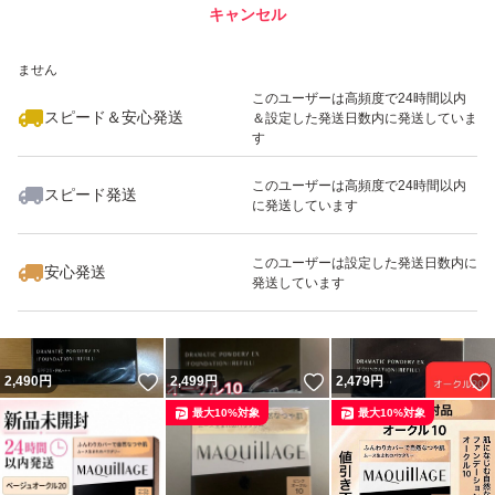
キャンセル
スピード&安心発送
いいね！
いいね！
2,490
※このバッジは実績に基づく表示であり、発送を保証しているものではあり
円
2,499
円
2,499
円
ません
最大10%対象
最大10%対象
最大10%対象
このユーザーは高頻度で24時間以内
スピード＆安心発送
＆設定した発送日数内に発送していま
す
このユーザーは高頻度で24時間以内
スピード発送
に発送しています
いいね！
いいね！
2,499
円
2,499
円
2,444
円
最大10%対象
最大10%対象
このユーザーは設定した発送日数内に
安心発送
発送しています
いいね！
いいね！
2,490
円
2,499
円
2,479
円
最大10%対象
最大10%対象