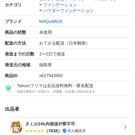
カテゴリ
ファンデーション
日本郵便のポスト投函による配送予定です。
パウダーファンデーション
未開封未使用ですが、自宅保管のため、神経質な方はご遠
ブランド
MAQuillAGE
慮ください。
商品の状態
未使用
配送の方法
おてがる配送（日本郵便）
よろしくお願いします。
発送までの日数
1〜2日で発送
発送元の地域
徳島県
商品ID
z627943992
Yahoo!フリマは全品送料無料・匿名配送
代金は運営が一旦預かり、評価後、出品者に支払われます
出品者
さく@24h内発送ｶﾃ変不可
（
7638
）
本人確認済