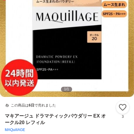
1
/
1
この商品は
6日
で売れました
い
マキアージュ ドラマティックパウダリー EX オ
3
ークル20 レフィル
MAQuillAGE