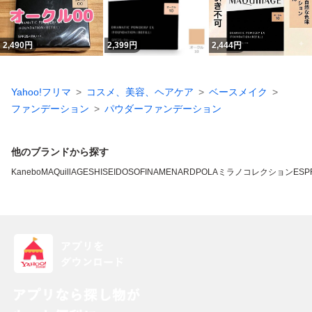
2,490
円
2,399
円
2,444
円
Yahoo!フリマ
コスメ、美容、ヘアケア
ベースメイク
ファンデーション
パウダーファンデーション
他のブランドから探す
Kanebo
MAQuillAGE
SHISEIDO
SOFINA
MENARD
POLA
ミラノコレクション
ESP