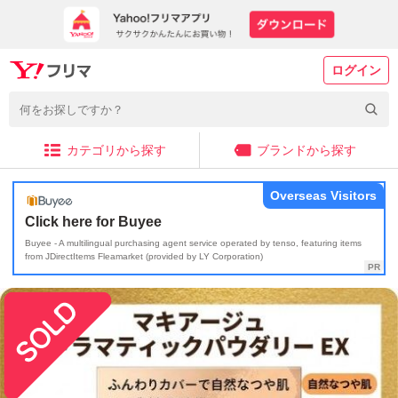
ログイン
カテゴリから探す
ブランドから探す
Overseas Visitors
Click here for Buyee
Buyee - A multilingual purchasing agent service operated by tenso, featuring items
from JDirectItems Fleamarket (provided by LY Corporation)