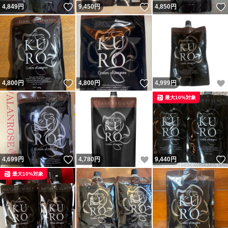
いいね！
いいね！
4,849
円
9,450
円
4,850
円
いいね！
いいね！
4,800
円
4,800
円
4,999
円
最大10%対象
いいね！
いいね！
4,699
円
4,780
円
9,440
円
最大10%対象