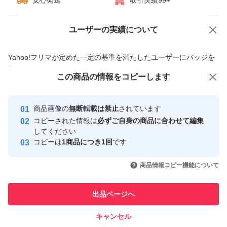
安心発送
取引実績99+
ユーザーの実績について
価格の相談
商品への質問
商品への質問からの値下げ交渉、不適切なカテゴリ変更依頼は禁止です
Yahoo!フリマが定めた一定の基準を満たしたユーザーにバッジを
付与しています
この商品をみている人にオススメ
この商品の情報をコピーします
安心取引出品者
最大10%対象
Yahoo!フリマの基準をクリアした安
安心取引出品者
商品画像の
無断転載は禁止
されています
心・安全なユーザーです
コピーされた情報は
必ずご自身の商品に合わせて編集
取引実績
してください
コピーは
1商品につき1回
です
このユーザーはYahoo!フリマの取
取引実績◯+
いいね！
いいね！
4,770
円
4,765
円
4,780
円
引を完了させた実績があります
商品情報コピー機能について
このユーザーは他フリマサービス
他フリマ実績◯+
出品ページへ
での取引実績があります
キャンセル
スピード&安心発送