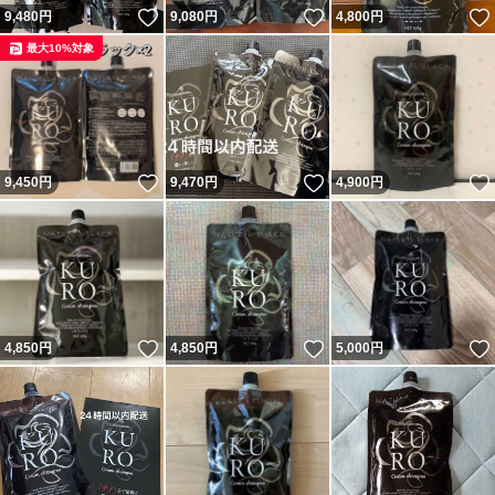
いいね！
いいね！
9,480
円
9,080
円
4,800
円
最大10%対象
いいね！
いいね！
9,450
円
9,470
円
4,900
円
いいね！
いいね！
4,850
円
4,850
円
5,000
円