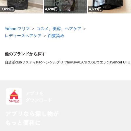
3,099
円
4,690
円
4,699
円
Yahoo!フリマ
コスメ、美容、ヘアケア
レディースヘアケア
白髪染め
他のブランドから探す
自然派clubサスティ
Kao
ヘンケル
ダリヤ
hoyu
VALANROSE
ウエラ
clayence
FUTU