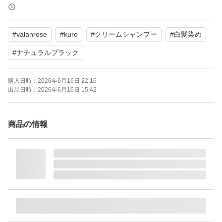
【内容量】400g
【状態】未使用
#
valanrose
#
kuro
#
クリームシャンプー
#
白髪染め
よろしくお願いいたします。
#
ナチュラルブラック
購入日時：
2026年6月16日 22:16
バランローズ KUROクリームシャンプー ナチュラルブラ
出品日時：
2026年6月16日 15:42
ック
ブランド：ー
商品の情報