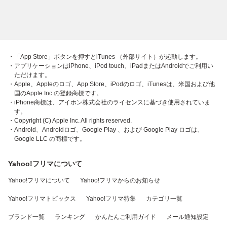
・「App Store」ボタンを押すとiTunes （外部サイト）が起動します。
・アプリケーションはiPhone、iPod touch、iPadまたはAndroidでご利用い
ただけます。
・Apple、Appleのロゴ、App Store、iPodのロゴ、iTunesは、米国および他
国のApple Inc.の登録商標です。
・iPhone商標は、アイホン株式会社のライセンスに基づき使用されていま
す。
・Copyright (C) Apple Inc. All rights reserved.
・Android、Androidロゴ、Google Play 、および Google Play ロゴは、
Google LLC の商標です。
Yahoo!フリマについて
Yahoo!フリマについて
Yahoo!フリマからのお知らせ
Yahoo!フリマトピックス
Yahoo!フリマ特集
カテゴリ一覧
ブランド一覧
ランキング
かんたんご利用ガイド
メール通知設定