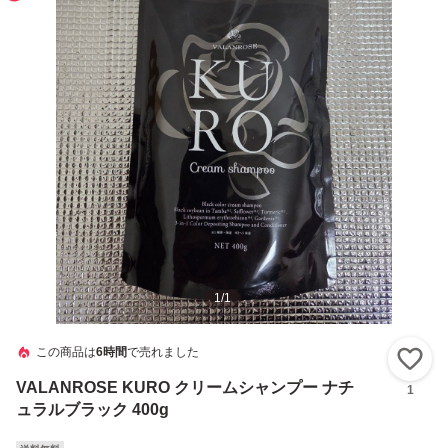
1
/
1
この商品は
6時間
で売れました
い
VALANROSE KURO クリームシャンプー ナチ
1
ュラルブラック 400g