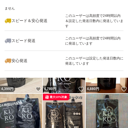
いいね！
いいね！
4,780
※このバッジは実績に基づく表示であり、発送を保証しているものではあり
円
4,780
円
4,780
円
ません
最大10%対象
最大10%対象
最大10%対象
このユーザーは高頻度で24時間以内
スピード＆安心発送
＆設定した発送日数内に発送していま
す
このユーザーは高頻度で24時間以内
スピード発送
に発送しています
いいね！
いいね！
4,779
円
9,000
円
4,300
円
最大10%対象
このユーザーは設定した発送日数内に
安心発送
発送しています
いいね！
いいね！
4,399
円
4,780
円
4,880
円
最大10%対象