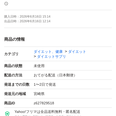
在庫により更に賞味期限が延びることもございます。
購入日時：
2026年6月16日 15:14
※ 複数個ございます。
出品日時：
2026年6月16日 12:14
※お安くしておりますので
お値段下げは、申し訳ありませんが、
商品の情報
お受けしておりません。
ダイエット、健康
ダイエット
カテゴリ
ダイエットサプリ
このままご購入お願い致します。
商品の状態
未使用
配送の方法
おてがる配送（日本郵便）
発送までの日数
1〜2日で発送
発送元の地域
宮崎県
商品ID
z627829518
Yahoo!フリマは全品送料無料・匿名配送