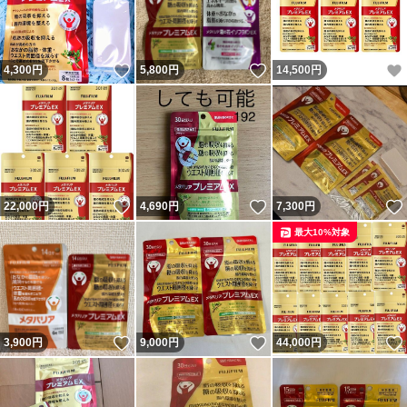
いいね！
いいね！
4,300
円
5,800
円
14,500
円
いいね！
いいね！
22,000
円
4,690
円
7,300
円
最大10%対象
いいね！
いいね！
3,900
円
9,000
円
44,000
円