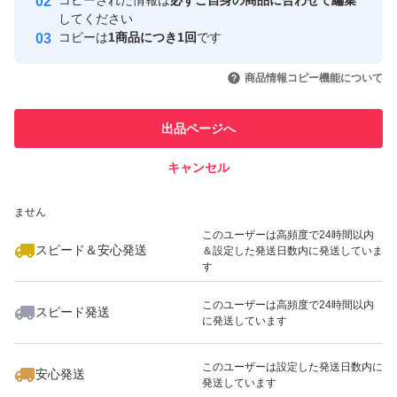
コピーされた情報は
必ずご自身の商品に合わせて編集
取引実績
してください
コピーは
1商品につき1回
です
このユーザーはYahoo!フリマの取
取引実績◯+
いいね！
いいね！
12,800
円
12,600
円
13,149
円
引を完了させた実績があります
商品情報コピー機能について
最大10%対象
このユーザーは他フリマサービス
他フリマ実績◯+
出品ページへ
での取引実績があります
キャンセル
スピード&安心発送
いいね！
いいね！
12,900
※このバッジは実績に基づく表示であり、発送を保証しているものではあり
円
13,149
円
4,330
円
ません
最大10%対象
最大10%対象
このユーザーは高頻度で24時間以内
スピード＆安心発送
＆設定した発送日数内に発送していま
す
このユーザーは高頻度で24時間以内
スピード発送
に発送しています
いいね！
いいね！
13,149
円
6,300
円
9,800
円
最大10%対象
このユーザーは設定した発送日数内に
安心発送
発送しています