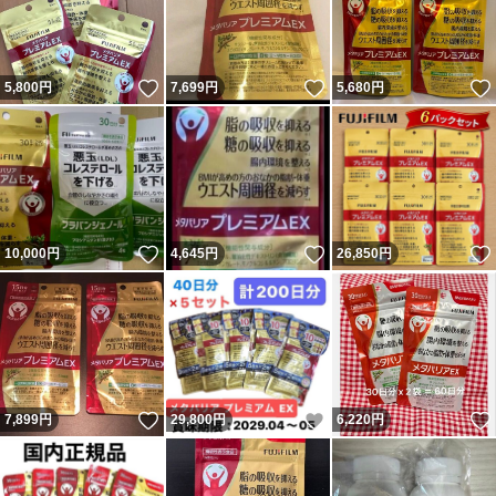
いいね！
いいね！
5,800
円
7,699
円
5,680
円
いいね！
いいね！
10,000
円
4,645
円
26,850
円
いいね！
いいね！
7,899
円
29,800
円
6,220
円