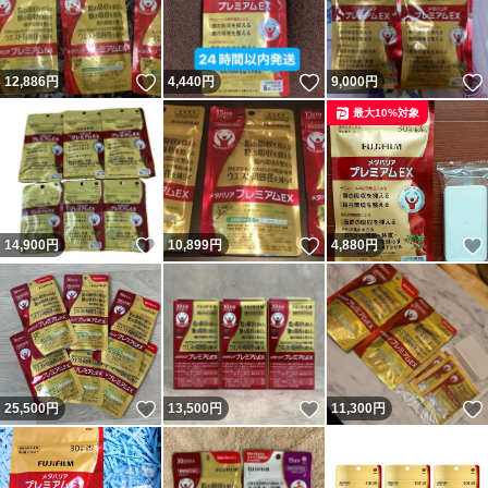
いいね！
いいね！
12,886
円
4,440
円
9,000
円
最大10%対象
いいね！
いいね！
14,900
円
10,899
円
4,880
円
いいね！
いいね！
25,500
円
13,500
円
11,300
円