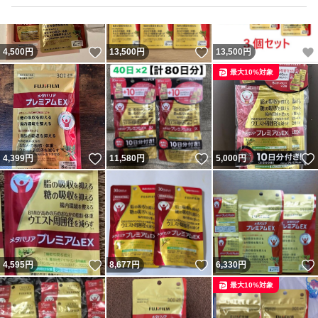
いいね！
いいね！
4,500
円
13,500
円
13,500
円
最大10%対象
いいね！
いいね！
4,399
円
11,580
円
5,000
円
いいね！
いいね！
4,595
円
8,677
円
6,330
円
最大10%対象