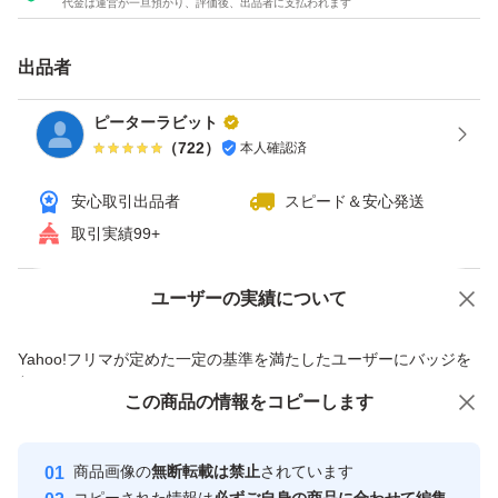
代金は運営が一旦預かり、評価後、出品者に支払われます
出品者
ピーターラビット
（
722
）
本人確認済
安心取引出品者
スピード＆安心発送
取引実績99+
ユーザーの実績について
価格の相談
商品への質問
商品への質問からの値下げ交渉、不適切なカテゴリ変更依頼は禁止です
Yahoo!フリマが定めた一定の基準を満たしたユーザーにバッジを
付与しています
この商品をみている人にオススメ
この商品の情報をコピーします
安心取引出品者
最大10%対象
Yahoo!フリマの基準をクリアした安
安心取引出品者
商品画像の
無断転載は禁止
されています
心・安全なユーザーです