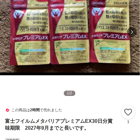
1
/
2
この商品は
2時間
で売れました
い
富士フイルムメタバリアプレミアムEX30日分賞
1
味期限 2027年9月までと長いです。