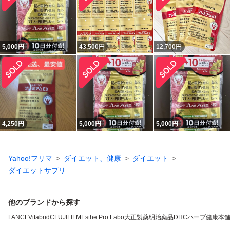
5,000
円
43,500
円
12,700
円
4,250
円
5,000
円
5,000
円
Yahoo!フリマ
ダイエット、健康
ダイエット
ダイエットサプリ
他のブランドから探す
FANCL
VitabridC
FUJIFILM
Esthe Pro Labo
大正製薬
明治薬品
DHC
ハーブ健康本