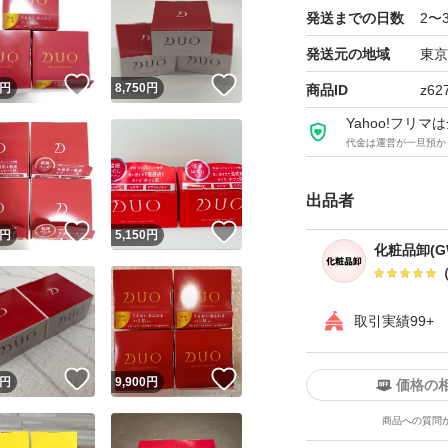
発送までの日数
2〜
新感覚とろけるク
発送元の地域
東京
！
いいね！
いいね！
とろけるテクスチ
円
8,750
円
商品ID
z62
く、しっかり落と
Yahoo!フリ
代金は運営が一旦預か
液だれせずお肌に
出品者
※本体内蓋上に配
！
いいね！
いいね！
円
5,150
円
(内蓋撤去)により
化粧品卸(G
はメーカーサイト
取引実績99+
！
いいね！
いいね！
円
9,900
円
価格の
商品への質問