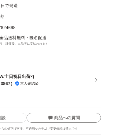
3日で発送
レンジング
都
ャーが濃いメイクや毛穴の奥の汚れまで素早
7824698
します！
マは全品送料無料・匿名配送
り、評価後、出品者に支払われます
密着するので、目元にも使えます。
置されておりましたスパチュラはリニューアル
化粧箱内に入るよう移行中でございます。詳細
W/土日祝日出荷×)
（
3867
）
本人確認済
をご確認ください。
相談
商品への質問
からの値下げ交渉、不適切なカテゴリ変更依頼は禁止です