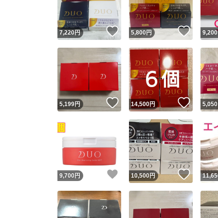
いいね！
いいね
7,220
円
5,800
円
9,200
いいね！
いいね
5,199
円
14,500
円
5,050
いいね！
いいね
9,700
円
10,500
円
11,65