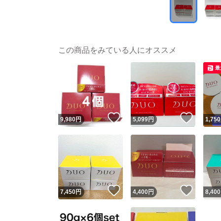
この商品をみている人にオススメ
最
いいね！
いいね
9,980
円
5,099
円
1,750
いいね！
いいね
7,450
円
4,400
円
8,400