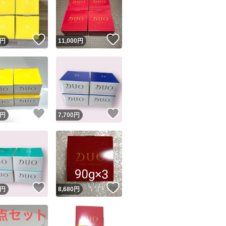
！
いいね！
いいね！
円
11,000
円
ユーザーの実績について
！
いいね！
いいね！
円
7,700
円
o!フリマが定めた一定の基準を満たしたユーザーにバッジを付与しています
出品者
この商品の情報をコピーします
取引出品者
Yahoo!フリマの基準をクリアした安心・安全なユーザーです
！
いいね！
いいね！
商品画像の
無断転載は禁止
されています
円
8,680
円
コピーされた情報は
必ずご自身の商品に合わせて編集
してください
コピーは
1商品につき1回
です
実績◯+
このユーザーはYahoo!フリマの取引を完了させた実績があり