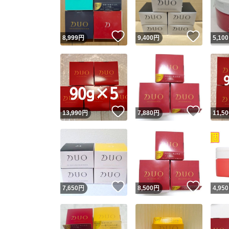
他フ
いいね！
いいね
8,999
円
9,400
円
5,100
スピード
※このバッ
スピ
いいね！
いいね
13,990
円
7,880
円
11,50
スピ
安心
いいね！
いいね
7,650
円
8,500
円
4,950