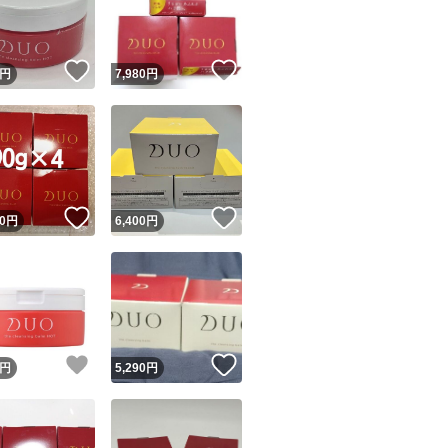
商品情報コピー機
リマ実績◯+
このユーザーは他フリマサービスでの取引実績があります
！
いいね！
いいね！
円
7,980
円
出品ページへ
&安心発送
キャンセル
ジは実績に基づく表示であり、発送を保証しているものではありません
このユーザーは高頻度で24時間以内＆設定した発送日数内に
ード＆安心発送
ます
！
いいね！
いいね！
0
円
6,400
円
ード発送
このユーザーは高頻度で24時間以内に発送しています
発送
このユーザーは設定した発送日数内に発送しています
！
いいね！
いいね！
円
5,290
円