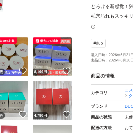
とろける新感覚！
毛穴汚れもスッキ
透明感、ハリ、ツヤ
ローズ精油の香り
大10%対象
最大10%対象
#
duo
クレンジングバーム
融合から生まれた
購入日時：
2026年6月21日 
出品日時：
2026年6月16日 
優しい原料を使い
！
いいね！
いいね！
円
8,199
円
新しい分野のコス
商品の情報
コス
31種類のエイジン
カテゴリ
ク
天然植物エキスを
ブランド
DU
肌本来の力を呼び
！
いいね！
いいね！
円
4,780
円
商品の状態
未使
いくクレンジング
配送の方法
おて
※年齢に応じたス