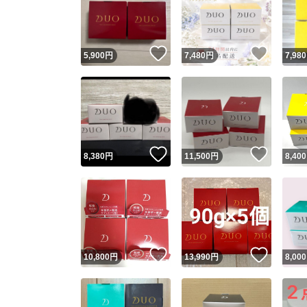
いいね！
いいね
5,900
円
7,480
円
7,980
いいね！
いいね
8,380
円
11,500
円
8,400
Yaho
安心取引
安心
いいね！
いいね
10,800
円
13,990
円
8,000
取引実績
取引