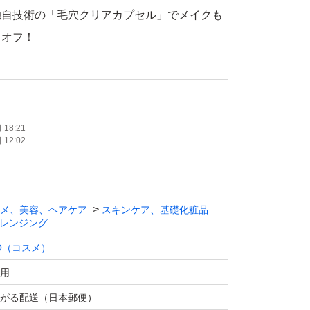
独自技術の「毛穴クリアカプセル」でメイクも
リオフ！
などを与える31種類の美容成分配合 / 優しい
のパイオニア！D.U.O.とは「自然×科学」の
ハイブリッドコスメ。
18:21
12:02
ながらサイエンスの要素をしっかり取り入れた
メブランドです。
メ、美容、ヘアケア
スキンケア、基礎化粧品
グケア成分※
レンジング
たっぷり配合
O（コスメ）
覚まし、使うほどに年齢を重ねた肌が磨かれて
用
です。
がる配送（日本郵便）
キンケア