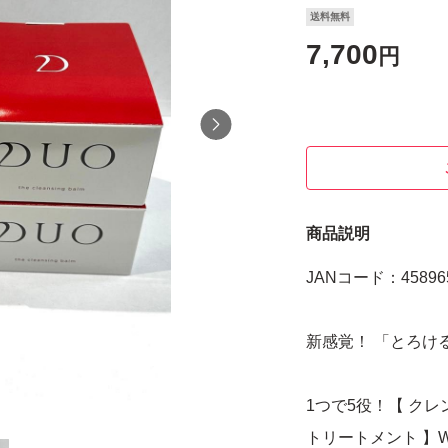
送料無料
7,700
円
商品説明
JANコード：458965
新感覚！ 「とろけ
1つで5役！【 ク
トリートメント 】