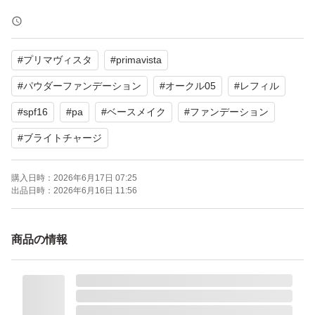
【ブランド】Primavista
【商品名】ブライトチャージ パウダーファンデーション
#
プリマヴィスタ
#
primavista
【カラー】オークル05
【タイプ】レフィル
#
パウダーファンデーション
#
オークル05
#
レフィル
【SPF/PA】SPF16 PA+++
#
spf16
#
pa
#
ベースメイク
#
ファンデーション
【商品の状態】未使用
#
ブライトチャージ
よろしくお願いいたします。
購入日時：
2026年6月17日 07:25
出品日時：
2026年6月16日 11:56
商品の情報