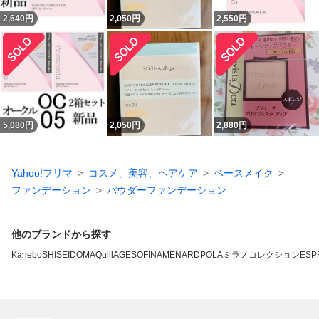
2,640
円
2,050
円
2,550
円
5,080
円
2,050
円
2,880
円
Yahoo!フリマ
コスメ、美容、ヘアケア
ベースメイク
ファンデーション
パウダーファンデーション
他のブランドから探す
Kanebo
SHISEIDO
MAQuillAGE
SOFINA
MENARD
POLA
ミラノコレクション
ESP