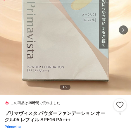
1
/
2
この商品は
19時間
で売れました
い
プリマヴィスタ パウダーファンデーション オー
1
クル05 レフィル SPF16 PA+++
Primavista