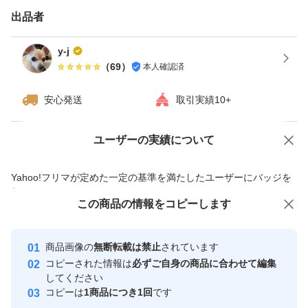
出品者
y-j
（
69
）
本人確認済
安心発送
取引実績10+
ユーザーの実績について
価格の相談
商品への質問
商品への質問からの値下げ交渉、不適切なカテゴリ変更依頼は禁止です
Yahoo!フリマが定めた一定の基準を満たしたユーザーにバッジを
付与しています
この商品をみている人にオススメ
この商品の情報をコピーします
安心取引出品者
最大10%対象
最大10%対象
Yahoo!フリマの基準をクリアした安
安心取引出品者
商品画像の
無断転載は禁止
されています
心・安全なユーザーです
コピーされた情報は
必ずご自身の商品に合わせて編集
取引実績
してください
コピーは
1商品につき1回
です
このユーザーはYahoo!フリマの取