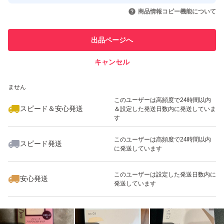
取引実績◯+
いいね！
いいね！
2,550
円
2,550
円
2,550
円
引を完了させた実績があります
商品情報コピー機能について
最大10%対象
このユーザーは他フリマサービス
他フリマ実績◯+
出品ページへ
での取引実績があります
キャンセル
スピード&安心発送
いいね！
いいね！
2,660
※このバッジは実績に基づく表示であり、発送を保証しているものではあり
円
3,000
円
2,640
円
ません
このユーザーは高頻度で24時間以内
スピード＆安心発送
＆設定した発送日数内に発送していま
す
このユーザーは高頻度で24時間以内
スピード発送
に発送しています
いいね！
いいね！
2,620
円
2,050
円
2,600
円
このユーザーは設定した発送日数内に
安心発送
発送しています