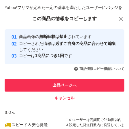
商品への質問からの値下げ交渉、不適切なカテゴリ変更依頼は禁止です
Yahoo!フリマが定めた一定の基準を満たしたユーザーにバッジを
付与しています
この商品をみている人にオススメ
この商品の情報をコピーします
安心取引出品者
最大10%対象
最大10%対象
Yahoo!フリマの基準をクリアした安
安心取引出品者
商品画像の
無断転載は禁止
されています
心・安全なユーザーです
コピーされた情報は
必ずご自身の商品に合わせて編集
取引実績
してください
コピーは
1商品につき1回
です
このユーザーはYahoo!フリマの取
取引実績◯+
いいね！
いいね！
2,700
円
2,000
円
1,800
円
引を完了させた実績があります
商品情報コピー機能について
最大10%対象
このユーザーは他フリマサービス
他フリマ実績◯+
出品ページへ
での取引実績があります
キャンセル
スピード&安心発送
いいね！
いいね！
1,800
※このバッジは実績に基づく表示であり、発送を保証しているものではあり
円
2,300
円
2,800
円
ません
最大10%対象
このユーザーは高頻度で24時間以内
スピード＆安心発送
＆設定した発送日数内に発送していま