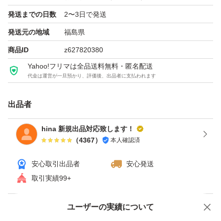
発送までの日数
2〜3日で発送
発送元の地域
福島県
商品ID
z627820380
Yahoo!フリマは全品送料無料・匿名配送
代金は運営が一旦預かり、評価後、出品者に支払われます
出品者
hina 新規出品対応致します！
（
4367
）
本人確認済
安心取引出品者
安心発送
取引実績99+
ユーザーの実績について
価格の相談
商品への質問