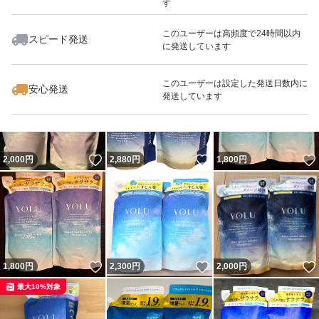
す
このユーザーは高頻度で24時間以内
スピード発送
に発送しています
いいね！
いいね！
2,890
円
1,780
円
1,790
円
最大10%対象
最大10%対象
このユーザーは設定した発送日数内に
安心発送
発送しています
いいね！
いいね！
2,000
円
2,880
円
1,800
円
いいね！
いいね！
1,800
円
2,300
円
2,000
円
最大10%対象