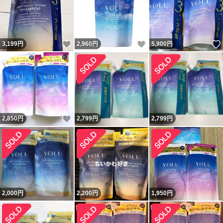
いいね！
いいね！
3,199
円
2,960
円
5,900
円
いいね！
2,850
円
2,799
円
2,799
円
2,000
円
2,200
円
1,950
円