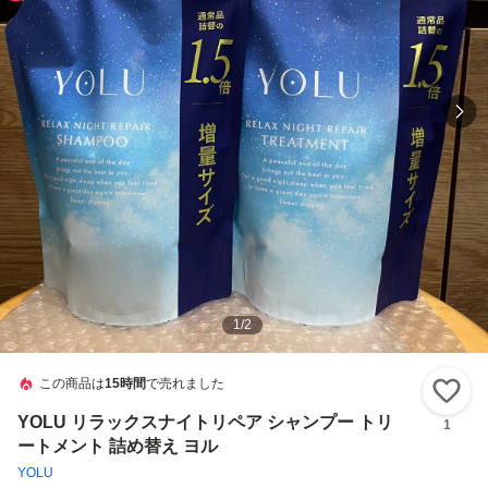
1
/
2
この商品は
15時間
で売れました
い
YOLU リラックスナイトリペア シャンプー トリ
1
ートメント 詰め替え ヨル
YOLU