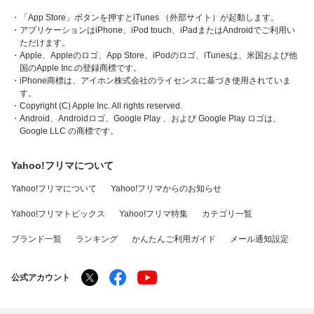
・「App Store」ボタンを押すとiTunes （外部サイト）が起動します。
・アプリケーションはiPhone、iPod touch、iPadまたはAndroidでご利用い
ただけます。
・Apple、Appleのロゴ、App Store、iPodのロゴ、iTunesは、米国および他
国のApple Inc.の登録商標です。
・iPhone商標は、アイホン株式会社のライセンスに基づき使用されていま
す。
・Copyright (C) Apple Inc. All rights reserved.
・Android、Androidロゴ、Google Play 、および Google Play ロゴは、
Google LLC の商標です。
Yahoo!フリマについて
Yahoo!フリマについて
Yahoo!フリマからのお知らせ
Yahoo!フリマトピックス
Yahoo!フリマ特集
カテゴリ一覧
ブランド一覧
ランキング
かんたんご利用ガイド
メール通知設定
公式アカウント