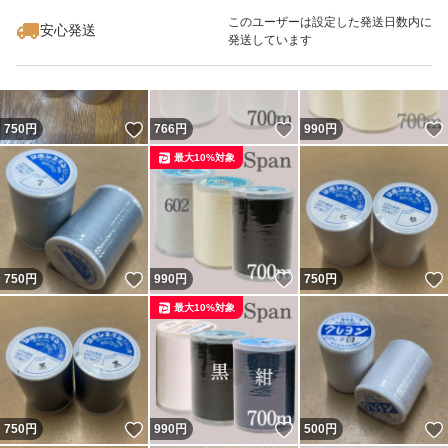
このユーザーは設定した発送日数内に
安心発送
発送しています
いいね！
いいね！
750
円
766
円
990
円
最大10%対象
いいね！
いいね！
750
円
990
円
750
円
最大10%対象
いいね！
いいね！
750
円
990
円
500
円