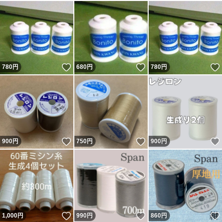
いいね！
いいね！
780
円
680
円
780
円
いいね！
いいね！
900
円
750
円
900
円
いいね！
いいね！
1,000
円
990
円
860
円