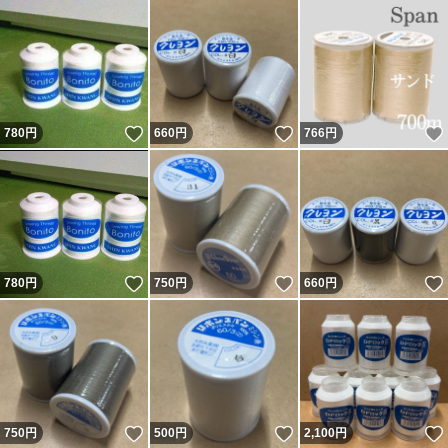
いいね！
いいね！
780
円
660
円
766
円
いいね！
いいね！
780
円
750
円
660
円
いいね！
いいね！
750
円
500
円
2,100
円