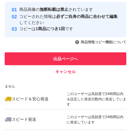
最大10%対象
最大10%対象
Yahoo!フリマの基準をクリアした安
安心取引出品者
商品画像の
無断転載は禁止
されています
心・安全なユーザーです
コピーされた情報は
必ずご自身の商品に合わせて編集
取引実績
してください
コピーは
1商品につき1回
です
このユーザーはYahoo!フリマの取
取引実績◯+
いいね！
いいね！
750
円
750
円
750
円
引を完了させた実績があります
商品情報コピー機能について
このユーザーは他フリマサービス
他フリマ実績◯+
出品ページへ
での取引実績があります
キャンセル
スピード&安心発送
いいね！
いいね！
750
※このバッジは実績に基づく表示であり、発送を保証しているものではあり
円
990
円
766
円
ません
最大10%対象
このユーザーは高頻度で24時間以内
スピード＆安心発送
＆設定した発送日数内に発送していま
す
このユーザーは高頻度で24時間以内
スピード発送
に発送しています
いいね！
いいね！
750
円
540
円
990
円