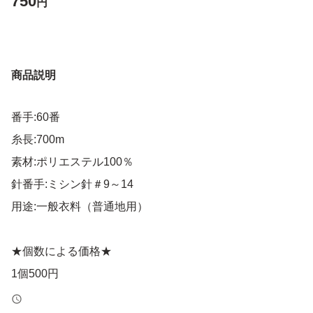
750
円
商品説明
番手:60番
糸長:700m
素材:ポリエステル100％
針番手:ミシン針＃9～14
用途:一般衣料（普通地用）
★個数による価格★
1個500円
2個750円