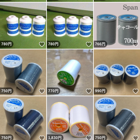
いいね！
いいね！
780
円
780
円
766
円
いいね！
いいね！
750
円
770
円
990
円
いいね！
いいね！
750
円
1,830
円
750
円