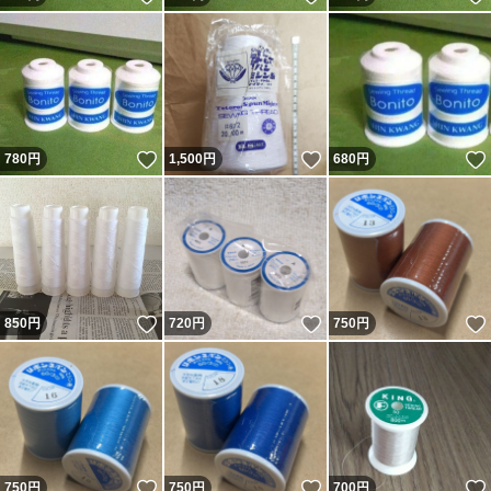
いいね！
いいね！
780
円
1,500
円
680
円
いいね！
いいね！
850
円
720
円
750
円
いいね！
いいね！
750
円
750
円
700
円