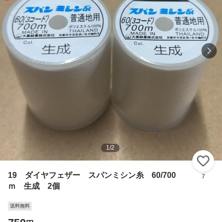
1
/
2
い
19 ダイヤフェザー スパンミシン糸 60/700
7
ｍ 生成 2個
送料無料