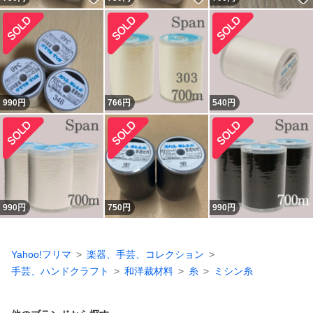
990
円
766
円
540
円
990
円
750
円
990
円
Yahoo!フリマ
楽器、手芸、コレクション
手芸、ハンドクラフト
和洋裁材料
糸
ミシン糸