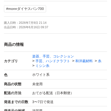
3個990円
#
monnダイヤスパン700
4個1240円
5個1450円
購入日時：
2026年7月9日 21:14
6個1560円
出品日時：
2026年6月16日 09:37
7個1750円
8個1920円
商品の情報
9個2070円
楽器、手芸、コレクション
10個～1個220円×個数で計算いたします。
カテゴリ
手芸、ハンドクラフト
和洋裁材料
糸
在庫は沢山ございます。色の組み合わせ変更はご購入後メ
ミシン糸
ッセージにてお伝えください！
ホワイト系
色
商品の状態
未使用
monnダイヤスパン700
配送の方法
おてがる配送（日本郵便）
発送までの日数
3〜7日で発送
発送元の地域
滋賀県