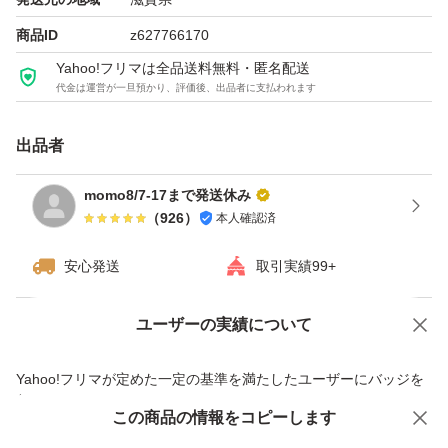
商品ID
z627766170
Yahoo!フリマは全品送料無料・匿名配送
代金は運営が一旦預かり、評価後、出品者に支払われます
出品者
momo8/7-17まで発送休み
（
926
）
本人確認済
安心発送
取引実績99+
ユーザーの実績について
価格の相談
商品への質問
商品への質問からの値下げ交渉、不適切なカテゴリ変更依頼は禁止です
Yahoo!フリマが定めた一定の基準を満たしたユーザーにバッジを
付与しています
この商品をみている人にオススメ
この商品の情報をコピーします
安心取引出品者