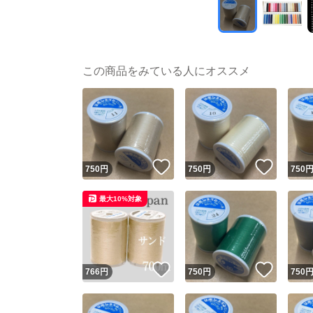
この商品をみている人にオススメ
いいね！
いいね
750
円
750
円
750
最大10%対象
いいね！
いいね
766
円
750
円
750