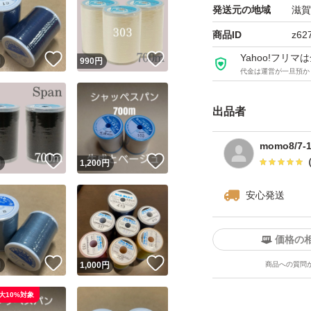
発送元の地域
滋賀
商品ID
z62
Yahoo!フリ
！
いいね！
いいね！
円
990
円
代金は運営が一旦預か
出品者
momo8/7
！
いいね！
いいね！
円
1,200
円
安心発送
価格の
！
いいね！
いいね！
円
1,000
円
商品への質問
大10%対象