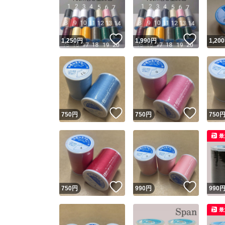
いいね！
いいね
1,250
円
1,990
円
1,200
いいね！
いいね
750
円
750
円
750
Yaho
最
安心取引
安心
いいね！
いいね
750
円
990
円
990
取引実績
最
取引