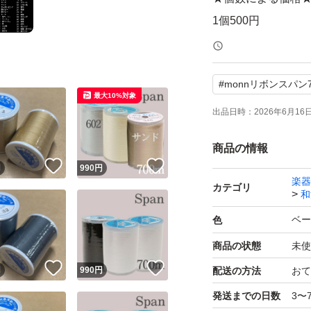
1個500円
2個750円
3個990円
#
monnリボンスパン7
4個1240円
最大10%対象
5個1450円
出品日時：
2026年6月16日 
6個1560円
商品の情報
7個1750円
！
いいね！
いいね！
円
990
円
8個1920円
楽器
カテゴリ
和
9個2070円
ベー
10個～1個220円
色
在庫は沢山ございま
商品の状態
未使
写真では色味が異
！
いいね！
いいね！
円
990
円
配送の方法
おて
発送までの日数
3〜
monnリボンスパン7