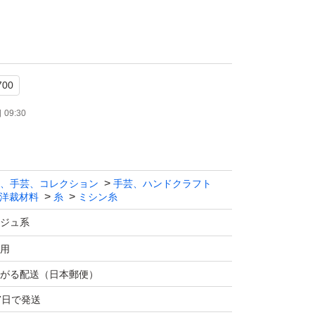
00
09:30
、手芸、コレクション
手芸、ハンドクラフト
洋裁材料
糸
ミシン糸
ジュ系
×個数で計算いたします。
す。色の組み合わせ変更OKです！
用
なります。ご注意下さい。
がる配送（日本郵便）
7日で発送
00