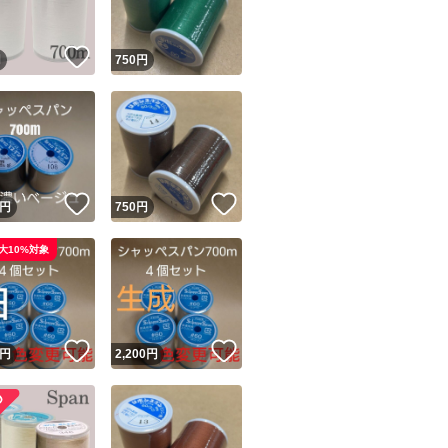
！
いいね！
円
750
円
！
いいね！
いいね！
円
750
円
大10%対象
！
いいね！
いいね！
円
2,200
円