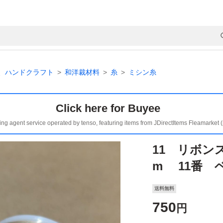
、ハンドクラフト
和洋裁材料
糸
ミシン糸
Click here for Buyee
ing agent service operated by tenso, featuring items from JDirectItems Fleamarket 
11 リボンス
m 11番 
送料無料
750
円