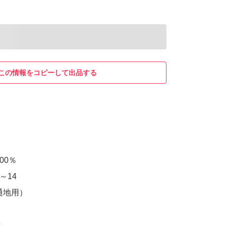
この情報をコピーして出品する
00％
～14
通地用）
★