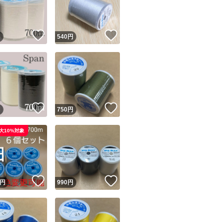
商品情報コピー機
リマ実績◯+
このユーザーは他フリマサービスでの取引実績があります
！
いいね！
いいね！
円
540
円
出品ページへ
&安心発送
キャンセル
ジは実績に基づく表示であり、発送を保証しているものではありません
このユーザーは高頻度で24時間以内＆設定した発送日数内に
ード＆安心発送
ます
！
いいね！
いいね！
円
750
円
ード発送
このユーザーは高頻度で24時間以内に発送しています
大10%対象
発送
このユーザーは設定した発送日数内に発送しています
！
いいね！
いいね！
円
990
円