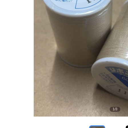
1
/
3