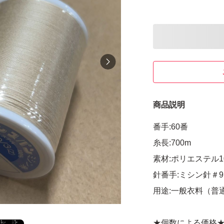
商品説明
番手:60番
糸長:700m
素材:ポリエステル1
針番手:ミシン針＃9
用途:一般衣料（普
★個数による価格