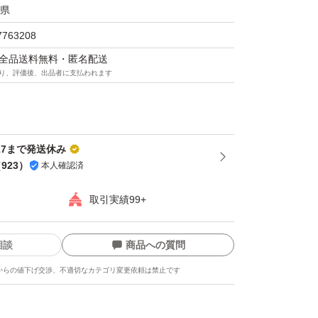
県
7763208
マは全品送料無料・匿名配送
り、評価後、出品者に支払われます
-17まで発送休み
（
923
）
本人確認済
取引実績99+
相談
商品への質問
からの値下げ交渉、不適切なカテゴリ変更依頼は禁止です