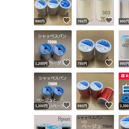
他フ
いいね！
いいね
990
円
766
円
990
スピード
※このバッ
スピ
いいね！
いいね
1,200
円
750
円
990
スピ
最
安心
いいね！
いいね
1,200
円
990
円
3,300