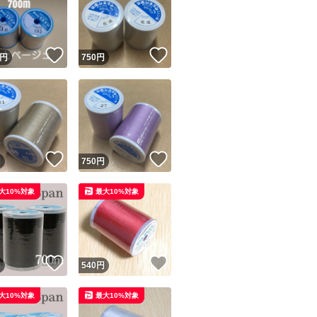
！
いいね！
いいね！
円
750
円
ユーザーの実績について
！
いいね！
いいね！
円
750
円
o!フリマが定めた一定の基準を満たしたユーザーにバッジを付与しています
大10%対象
最大10%対象
出品者
この商品の情報をコピーします
取引出品者
Yahoo!フリマの基準をクリアした安心・安全なユーザーです
！
いいね！
いいね！
商品画像の
無断転載は禁止
されています
円
540
円
コピーされた情報は
必ずご自身の商品に合わせて編集
してください
大10%対象
最大10%対象
コピーは
1商品につき1回
です
実績◯+
このユーザーはYahoo!フリマの取引を完了させた実績があり