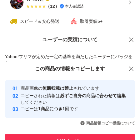
（
12
）
本人確認済
スピード＆安心発送
取引実績5+
ユーザーの実績について
価格の相談
商品への質問
商品への質問からの値下げ交渉、不適切なカテゴリ変更依頼は禁止です
Yahoo!フリマが定めた一定の基準を満たしたユーザーにバッジを
付与しています
この商品をみている人にオススメ
この商品の情報をコピーします
安心取引出品者
最大10%対象
最大10%対象
最大10%対象
Yahoo!フリマの基準をクリアした安
安心取引出品者
商品画像の
無断転載は禁止
されています
心・安全なユーザーです
コピーされた情報は
必ずご自身の商品に合わせて編集
取引実績
してください
コピーは
1商品につき1回
です
このユーザーはYahoo!フリマの取
取引実績◯+
いいね！
いいね！
28,000
円
35,000
円
46,500
円
引を完了させた実績があります
商品情報コピー機能について
最大10%対象
最大10%対象
最大10%対象
このユーザーは他フリマサービス
他フリマ実績◯+