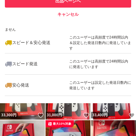
出品ページへ
での取引実績があります
キャンセル
スピード&安心発送
いいね！
いいね！
35,000
※このバッジは実績に基づく表示であり、発送を保証しているものではあり
円
30,500
円
47,700
円
ません
最大10%対象
このユーザーは高頻度で24時間以内
スピード＆安心発送
＆設定した発送日数内に発送していま
す
このユーザーは高頻度で24時間以内
スピード発送
に発送しています
いいね！
いいね！
34,000
円
30,400
円
46,500
円
このユーザーは設定した発送日数内に
安心発送
発送しています
いいね！
いいね！
33,300
円
31,000
円
33,400
円
最大10%対象