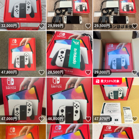
いいね！
いいね！
32,000
円
29,999
円
29,500
円
いいね！
いいね！
47,800
円
28,500
円
29,000
円
最大10%対象
いいね！
いいね！
47,000
円
46,800
円
47,979
円