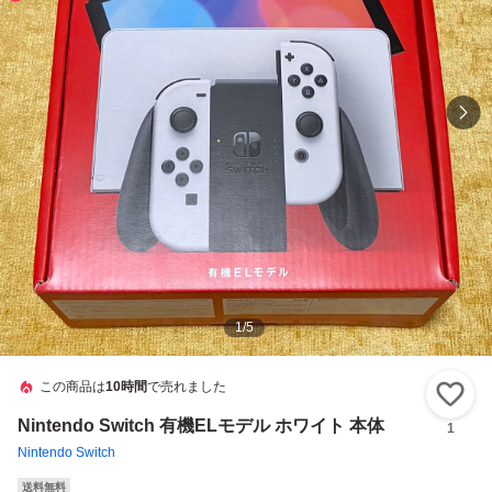
1
/
5
この商品は
10時間
で売れました
い
Nintendo Switch 有機ELモデル ホワイト 本体
1
Nintendo Switch
送料無料