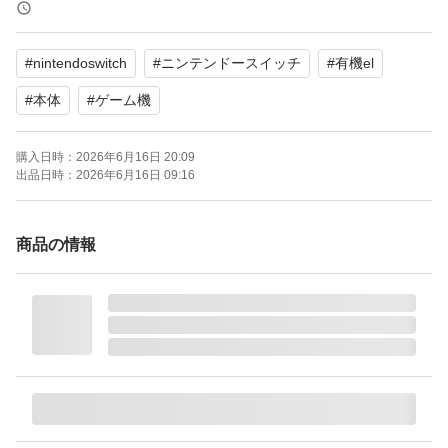
・モデル：Nintendo Switch 有機ELモデル
・カラー：ホワイト
#
nintendoswitch
#
ニンテンドースイッチ
#
有機el
梱包はリサイクルになります。
#
本体
#
ゲーム機
よろしくお願いいたします。
購入日時：
2026年6月16日 20:09
出品日時：
2026年6月16日 09:16
商品の情報