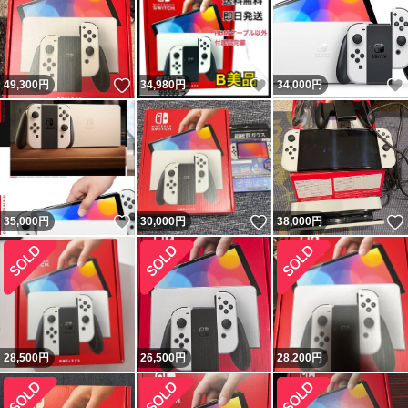
いいね！
いいね！
49,300
円
34,980
円
34,000
円
いいね！
いいね！
35,000
円
30,000
円
38,000
円
28,500
円
26,500
円
28,200
円