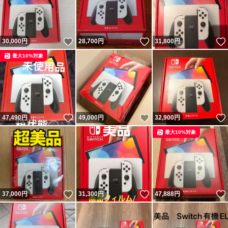
いいね！
いいね！
30,000
円
28,700
円
31,800
円
最大10%対象
いいね！
いいね！
47,490
円
49,000
円
32,900
円
最大10%対象
いいね！
いいね！
37,000
円
31,300
円
47,888
円