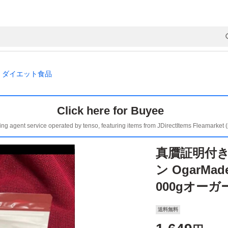
ダイエット食品
Click here for Buyee
ing agent service operated by tenso, featuring items from JDirectItems Fleamarket 
真贋証明付き
ン OgarMa
000gオー
送料無料