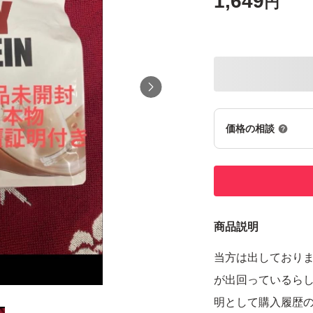
1,649
円
価格の相談
商品説明
当方は出しており
が出回っているら
明として購入履歴