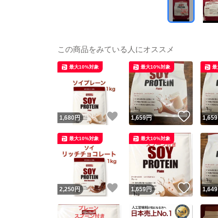
この商品をみている人にオススメ
最大10%対象
最大10%対象
最
いいね！
いいね
1,680
円
1,659
円
1,659
最大10%対象
最大10%対象
いいね！
いいね
2,250
円
1,659
円
1,649