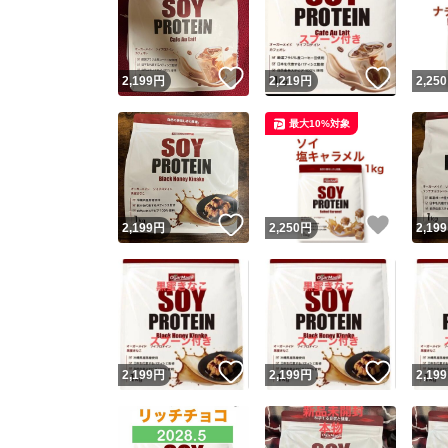
いいね！
いいね
2,199
円
2,219
円
2,250
最大10%対象
いいね！
いいね
2,199
円
2,250
円
2,199
Yaho
安心取引
安心
いいね！
いいね
2,199
円
2,199
円
2,199
取引実績
取引