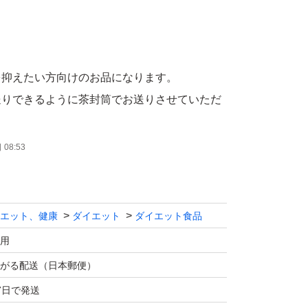
を抑えたい方向けのお品になります。
送りできるように茶封筒でお送りさせていただ
抵抗がある方は通常の送料を抑えない配送もし
08:53
そちらをご購入ください。
エット、健康
ダイエット
ダイエット食品
用
がる配送（日本郵便）
7日で発送