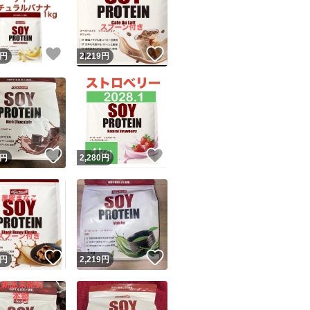
！
いいね！
いいね！
円
2,219
円
ユーザーの実績について
！
いいね！
いいね！
円
2,280
円
o!フリマが定めた一定の基準を満たしたユーザーにバッジを付与しています
出品者
この商品の情報をコピーします
取引出品者
Yahoo!フリマの基準をクリアした安心・安全なユーザーです
！
いいね！
いいね！
商品画像の
無断転載は禁止
されています
円
2,219
円
コピーされた情報は
必ずご自身の商品に合わせて編集
してください
コピーは
1商品につき1回
です
実績◯+
このユーザーはYahoo!フリマの取引を完了させた実績があり