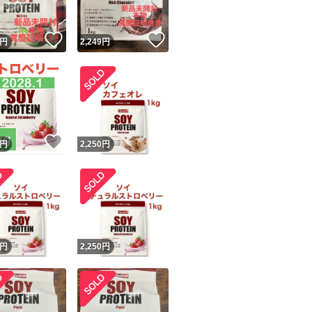
！
いいね！
いいね！
円
2,249
円
！
いいね！
円
2,250
円
円
2,250
円