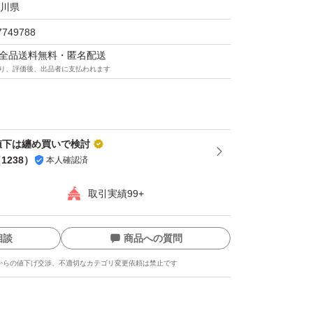
川県
7749788
マは全品送料無料・匿名配送
り、評価後、出品者に支払われます
値下は纏め買いで検討
（
1238
）
本人確認済
取引実績99+
相談
商品への質問
からの値下げ交渉、不適切なカテゴリ変更依頼は禁止です