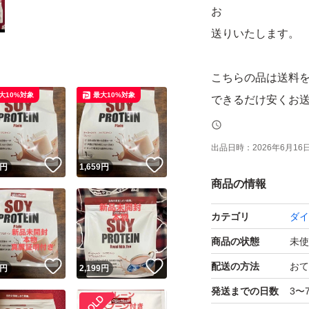
お
送りいたします。
こちらの品は送料
大10%対象
最大10%対象
できるだけ安くお
きますので、
茶封筒での発送に
出品日時：
2026年6月16日 
！
いいね！
いいね！
ておりますので、
円
1,659
円
商品の情報
カテゴリ
ダイ
商品の状態
未使
！
いいね！
いいね！
配送の方法
おて
円
2,199
円
発送までの日数
3〜