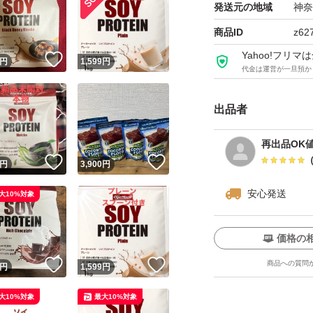
発送元の地域
神奈
商品ID
z62
Yahoo!フリ
！
いいね！
円
1,599
円
代金は運営が一旦預か
出品者
再出品OK
！
いいね！
いいね！
円
3,900
円
安心発送
大10%対象
価格の
！
いいね！
いいね！
商品への質問
円
1,599
円
大10%対象
最大10%対象