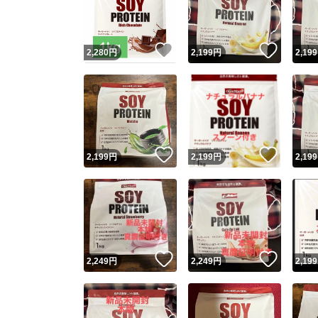
他フ
いいね！
いいね
2,280
円
2,199
円
2,199
スピード
※このバッ
スピ
いいね！
いいね
2,199
円
2,199
円
2,199
スピ
安心
いいね！
いいね
2,249
円
2,249
円
2,199