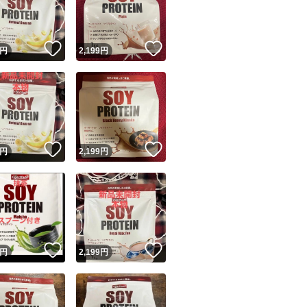
商品情報コピー機
リマ実績◯+
このユーザーは他フリマサービスでの取引実績があります
！
いいね！
いいね！
円
2,199
円
出品ページへ
&安心発送
キャンセル
ジは実績に基づく表示であり、発送を保証しているものではありません
このユーザーは高頻度で24時間以内＆設定した発送日数内に
ード＆安心発送
ます
！
いいね！
いいね！
円
2,199
円
ード発送
このユーザーは高頻度で24時間以内に発送しています
発送
このユーザーは設定した発送日数内に発送しています
！
いいね！
いいね！
円
2,199
円