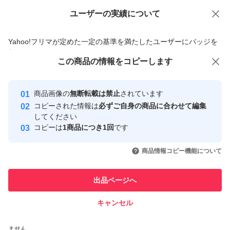
ユーザーの実績について
価格の相談
商品への質問
商品への質問からの値下げ交渉、不適切なカテゴリ変更依頼は禁止です
Yahoo!フリマが定めた一定の基準を満たしたユーザーにバッジを
付与しています
この商品をみている人にオススメ
この商品の情報をコピーします
安心取引出品者
最大10%対象
最大10%対象
最大10%対象
Yahoo!フリマの基準をクリアした安
安心取引出品者
商品画像の
無断転載は禁止
されています
心・安全なユーザーです
コピーされた情報は
必ずご自身の商品に合わせて編集
取引実績
してください
コピーは
1商品につき1回
です
このユーザーはYahoo!フリマの取
取引実績◯+
いいね！
いいね！
1,290
円
1,340
円
1,340
円
引を完了させた実績があります
商品情報コピー機能について
最大10%対象
このユーザーは他フリマサービス
他フリマ実績◯+
出品ページへ
での取引実績があります
キャンセル
スピード&安心発送
いいね！
いいね！
1,290
※このバッジは実績に基づく表示であり、発送を保証しているものではあり
円
1,340
円
1,290
円
ません