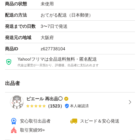
商品の状態
未使用
配送の方法
おてがる配送（日本郵便）
発送までの日数
3〜7日で発送
発送元の地域
大阪府
商品ID
z627738104
Yahoo!フリマは全品送料無料・匿名配送
代金は運営が一旦預かり、評価後、出品者に支払われます
出品者
ピエール 再出品◯
（
1523
）
本人確認済
安心取引出品者
スピード＆安心発送
取引実績99+