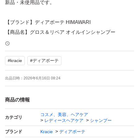
新品・未使用品です。
【ブランド】ディアボーテ HIMAWARI
【商品名】グロス＆リペア オイルインシャンプー
【状態】未使用
【内容】詰替用 2個セット
#
kracie
#
ディアボーテ
【特徴】ノンシリコン、サルフェートフリー
出品日時：
2026年6月16日 08:24
★宅配用ビニール袋にそのまま詰め合わせて、ゆうパケッ
トポスト発送致します。ご承知下さい。
商品の情報
お値下げは不可です。
コスメ、美容、ヘアケア
カテゴリ
レディースヘアケア
シャンプー
ブランド
Kracie
ディアボーテ