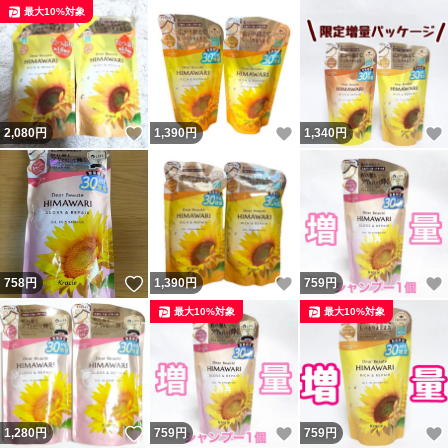
最大10%対象
いいね！
いいね！
2,080
円
1,390
円
1,340
円
いいね！
いいね！
758
円
1,390
円
759
円
最大10%対象
最大10%対象
いいね！
いいね！
1,280
円
759
円
759
円