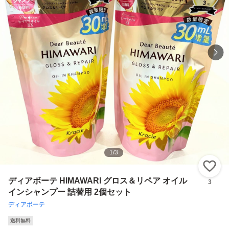
1
/
3
い
ディアボーテ HIMAWARI グロス＆リペア オイル
3
インシャンプー 詰替用 2個セット
ディアボーテ
送料無料