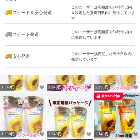
最大10%対象
このユーザーは高頻度で24時間以内
スピード＆安心発送
＆設定した発送日数内に発送していま
す
このユーザーは高頻度で24時間以内
スピード発送
に発送しています
いいね！
いいね！
1,399
円
1,390
円
1,290
円
最大10%対象
このユーザーは設定した発送日数内に
安心発送
発送しています
いいね！
いいね！
1,340
円
1,340
円
1,290
円
最大10%対象
いいね！
いいね！
1,290
円
1,340
円
1,340
円