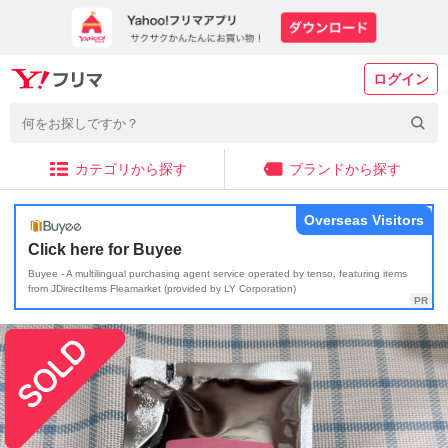
ログイン
カテゴリから探す
ブランドから探す
Overseas Visitors
Click here for Buyee
Buyee - A multilingual purchasing agent service operated by tenso, featuring items
from JDirectItems Fleamarket (provided by LY Corporation)