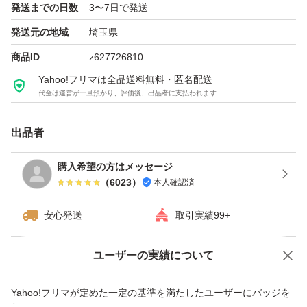
発送までの日数
3〜7日で発送
発送元の地域
埼玉県
商品ID
z627726810
Yahoo!フリマは全品送料無料・匿名配送
代金は運営が一旦預かり、評価後、出品者に支払われます
出品者
購入希望の方はメッセージ
（
6023
）
本人確認済
安心発送
取引実績99+
ユーザーの実績について
価格の相談
商品への質問
商品への質問からの値下げ交渉、不適切なカテゴリ変更依頼は禁止です
Yahoo!フリマが定めた一定の基準を満たしたユーザーにバッジを