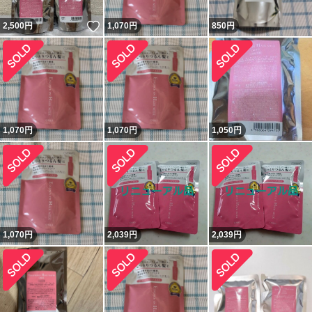
いいね！
2,500
円
1,070
円
850
円
1,070
円
1,070
円
1,050
円
1,070
円
2,039
円
2,039
円