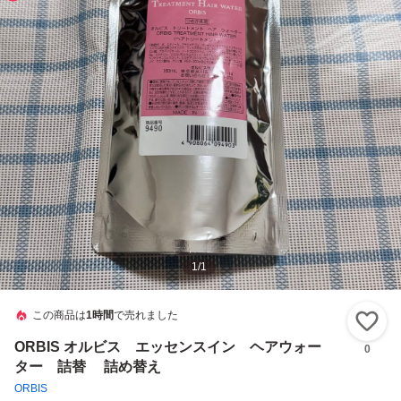
1
/
1
この商品は
1時間
で売れました
い
ORBIS オルビス エッセンスイン ヘアウォー
0
ター 詰替 詰め替え
ORBIS