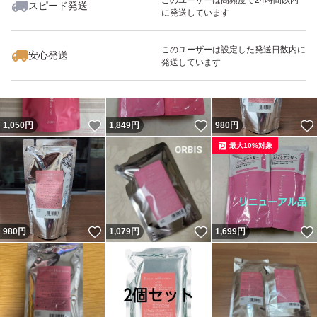
スピード発送
に発送しています
いいね！
いいね！
1,080
円
2,039
円
920
円
最大10%対象
このユーザーは設定した発送日数内に
安心発送
発送しています
いいね！
いいね！
1,050
円
1,849
円
980
円
最大10%対象
いいね！
いいね！
980
円
1,079
円
1,699
円