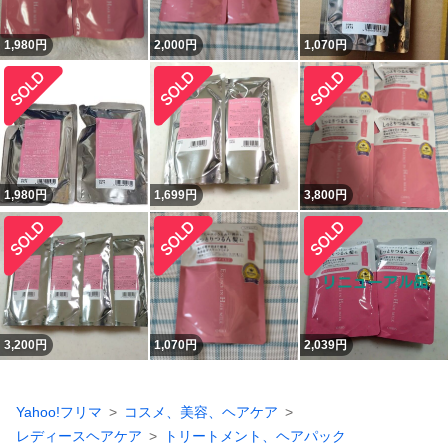
1,980
円
2,000
円
1,070
円
1,980
円
1,699
円
3,800
円
3,200
円
1,070
円
2,039
円
Yahoo!フリマ
コスメ、美容、ヘアケア
レディースヘアケア
トリートメント、ヘアパック