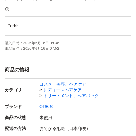
購入から7日以内の発送になります。急がれる方は購入お
#
orbis
控えください。
発送日についてのご質問はお答えしかねます。購入後であ
購入日時：
2026年6月16日 09:36
ってもご質問あった場合キャンセルいたします。
出品日時：
2026年6月16日 07:52
OPP等にはいれず、そのまま発送
商品の情報
開封後はメーカー元へ問い合わせはください。
コスメ、美容、ヘアケア
カテゴリ
レディースヘアケア
ーーーーー
トリートメント、ヘアパック
ブランド
ORBIS
購入後のメッセージは梱包時に行っております。
商品の状態
未使用
遅くなる場合もございますがご理解ください。
配送の方法
おてがる配送（日本郵便）
再出品、専用出品可→お気軽にご質問下さい。