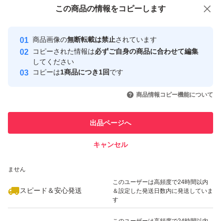
付与しています
この商品をみている人にオススメ
この商品の情報をコピーします
安心取引出品者
最大10%対象
最大10%対象
最大10%対象
Yahoo!フリマの基準をクリアした安
安心取引出品者
商品画像の
無断転載は禁止
されています
心・安全なユーザーです
コピーされた情報は
必ずご自身の商品に合わせて編集
取引実績
してください
コピーは
1商品につき1回
です
このユーザーはYahoo!フリマの取
取引実績◯+
いいね！
いいね！
880
円
939
円
1,070
円
引を完了させた実績があります
商品情報コピー機能について
最大10%対象
このユーザーは他フリマサービス
他フリマ実績◯+
出品ページへ
での取引実績があります
キャンセル
スピード&安心発送
いいね！
いいね！
1,689
※このバッジは実績に基づく表示であり、発送を保証しているものではあり
円
1,080
円
1,100
円
ません
最大10%対象
このユーザーは高頻度で24時間以内
スピード＆安心発送
＆設定した発送日数内に発送していま
す
このユーザーは高頻度で24時間以内