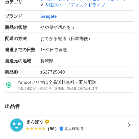
カテゴリ
内蔵型ハードディスクドライブ
さい
ブランド
Seagate
・相性問題や環境差による動作保証はできません
商品の状態
やや傷や汚れあり
・精密機器のため、商品到着後は必ず動作確認を行ってか
ら受取評価をお願いいたします
配送の方法
おてがる配送（日本郵便）
発送までの日数
1〜2日で発送
※取引の仕組み上、評価後は返品・返金等の対応ができな
発送元の地域
長崎県
商品ID
z627725840
Yahoo!フリマは全品送料無料・匿名配送
代金は運営が一旦預かり、評価後、出品者に支払われます
出品者
まんぼう
（
56
）
本人確認済