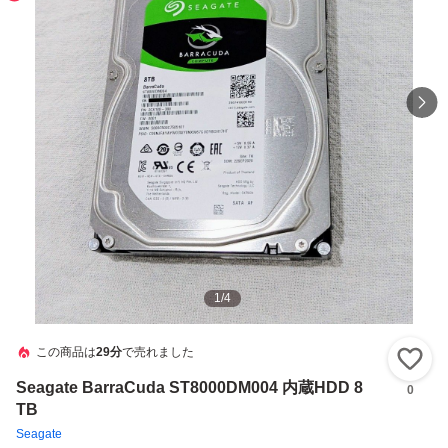
1
/
4
この商品は
29分
で売れました
い
Seagate BarraCuda ST8000DM004 内蔵HDD 8
0
TB
Seagate