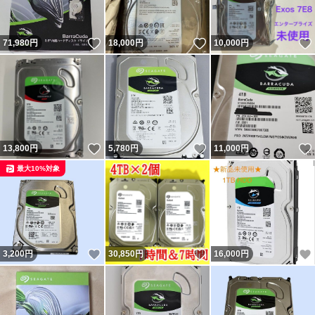
いいね！
いいね！
71,980
円
18,000
円
10,000
円
いいね！
いいね！
13,800
円
5,780
円
11,000
円
最大10%対象
いいね！
いいね！
3,200
円
30,850
円
16,000
円