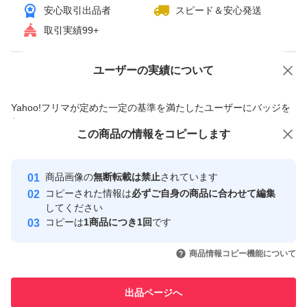
安心取引出品者
スピード＆安心発送
取引実績99+
ユーザーの実績について
価格の相談
商品への質問
商品への質問からの値下げ交渉、不適切なカテゴリ変更依頼は禁止です
Yahoo!フリマが定めた一定の基準を満たしたユーザーにバッジを
付与しています
この商品をみている人にオススメ
この商品の情報をコピーします
安心取引出品者
最大10%対象
Yahoo!フリマの基準をクリアした安
安心取引出品者
商品画像の
無断転載は禁止
されています
心・安全なユーザーです
コピーされた情報は
必ずご自身の商品に合わせて編集
取引実績
してください
コピーは
1商品につき1回
です
このユーザーはYahoo!フリマの取
取引実績◯+
いいね！
いいね！
27,000
円
15,000
円
27,500
円
引を完了させた実績があります
商品情報コピー機能について
最大10%対象
このユーザーは他フリマサービス
他フリマ実績◯+
出品ページへ
での取引実績があります