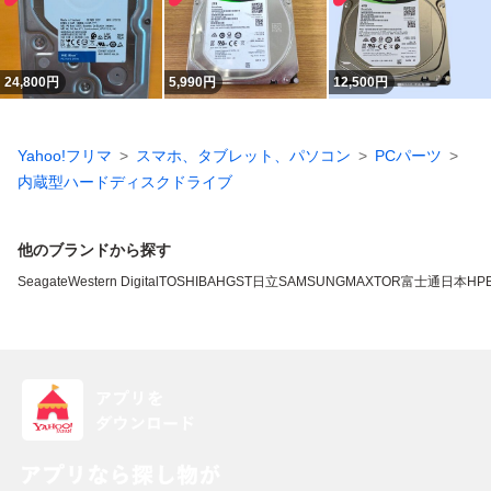
24,800
円
5,990
円
12,500
円
Yahoo!フリマ
スマホ、タブレット、パソコン
PCパーツ
内蔵型ハードディスクドライブ
他のブランドから探す
Seagate
Western Digital
TOSHIBA
HGST
日立
SAMSUNG
MAXTOR
富士通
日本HP