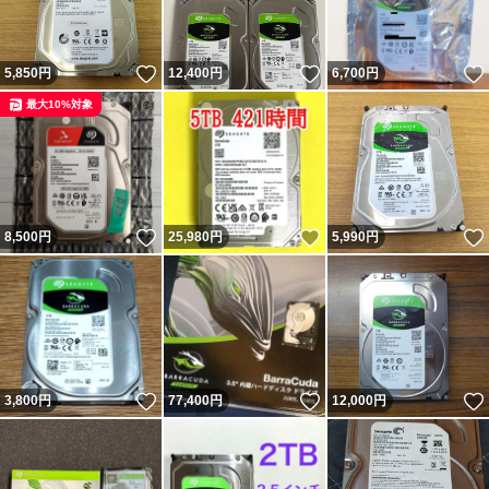
いいね！
いいね！
5,850
円
12,400
円
6,700
円
最大10%対象
いいね！
いいね！
8,500
円
25,980
円
5,990
円
いいね！
いいね！
3,800
円
77,400
円
12,000
円