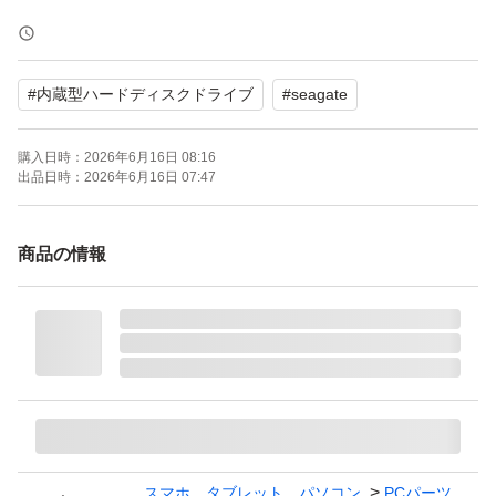
【状態】
CrystalDiskInfoにて「正常」表示を確認しております。
#
内蔵型ハードディスクドライブ
#
seagate
詳細は掲載画像をご確認ください。
※ 発送前にCrystalDiskInfoにて「正常」表示を再度確認し
購入日時：
2026年6月16日 08:16
て発送します。
出品日時：
2026年6月16日 07:47
【梱包について】
商品の情報
静電防止袋+HDDを保護するような透明のケースに入れて
緩衝材（プチプチ）で保護し箱に固定して発送いたしま
す。
ゆうパケットプラスにてお届けする予定です。
【注意事項】
・中古HDDの特性をご理解いただける方のみご購入くだ
スマホ、タブレット、パソコン
PCパーツ