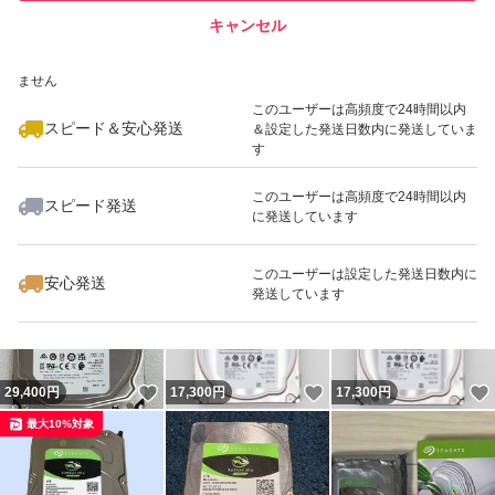
キャンセル
スピード&安心発送
いいね！
いいね！
32,000
※このバッジは実績に基づく表示であり、発送を保証しているものではあり
円
28,000
円
17,300
円
ません
最大10%対象
このユーザーは高頻度で24時間以内
スピード＆安心発送
＆設定した発送日数内に発送していま
す
このユーザーは高頻度で24時間以内
スピード発送
に発送しています
いいね！
いいね！
17,800
円
16,500
円
17,300
円
最大10%対象
最大10%対象
このユーザーは設定した発送日数内に
安心発送
発送しています
いいね！
いいね！
29,400
円
17,300
円
17,300
円
最大10%対象