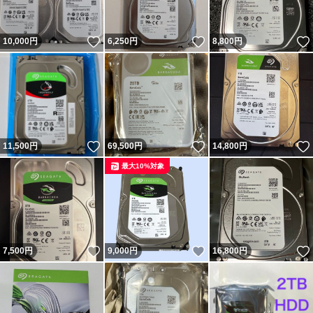
いいね！
いいね！
10,000
円
6,250
円
8,800
円
いいね！
いいね！
11,500
円
69,500
円
14,800
円
最大10%対象
いいね！
いいね！
7,500
円
9,000
円
16,800
円