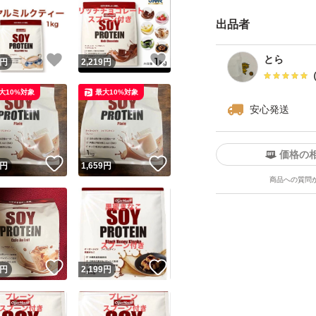
出品者
OgarMade ソイ
性プロテイン 日本
！
いいね！
いいね！
とら
円
2,219
円
ト, 1kg)
大10%対象
最大10%対象
安心発送
価格の
！
いいね！
いいね！
円
1,659
円
商品への質問
！
いいね！
いいね！
円
2,199
円