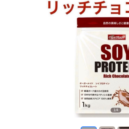
1
/
4