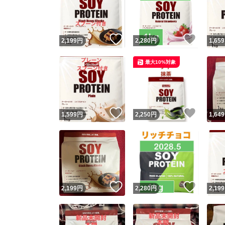
いいね！
いいね
2,199
円
2,280
円
1,659
最大10%対象
いいね！
いいね
1,599
円
2,250
円
1,649
Yaho
安心取引
安心
いいね！
いいね
2,199
円
2,280
円
2,199
取引実績
取引