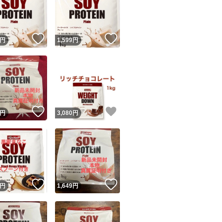
！
いいね！
いいね！
円
1,599
円
ユーザーの実績について
！
いいね！
いいね！
円
3,080
円
o!フリマが定めた一定の基準を満たしたユーザーにバッジを付与しています
出品者
この商品の情報をコピーします
取引出品者
Yahoo!フリマの基準をクリアした安心・安全なユーザーです
！
いいね！
いいね！
商品画像の
無断転載は禁止
されています
円
1,649
円
コピーされた情報は
必ずご自身の商品に合わせて編集
してください
コピーは
1商品につき1回
です
実績◯+
このユーザーはYahoo!フリマの取引を完了させた実績があり