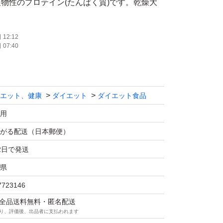
物性のプロテイン(たんぱく質)です。乾燥大
パク質であり、9種類の必須アミノ酸が含まれ
す。
12:12
07:40
テビアを使用しております。
エット、健康
ダイエット
ダイエット食品
用
食物繊維が豊富で腹持ちがよく満足感を得やす
がる配送（日本郵便）
したい方にもオススメです。
2日で発送
県
7723146
1杯(1食20g)に水や牛乳、お好きな飲料に混ぜ
マは全品送料無料・匿名配送
さい。
り、評価後、出品者に支払われます