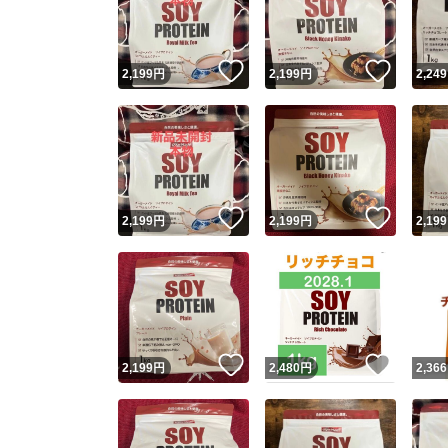
他フ
いいね！
いいね
2,199
円
2,199
円
2,249
スピード
※このバッ
スピ
いいね！
いいね
2,199
円
2,199
円
2,199
スピ
安心
いいね！
いいね
2,199
円
2,480
円
2,366