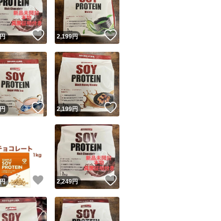
商品情報コピー機
リマ実績◯+
このユーザーは他フリマサービスでの取引実績があります
！
いいね！
いいね！
円
2,199
円
出品ページへ
&安心発送
キャンセル
ジは実績に基づく表示であり、発送を保証しているものではありません
このユーザーは高頻度で24時間以内＆設定した発送日数内に
ード＆安心発送
ます
！
いいね！
いいね！
円
2,199
円
ード発送
このユーザーは高頻度で24時間以内に発送しています
発送
このユーザーは設定した発送日数内に発送しています
！
いいね！
いいね！
円
2,249
円