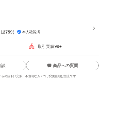
プロテイン 人工甘味料不使用 国内製造 大豆 植物
を代表するパティシエ監修 (リッチチョコレー
（
12759
）
本人確認済
取引実績99+
相談
商品への質問
からの値下げ交渉、不適切なカテゴリ変更依頼は禁止です