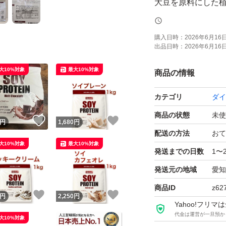
大豆を原料にした植
豆の約30％がタン
ているのが特徴で
購入日時：
2026年6月16日 
出品日時：
2026年6月16日 
[原料へのこだわり]
大10%対象
最大10%対象
商品の情報
植物由来であるス
カテゴリ
ダイ
[ダイエット]
商品の状態
未使
！
いいね！
いいね！
円
1,680
円
ソイプロテインは
配送の方法
おて
大10%対象
最大10%対象
い為、ダイエット
発送までの日数
1〜
発送元の地域
愛知
[お召し上がり方]
商品ID
z62
！
いいね！
いいね！
付属スプーン山盛り
円
2,250
円
Yahoo!フリ
てお召し上がり下
代金は運営が一旦預か
大10%対象