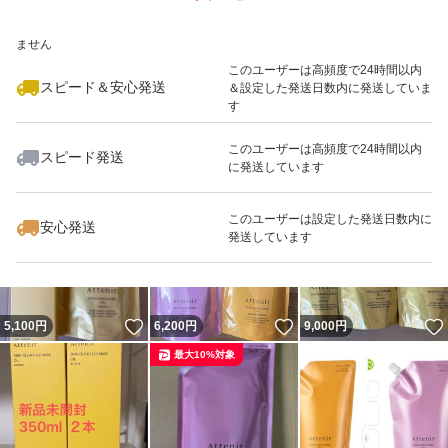
いいね！
いいね！
3,100
※このバッジは実績に基づく表示であり、発送を保証しているものではあり
円
3,100
円
9,000
円
ません
対応肌質:全肌質
最大10%対象
このユーザーは高頻度で24時間以内
スピード＆安心発送
＆設定した発送日数内に発送していま
・お肌のくすみが気になる方
す
・毛穴の汚れが気になる方
このユーザーは高頻度で24時間以内
・しっかりメイクを素早く落としたい方
スピード発送
に発送しています
いいね！
いいね！
5,100
円
3,100
円
3,100
円
・お風呂場で濡れた手で使いたい方
・W洗顔したくない方
このユーザーは設定した発送日数内に
安心発送
発送しています
使い方
3プッシュ分程度を手に取り、やさしくマッサージするよ
いいね！
いいね！
5,100
円
6,200
円
9,000
円
うにメイクとなじませた後、水またはぬるま湯で洗い流し
最大10%対象
てください。