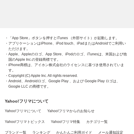
・「App Store」ボタンを押すとiTunes （外部サイト）が起動します。
・アプリケーションはiPhone、iPod touch、iPadまたはAndroidでご利用い
ただけます。
・Apple、Appleのロゴ、App Store、iPodのロゴ、iTunesは、米国および他
国のApple Inc.の登録商標です。
・iPhone商標は、アイホン株式会社のライセンスに基づき使用されていま
す。
・Copyright (C) Apple Inc. All rights reserved.
・Android、Androidロゴ、Google Play 、および Google Play ロゴは、
Google LLC の商標です。
Yahoo!フリマについて
Yahoo!フリマについて
Yahoo!フリマからのお知らせ
Yahoo!フリマトピックス
Yahoo!フリマ特集
カテゴリ一覧
ブランド一覧
ランキング
かんたんご利用ガイド
メール通知設定