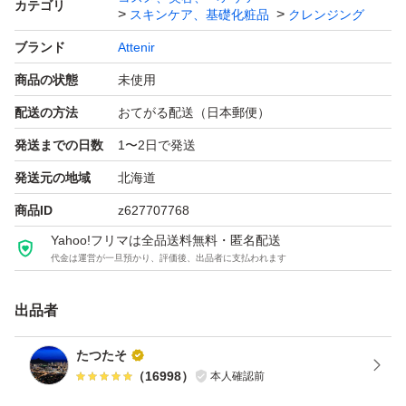
カテゴリ
スキンケア、基礎化粧品
クレンジング
能です。ご購入前にコメントいただければ対応させていた
ブランド
Attenir
だきます。
商品の状態
未使用
※新品未使用ではございますが、購入時より擦り傷などが
配送の方法
おてがる配送（日本郵便）
ある場合がございますので、ご了承のうえご購入頂きます
発送までの日数
1〜2日で発送
ようお願い申し上げます。
発送元の地域
北海道
商品ID
z627707768
商品の説明
Yahoo!フリマは全品送料無料・匿名配送
2016年の発売時に、第3のくすみの原因「肌ステイン」を
代金は運営が一旦預かり、評価後、出品者に支払われます
発見。
出品者
これを、クレンジングオイルに配合する美容オイルで洗い
流すことに成功し、これまでに累計1,250万本を売り上げ
たつたそ
る大ヒット商品。
（
16998
）
本人確認前
そしてこのたび、大人の肌のゴワつきと、それによるくす