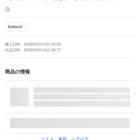
ジング
#
attenir
【商品名】スキンクリアクレンズオイル ピースフルオレ
ンジ エコパック×2点
購入日時：
2026年6月16日 09:00
出品日時：
2026年6月16日 06:37
【購入日】2026年6月
商品の情報
【内容量】350ml
【商品の状態】新品未使用
※簡易梱包での発送となります。
※潰れ等に不安がある場合、発送方法の変更を＋料金で可
コスメ、美容、ヘアケア