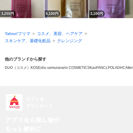
3,250
円
5,100
円
3,100
円
Yahoo!フリマ
コスメ、美容、ヘアケア
スキンケア、基礎化粧品
クレンジング
他のブランドから探す
DUO（コスメ）
KOSE
shu uemura
naris COSMETICS
Kao
FANCL
POLA
DHC
Atten