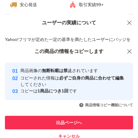
安心発送
取引実績99+
みをケアすべく研究を進めたところ、摩擦によって、硬い
角質が増える現象を発見。
ユーザーの実績について
価格の相談
商品への質問
摩擦ダメージを生みやすいクレンジングで、ゴワつきをケ
商品への質問からの値下げ交渉、不適切なカテゴリ変更依頼は禁止です
アできないかと、逆転の発想にチャレンジ。
Yahoo!フリマが定めた一定の基準を満たしたユーザーにバッジを
付与しています
この商品をみている人にオススメ
この商品の情報をコピーします
安心取引出品者
角層をほぐし、やわらかく整えることで、次に使うスキン
最大10%対象
最大10%対象
最大10%対象
Yahoo!フリマの基準をクリアした安
ケアの浸透を高め、透明感までもたらす美容クレンジング
安心取引出品者
商品画像の
無断転載は禁止
されています
心・安全なユーザーです
へ進化。
コピーされた情報は
必ずご自身の商品に合わせて編集
取引実績
してください
肌表面をやわらかくほぐすことで、くすみ*2のベールまで
コピーは
1商品につき1回
です
クリアに。
このユーザーはYahoo!フリマの取
取引実績◯+
いいね！
いいね！
3,100
円
6,100
円
3,100
円
引を完了させた実績があります
商品情報コピー機能について
極限まで摩擦を抑えるために考えられた処方の数々。
最大10%対象
最大10%対象
最大10%対象
8種の美容オイルで素肌の透明感に働きかける。フィルム
このユーザーは他フリマサービス
他フリマ実績◯+
出品ページへ
での取引実績があります
タイプのメイクも軽く落とせる、クレンジング力アップ。
濡れた手でも使える。W洗顔不要。まつエクOK。
キャンセル
スピード&安心発送