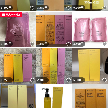
いいね！
いいね！
3,800
円
3,980
円
6,900
円
最大10%対象
いいね！
いいね！
3,100
円
1,540
円
3,500
円
いいね！
いいね！
1,250
円
2,300
円
6,600
円