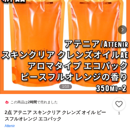
1
/
10
この商品は
2時間
で売れました
い
2点 アテニア スキンクリア クレンズ オイル ピー
1
スフルオレンジ エコパック
Attenir