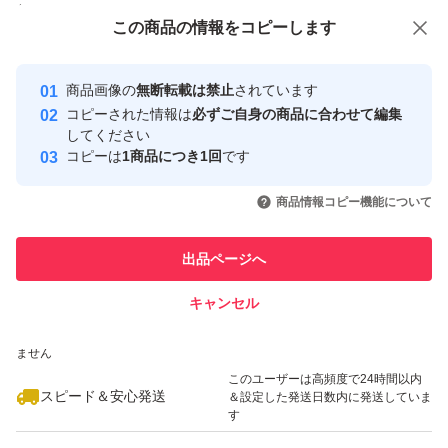
付与しています
この商品をみている人にオススメ
この商品の情報をコピーします
安心取引出品者
Yahoo!フリマの基準をクリアした安
安心取引出品者
商品画像の
無断転載は禁止
されています
心・安全なユーザーです
コピーされた情報は
必ずご自身の商品に合わせて編集
取引実績
してください
コピーは
1商品につき1回
です
このユーザーはYahoo!フリマの取
取引実績◯+
いいね！
いいね！
2,000
円
1,800
円
1,800
円
引を完了させた実績があります
商品情報コピー機能について
最大10%対象
このユーザーは他フリマサービス
他フリマ実績◯+
出品ページへ
での取引実績があります
キャンセル
スピード&安心発送
いいね！
いいね！
1,800
※このバッジは実績に基づく表示であり、発送を保証しているものではあり
円
2,240
円
1,950
円
ません
このユーザーは高頻度で24時間以内
スピード＆安心発送
＆設定した発送日数内に発送していま
す