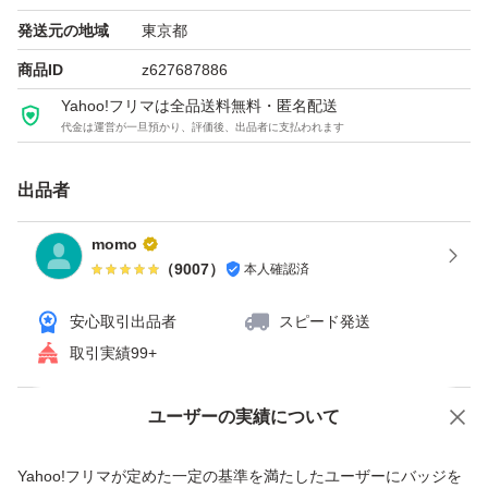
発送元の地域
東京都
商品ID
z627687886
Yahoo!フリマは全品送料無料・匿名配送
代金は運営が一旦預かり、評価後、出品者に支払われます
出品者
momo
（
9007
）
本人確認済
安心取引出品者
スピード発送
取引実績99+
ユーザーの実績について
価格の相談
商品への質問
商品への質問からの値下げ交渉、不適切なカテゴリ変更依頼は禁止です
Yahoo!フリマが定めた一定の基準を満たしたユーザーにバッジを