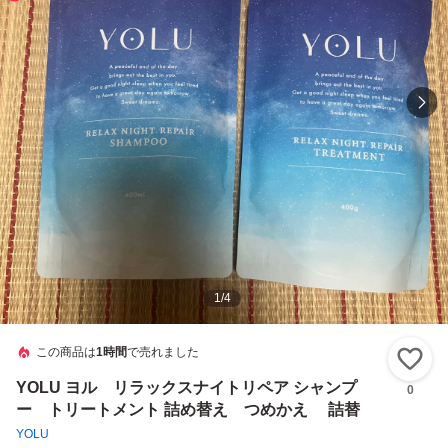
1
/
4
この商品は
1時間
で売れました
い
YOLU ヨル リラックスナイトリペア シャンプ
0
ー トリートメント 詰め替え つめかえ 詰替
YOLU