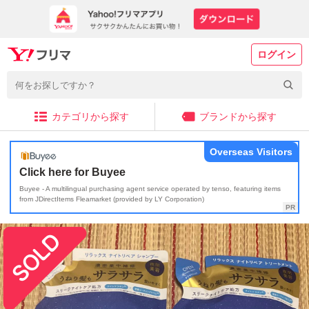
ログイン
カテゴリから探す
ブランドから探す
Overseas Visitors
Click here for Buyee
Buyee - A multilingual purchasing agent service operated by tenso, featuring items
from JDirectItems Fleamarket (provided by LY Corporation)