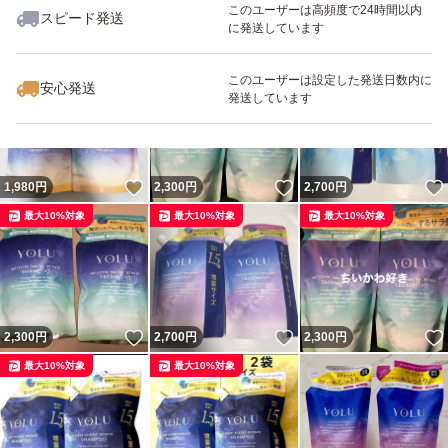
このユーザーは高頻度で24時間以内
スピード発送
に発送しています
いいね！
いいね！
2,000
円
2,240
円
1,990
円
最大10%対象
最大10%対象
このユーザーは設定した発送日数内に
安心発送
発送しています
いいね！
いいね！
1,980
円
2,300
円
2,700
円
最大10%対象
最大10%対象
最大10%対象
いいね！
いいね！
2,300
円
2,700
円
2,300
円
最大10%対象
最大10%対象