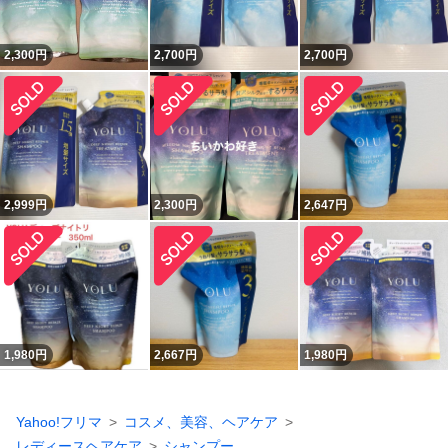
2,300
円
2,700
円
2,700
円
2,999
円
2,300
円
2,647
円
1,980
円
2,667
円
1,980
円
Yahoo!フリマ
コスメ、美容、ヘアケア
レディースヘアケア
シャンプー