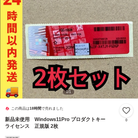
1
/
1
この商品は
18時間
で売れました
い
新品未使用 Windows11Pro プロダクトキー
0
ライセンス 正規版 2枚