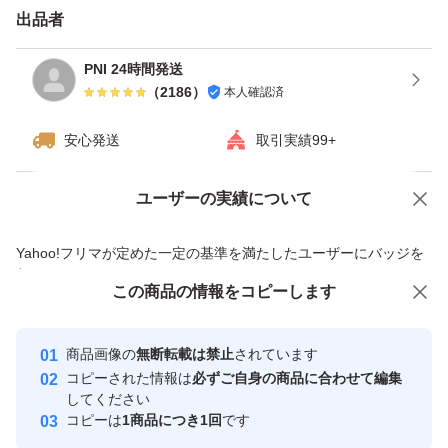
出品者
PNI 24時間発送
（
2186
）
本人確認済
安心発送
取引実績99+
ユーザーの実績について
価格の相談
商品への質問
商品への質問からの値下げ交渉、不適切なカテゴリ変更依頼は禁止です
Yahoo!フリマが定めた一定の基準を満たしたユーザーにバッジを
付与しています
この商品をみている人にオススメ
この商品の情報をコピーします
安心取引出品者
Yahoo!フリマの基準をクリアした安
安心取引出品者
商品画像の
無断転載は禁止
されています
心・安全なユーザーです
コピーされた情報は
必ずご自身の商品に合わせて編集
取引実績
してください
コピーは
1商品につき1回
です
このユーザーはYahoo!フリマの取
取引実績◯+