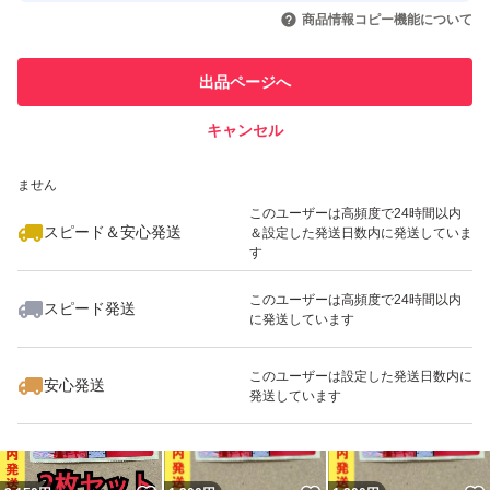
いいね！
いいね！
2,150
円
1,200
円
1,200
円
引を完了させた実績があります
商品情報コピー機能について
このユーザーは他フリマサービス
他フリマ実績◯+
出品ページへ
での取引実績があります
キャンセル
スピード&安心発送
いいね！
いいね！
1,200
※このバッジは実績に基づく表示であり、発送を保証しているものではあり
円
2,150
円
2,150
円
ません
このユーザーは高頻度で24時間以内
スピード＆安心発送
＆設定した発送日数内に発送していま
す
このユーザーは高頻度で24時間以内
スピード発送
に発送しています
いいね！
いいね！
2,150
円
2,150
円
1,200
円
このユーザーは設定した発送日数内に
安心発送
発送しています