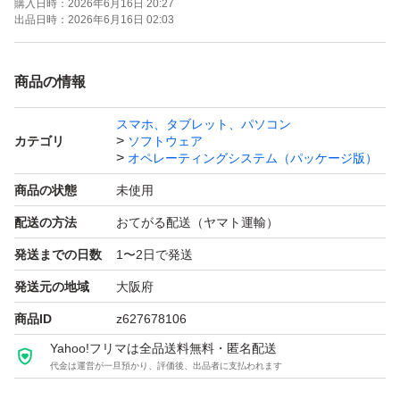
購入日時：
2026年6月16日 20:27
出品日時：
2026年6月16日 02:03
商品の情報
スマホ、タブレット、パソコン
カテゴリ
ソフトウェア
オペレーティングシステム（パッケージ版）
商品の状態
未使用
配送の方法
おてがる配送（ヤマト運輸）
発送までの日数
1〜2日で発送
発送元の地域
大阪府
商品ID
z627678106
Yahoo!フリマは全品送料無料・匿名配送
代金は運営が一旦預かり、評価後、出品者に支払われます