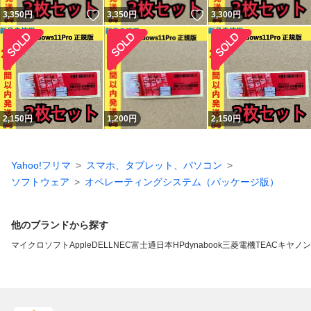
いいね！
いいね！
3,350
円
3,350
円
3,300
円
2,150
円
1,200
円
2,150
円
Yahoo!フリマ
スマホ、タブレット、パソコン
ソフトウェア
オペレーティングシステム（パッケージ版）
他のブランドから探す
マイクロソフト
Apple
DELL
NEC
富士通
日本HP
dynabook
三菱電機
TEAC
キヤノン