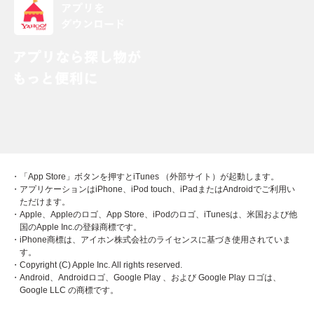
・「App Store」ボタンを押すとiTunes （外部サイト）が起動します。
・アプリケーションはiPhone、iPod touch、iPadまたはAndroidでご利用い
ただけます。
・Apple、Appleのロゴ、App Store、iPodのロゴ、iTunesは、米国および他
国のApple Inc.の登録商標です。
・iPhone商標は、アイホン株式会社のライセンスに基づき使用されていま
す。
・Copyright (C) Apple Inc. All rights reserved.
・Android、Androidロゴ、Google Play 、および Google Play ロゴは、
Google LLC の商標です。