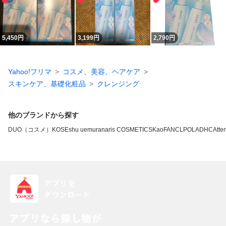
5,450
円
3,199
円
2,790
円
Yahoo!フリマ
コスメ、美容、ヘアケア
スキンケア、基礎化粧品
クレンジング
他のブランドから探す
DUO（コスメ）
KOSE
shu uemura
naris COSMETICS
Kao
FANCL
POLA
DHC
Atten