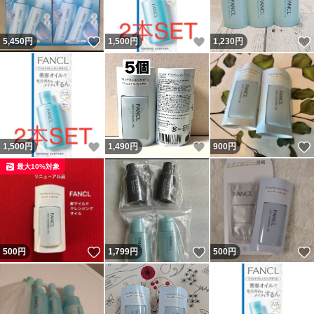
いいね！
いいね！
5,450
円
1,500
円
1,230
円
いいね！
いいね！
1,500
円
1,490
円
900
円
最大10%対象
いいね！
いいね！
500
円
1,799
円
500
円