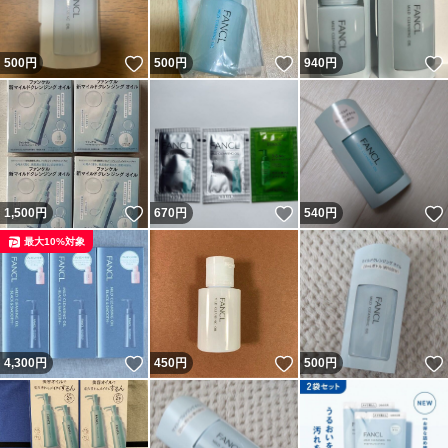
いいね！
いいね！
500
円
500
円
940
円
いいね！
いいね！
1,500
円
670
円
540
円
最大10%対象
いいね！
いいね！
4,300
円
450
円
500
円