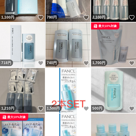
いいね！
いいね！
1,100
円
790
円
2,100
円
最大10%対象
いいね！
いいね！
718
円
740
円
1,700
円
いいね！
いいね！
1,210
円
1,500
円
500
円
最大10%対象