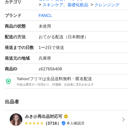
カテゴリ
スキンケア、基礎化粧品
クレンジング
のでご了承の上ご購入ください。
ブランド
FANCL
商品の状態
未使用
※メッセージにてお値下げ交渉中等であっても先にご購入
頂いた方を最優先いたします。
配送の方法
おてがる配送（日本郵便）
発送までの日数
1〜2日で発送
深夜・早朝の購入ももちろんOKです！
発送元の地域
兵庫県
お時間は気になさらずご購入ください。
商品ID
z627656408
Yahoo!フリマは全品送料無料・匿名配送
受け取り評価は急ぎませんのでご都合の良いタイミングで
代金は運営が一旦預かり、評価後、出品者に支払われます
問題ございません。
出品者
気になる点がございましたらお気軽にお問い合わせくださ
みき@再出品対応可
い♪
（
3716
）
本人確認済