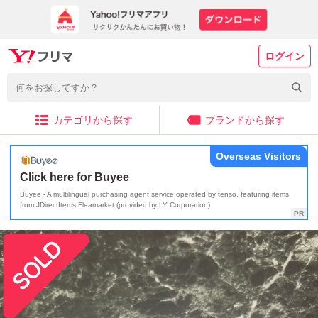
ログイン
カテゴリから探す
ブランドから探す
Overseas Visitors
Click here for Buyee
Buyee - A multilingual purchasing agent service operated by tenso, featuring items
from JDirectItems Fleamarket (provided by LY Corporation)