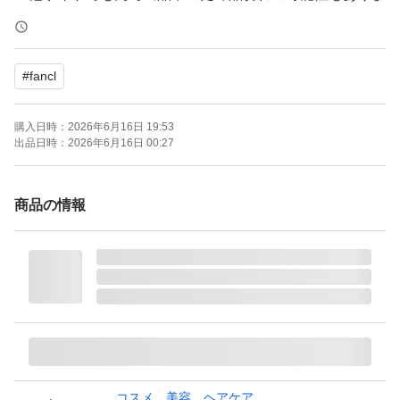
す。早い者勝ちです。
#
fancl
ファンケル マイルドクレンジングオイルe
内容量:20ml
購入日時：
2026年6月16日 19:53
数量:4本
出品日時：
2026年6月16日 00:27
購入時期:2026.6
商品の情報
基本的には24時間以内に発送しておりますがこちらの都
合で発送が遅れてしまう場合はご連絡させていただきま
す。
●自宅クローゼットにて丁寧に保管しております。
※ 運送中のトラブルに関しましては責任を負いかねます
コスメ、美容、ヘアケア