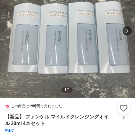
1
/
2
この商品は
19時間
で売れました
い
【新品】 ファンケル マイルドクレンジングオイ
0
ル 20ml 4本セット
FANCL