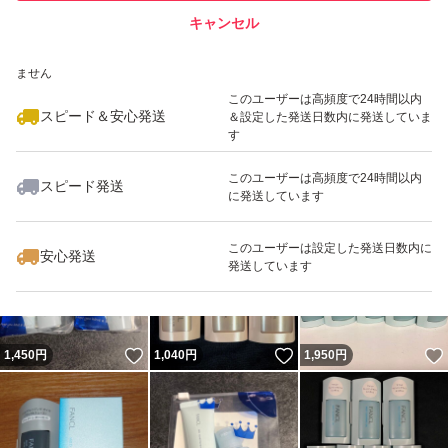
キャンセル
スピード&安心発送
いいね！
いいね！
2,700
※このバッジは実績に基づく表示であり、発送を保証しているものではあり
円
1,000
円
1,000
円
ません
最大10%対象
このユーザーは高頻度で24時間以内
スピード＆安心発送
＆設定した発送日数内に発送していま
す
このユーザーは高頻度で24時間以内
スピード発送
に発送しています
いいね！
いいね！
800
円
1,200
円
990
円
このユーザーは設定した発送日数内に
安心発送
発送しています
いいね！
いいね！
1,450
円
1,040
円
1,950
円