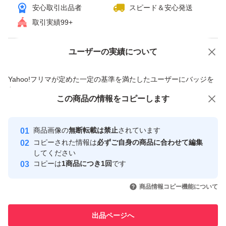
安心取引出品者
スピード＆安心発送
迅速丁寧な対応、気持ちのいいお取引を心掛けておりま
取引実績99+
す。
どうぞよろしくお願いいたします！
ユーザーの実績について
価格の相談
商品への質問
商品への質問からの値下げ交渉、不適切なカテゴリ変更依頼は禁止です
Yahoo!フリマが定めた一定の基準を満たしたユーザーにバッジを
付与しています
この商品をみている人にオススメ
この商品の情報をコピーします
安心取引出品者
最大10%対象
Yahoo!フリマの基準をクリアした安
安心取引出品者
商品画像の
無断転載は禁止
されています
心・安全なユーザーです
コピーされた情報は
必ずご自身の商品に合わせて編集
取引実績
してください
コピーは
1商品につき1回
です
このユーザーはYahoo!フリマの取
取引実績◯+
いいね！
いいね！
1,400
円
730
円
1,000
円
引を完了させた実績があります
商品情報コピー機能について
最大10%対象
このユーザーは他フリマサービス
他フリマ実績◯+
出品ページへ
での取引実績があります