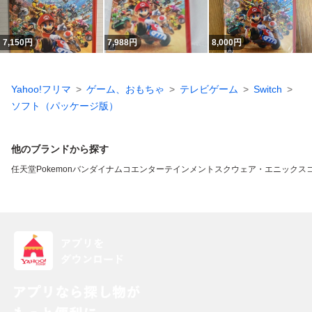
7,150
円
7,988
円
8,000
円
Yahoo!フリマ
ゲーム、おもちゃ
テレビゲーム
Switch
ソフト（パッケージ版）
他のブランドから探す
任天堂
Pokemon
バンダイナムコエンターテインメント
スクウェア・エニックス