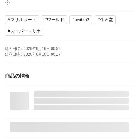
プレイモード：TVモード対応 テーブルモード対応 携帯モ
ード対応
#
マリオカート
#
ワールド
#
switch2
#
任天堂
携帯モードプレイ人数：1.0 人
#
スーパーマリオ
購入日時：
2026年6月16日 00:52
出品日時：
2026年6月16日 00:17
商品の情報