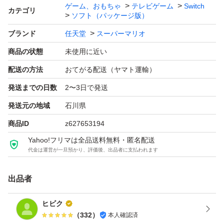
ゲーム、おもちゃ
テレビゲーム
Switch
カテゴリ
ソフト（パッケージ版）
ブランド
任天堂
スーパーマリオ
商品の状態
未使用に近い
配送の方法
おてがる配送（ヤマト運輸）
発送までの日数
2〜3日で発送
発送元の地域
石川県
商品ID
z627653194
Yahoo!フリマは全品送料無料・匿名配送
代金は運営が一旦預かり、評価後、出品者に支払われます
出品者
ヒビク
（
332
）
本人確認済