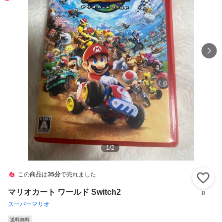
1
/
2
この商品は
35分
で売れました
い
マリオカート ワールド Switch2
0
スーパーマリオ
送料無料