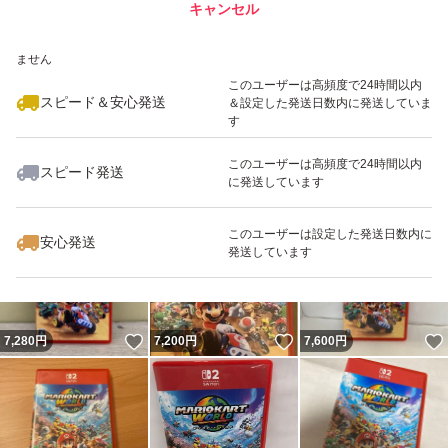
キャンセル
スピード&安心発送
いいね！
いいね！
7,200
※このバッジは実績に基づく表示であり、発送を保証しているものではあり
円
7,350
円
7,200
円
ません
このユーザーは高頻度で24時間以内
スピード＆安心発送
＆設定した発送日数内に発送していま
す
このユーザーは高頻度で24時間以内
スピード発送
に発送しています
いいね！
いいね！
7,200
円
7,400
円
7,350
円
このユーザーは設定した発送日数内に
安心発送
発送しています
いいね！
いいね！
7,280
円
7,200
円
7,600
円