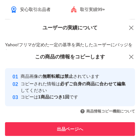
安心取引出品者
取引実績99+
ユーザーの実績について
価格の相談
商品への質問
商品への質問からの値下げ交渉、不適切なカテゴリ変更依頼は禁止です
Yahoo!フリマが定めた一定の基準を満たしたユーザーにバッジを
付与しています
この商品をみている人にオススメ
この商品の情報をコピーします
安心取引出品者
Yahoo!フリマの基準をクリアした安
安心取引出品者
商品画像の
無断転載は禁止
されています
心・安全なユーザーです
コピーされた情報は
必ずご自身の商品に合わせて編集
取引実績
してください
コピーは
1商品につき1回
です
このユーザーはYahoo!フリマの取
取引実績◯+
いいね！
いいね！
7,300
円
7,250
円
7,700
円
引を完了させた実績があります
商品情報コピー機能について
このユーザーは他フリマサービス
他フリマ実績◯+
出品ページへ
での取引実績があります