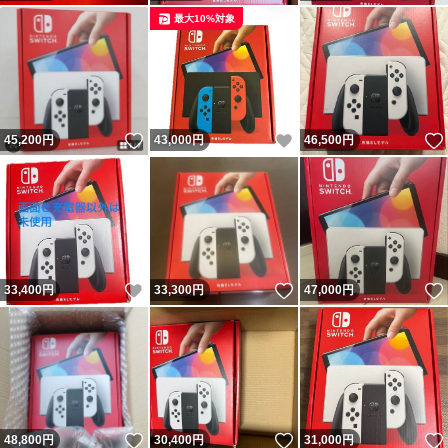
最大10%対象
いいね！
いいね！
45,200
円
43,000
円
46,500
円
いいね！
いいね！
33,400
円
33,300
円
47,000
円
いいね！
いいね！
48,800
円
30,400
円
31,000
円