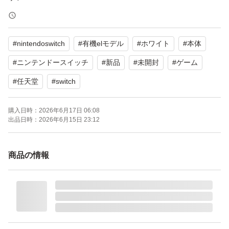
※こちらの品物は即ご購入いただいて大丈夫です！
#
nintendoswitch
#
有機elモデル
#
ホワイト
#
本体
以下、お品物の詳細となります。
#
ニンテンドースイッチ
#
新品
#
未開封
#
ゲーム
#
任天堂
#
switch
Nintendo Switch
有機ELモデルのホワイト本体です。
購入日時：
2026年6月17日 06:08
出品日時：
2026年6月15日 23:12
新品未使用品です。
商品の情報
元々箱の下の方に少しへこみがございます。
※写真5枚目を参照ください。
箱の販売店舗印はありません。