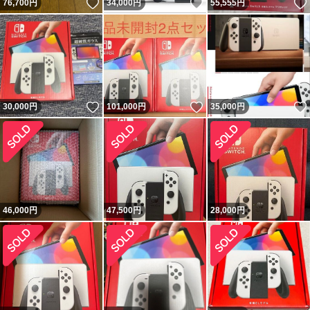
いいね！
いいね！
76,700
円
34,000
円
55,555
円
いいね！
いいね！
30,000
円
101,000
円
35,000
円
46,000
円
47,500
円
28,000
円