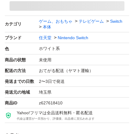
発送方法：宅急便(匿名配送)
ゲーム、おもちゃ
テレビゲーム
Switch
カテゴリ
エアパッキンとビニールで包装して
本体
ダンボールに入れて発送します。
ブランド
任天堂
Nintendo Switch
ホワイト系
色
時間指定ができますので、ご希望があればお知らせくださ
商品の状態
未使用
いませ。
配送の方法
おてがる配送（ヤマト運輸）
発送までの日数
2〜3日で発送
下記の注意事項をご確認のうえ、購入をお願い致します。
発送元の地域
埼玉県
商品ID
z627618410
・状態等の細かい点を気にされる方はご遠慮下さい。
Yahoo!フリマは全品送料無料・匿名配送
代金は運営が一旦預かり、評価後、出品者に支払われます
・ご購入後のキャンセル及びお品物到着後のクレーム・
返品は一切受付致しませんので予めご了承下さい。