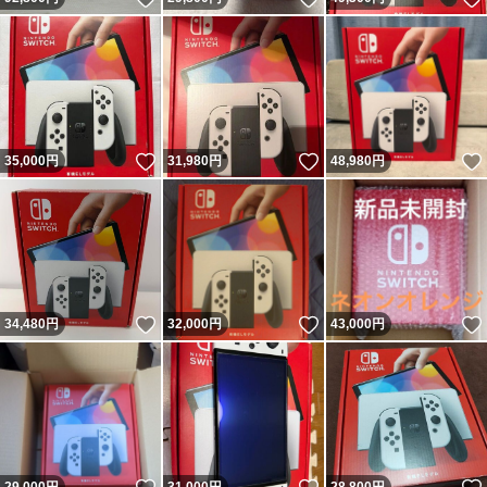
いいね！
いいね！
35,000
円
31,980
円
48,980
円
いいね！
いいね！
34,480
円
32,000
円
43,000
円