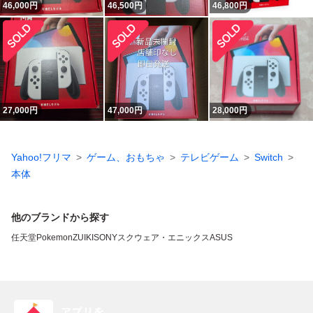
46,000
円
46,500
円
46,800
円
27,000
円
47,000
円
28,000
円
Yahoo!フリマ
ゲーム、おもちゃ
テレビゲーム
Switch
本体
他のブランドから探す
任天堂
Pokemon
ZUIKI
SONY
スクウェア・エニックス
ASUS