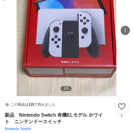
1
/
5
この商品は
1日
で売れました
い
新品 Nintendo Switch 有機ELモデル ホワイ
1
ト ニンテンドースイッチ
Nintendo Switch