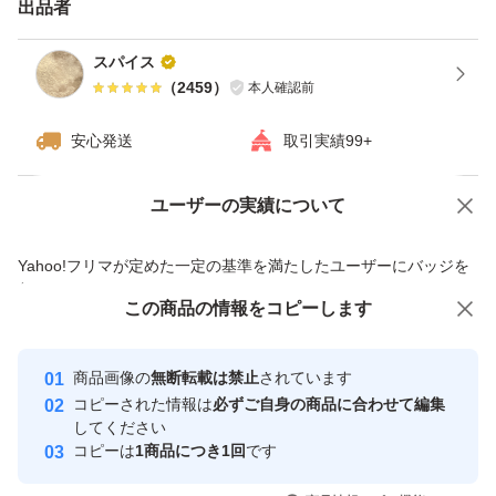
出品者
スパイス
製造番号は控えてあります。
（
2459
）
本人確認前
万が一、初期不良の場合は購入者様のほうでメーカーに連
安心発送
取引実績99+
絡していただくかたちになります。
ユーザーの実績について
価格の相談
商品への質問
見落としなどがある場合もあるため、
商品への質問からの値下げ交渉、不適切なカテゴリ変更依頼は禁止です
Yahoo!フリマが定めた一定の基準を満たしたユーザーにバッジを
何か気になることがありましたらお気軽にご質問くださ
付与しています
この商品をみている人にオススメ
この商品の情報をコピーします
い。
安心取引出品者
最大10%対象
最大10%対象
Yahoo!フリマの基準をクリアした安
安心取引出品者
商品画像の
無断転載は禁止
されています
ご検討よろしくお願い致します。
心・安全なユーザーです
コピーされた情報は
必ずご自身の商品に合わせて編集
取引実績
してください
コピーは
1商品につき1回
です
このユーザーはYahoo!フリマの取
取引実績◯+
いいね！
いいね！
46,500
円
47,700
円
47,300
円
引を完了させた実績があります