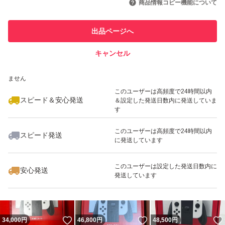
商品情報コピー機能について
最大10%対象
最大10%対象
このユーザーは他フリマサービス
他フリマ実績◯+
出品ページへ
での取引実績があります
キャンセル
スピード&安心発送
いいね！
いいね！
47,500
※このバッジは実績に基づく表示であり、発送を保証しているものではあり
円
47,888
円
47,800
円
ません
最大10%対象
最大10%対象
このユーザーは高頻度で24時間以内
スピード＆安心発送
＆設定した発送日数内に発送していま
す
このユーザーは高頻度で24時間以内
スピード発送
に発送しています
いいね！
いいね！
47,979
円
49,500
円
35,000
円
最大10%対象
このユーザーは設定した発送日数内に
安心発送
発送しています
いいね！
いいね！
34,000
円
46,800
円
48,500
円