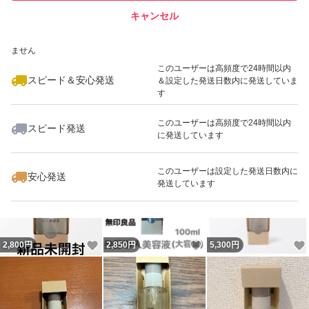
キャンセル
スピード&安心発送
いいね！
いいね！
3,500
※このバッジは実績に基づく表示であり、発送を保証しているものではあり
円
1,598
円
2,850
円
ません
このユーザーは高頻度で24時間以内
スピード＆安心発送
＆設定した発送日数内に発送していま
す
このユーザーは高頻度で24時間以内
スピード発送
に発送しています
いいね！
いいね！
1,599
円
2,980
円
2,999
円
このユーザーは設定した発送日数内に
安心発送
発送しています
いいね！
いいね！
2,800
円
2,850
円
5,300
円