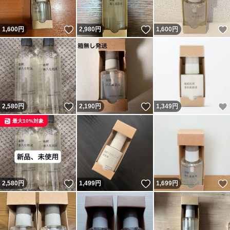
いいね！
いいね！
1,600
円
2,980
円
1,600
円
いいね！
いいね！
2,580
円
2,190
円
1,349
円
最大10%対象
いいね！
いいね！
2,580
円
1,499
円
1,699
円