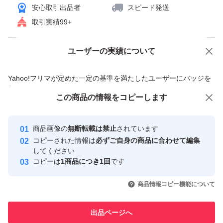
安心取引出品者
スピード発送
取引実績99+
ユーザーの実績について
価格の相談
商品への質問
商品への質問からの値下げ交渉、不適切なカテゴリ変更依頼は禁止です
Yahoo!フリマが定めた一定の基準を満たしたユーザーにバッジを
付与しています
この商品をみている人にオススメ
この商品の情報をコピーします
安心取引出品者
最大10%対象
最大10%対象
Yahoo!フリマの基準をクリアした安
安心取引出品者
商品画像の
無断転載は禁止
されています
心・安全なユーザーです
コピーされた情報は
必ずご自身の商品に合わせて編集
取引実績
してください
コピーは
1商品につき1回
です
このユーザーはYahoo!フリマの取
取引実績◯+
いいね！
いいね！
2,790
円
2,799
円
5,300
円
引を完了させた実績があります
商品情報コピー機能について
最大10%対象
最大10%対象
このユーザーは他フリマサービス
他フリマ実績◯+
出品ページへ
での取引実績があります