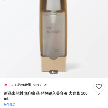
1
/
1
この商品は
5時間
で売れました
い
新品未開封 無印良品 発酵導入美容液 大容量 100
2
mL
無印良品