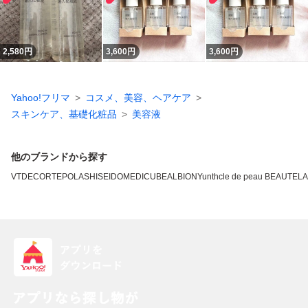
2,580
円
3,600
円
3,600
円
Yahoo!フリマ
コスメ、美容、ヘアケア
スキンケア、基礎化粧品
美容液
他のブランドから探す
VT
DECORTE
POLA
SHISEIDO
MEDICUBE
ALBION
Yunth
cle de peau BEAUTE
L