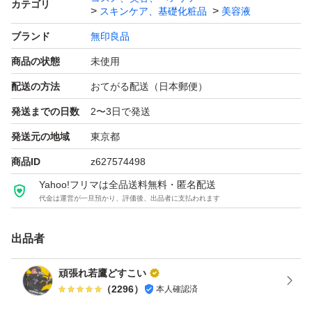
カテゴリ
スキンケア、基礎化粧品
美容液
ブランド
無印良品
商品の状態
未使用
配送の方法
おてがる配送（日本郵便）
発送までの日数
2〜3日で発送
発送元の地域
東京都
商品ID
z627574498
Yahoo!フリマは全品送料無料・匿名配送
代金は運営が一旦預かり、評価後、出品者に支払われます
出品者
頑張れ若鷹どすこい
（
2296
）
本人確認済