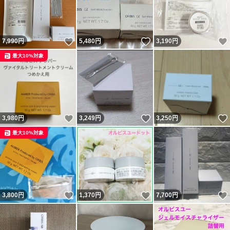
いいね！
いいね！
7,990
円
5,480
円
3,190
円
最大10%対象
いいね！
いいね！
3,980
円
3,249
円
3,250
円
最大10%対象
いいね！
いいね！
3,800
円
1,370
円
7,700
円