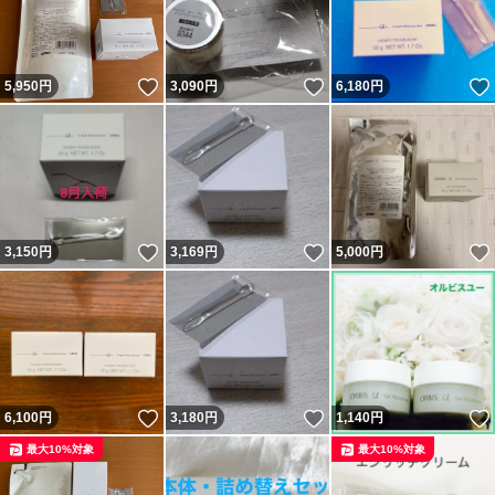
いいね！
いいね！
5,950
円
3,090
円
6,180
円
いいね！
いいね！
3,150
円
3,169
円
5,000
円
いいね！
いいね！
6,100
円
3,180
円
1,140
円
最大10%対象
最大10%対象