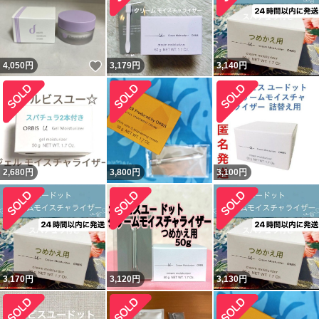
いいね！
4,050
円
3,179
円
3,140
円
2,680
円
3,800
円
3,100
円
3,170
円
3,120
円
3,130
円