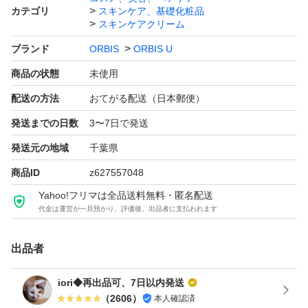
カテゴリ
スキンケア、基礎化粧品
スキンケアクリーム
ブランド
ORBIS
ORBIS U
商品の状態
未使用
配送の方法
おてがる配送（日本郵便）
発送までの日数
3〜7日で発送
発送元の地域
千葉県
商品ID
z627557048
Yahoo!フリマは全品送料無料・匿名配送
代金は運営が一旦預かり、評価後、出品者に支払われます
出品者
iori◆再出品可、7日以内発送
（
2606
）
本人確認済