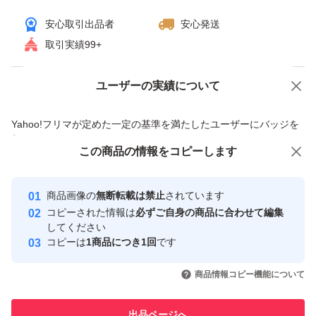
安心取引出品者
安心発送
取引実績99+
ユーザーの実績について
価格の相談
商品への質問
商品への質問からの値下げ交渉、不適切なカテゴリ変更依頼は禁止です
Yahoo!フリマが定めた一定の基準を満たしたユーザーにバッジを
付与しています
この商品をみている人にオススメ
この商品の情報をコピーします
安心取引出品者
最大10%対象
最大10%対象
最大10%対象
Yahoo!フリマの基準をクリアした安
安心取引出品者
商品画像の
無断転載は禁止
されています
心・安全なユーザーです
コピーされた情報は
必ずご自身の商品に合わせて編集
取引実績
してください
コピーは
1商品につき1回
です
このユーザーはYahoo!フリマの取
取引実績◯+
いいね！
いいね！
2,679
円
3,099
円
2,680
円
引を完了させた実績があります
商品情報コピー機能について
最大10%対象
最大10%対象
最大10%対象
このユーザーは他フリマサービス
他フリマ実績◯+
出品ページへ