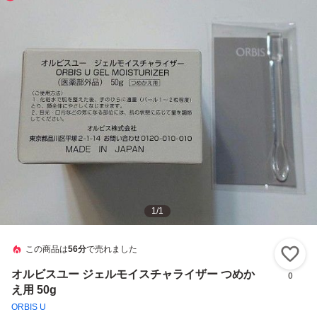
1
/
1
この商品は
56分
で売れました
い
オルビスユー ジェルモイスチャライザー つめか
0
え用 50g
ORBIS U