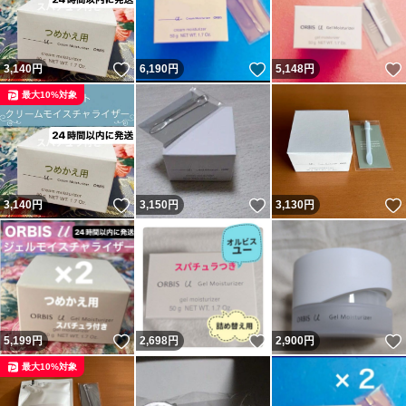
いいね！
いいね！
3,140
円
6,190
円
5,148
円
最大10%対象
いいね！
いいね！
3,140
円
3,150
円
3,130
円
いいね！
いいね！
5,199
円
2,698
円
2,900
円
最大10%対象