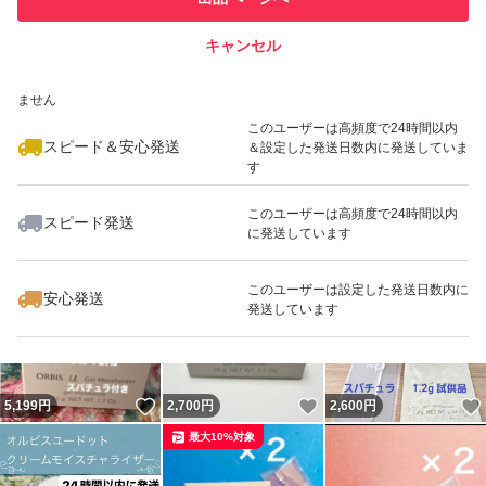
での取引実績があります
キャンセル
スピード&安心発送
いいね！
いいね！
2,680
※このバッジは実績に基づく表示であり、発送を保証しているものではあり
円
3,120
円
2,679
円
ません
最大10%対象
最大10%対象
このユーザーは高頻度で24時間以内
スピード＆安心発送
＆設定した発送日数内に発送していま
す
このユーザーは高頻度で24時間以内
スピード発送
に発送しています
いいね！
いいね！
3,099
円
5,148
円
2,688
円
最大10%対象
このユーザーは設定した発送日数内に
安心発送
発送しています
いいね！
いいね！
5,199
円
2,700
円
2,600
円
最大10%対象