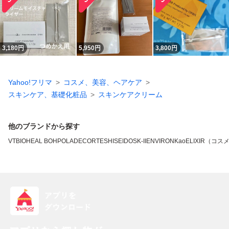
3,180
円
5,950
円
3,800
円
Yahoo!フリマ
コスメ、美容、ヘアケア
スキンケア、基礎化粧品
スキンケアクリーム
他のブランドから探す
VT
BIOHEAL BOH
POLA
DECORTE
SHISEIDO
SK-II
ENVIRON
Kao
ELIXIR（コス