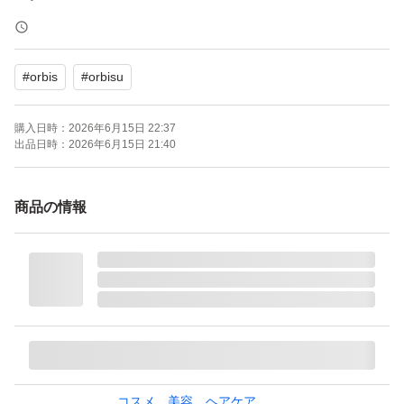
26年6月購入、定価2,970円、商品番号9156。
#
orbis
#
orbisu
衛生的にお使いいただけるスパチュラ付きです(スパチュ
ラの色は画像と異なる場合があります)。
購入日時：
2026年6月15日 22:37
出品日時：
2026年6月15日 21:40
厚みがギリギリなため、プチプチ無しで箱のまま封筒に入
れてゆうパケットポストminiにて発送します。
商品の情報
箱が多少つぶれてしまう場合もございますので、ご了承い
ただける方のご購入をお願いいたします。
+300円にてプチプチ梱包のうえ、宅急便コンパクトでの
発送に変更可能です。
★お値下げはご遠慮ください。
コスメ、美容、ヘアケア