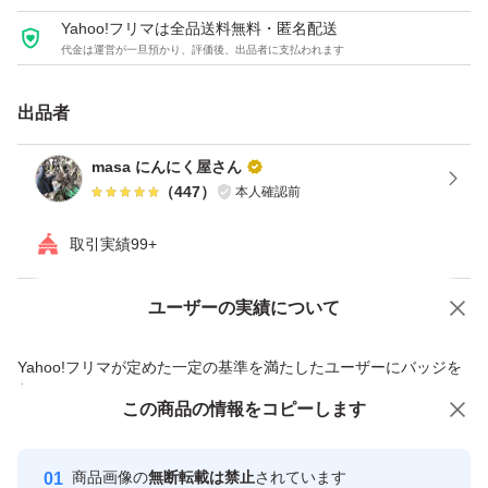
Yahoo!フリマは全品送料無料・匿名配送
代金は運営が一旦預かり、評価後、出品者に支払われます
出品者
masa にんにく屋さん
（
447
）
本人確認前
取引実績99+
ユーザーの実績について
価格の相談
商品への質問
商品への質問からの値下げ交渉、不適切なカテゴリ変更依頼は禁止です
Yahoo!フリマが定めた一定の基準を満たしたユーザーにバッジを
付与しています
この商品をみている人にオススメ
この商品の情報をコピーします
安心取引出品者
最大10%対象
Yahoo!フリマの基準をクリアした安
安心取引出品者
商品画像の
無断転載は禁止
されています
心・安全なユーザーです