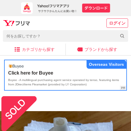
ログイン
カテゴリから探す
ブランドから探す
Overseas Visitors
Click here for Buyee
Buyee - A multilingual purchasing agent service operated by tenso, featuring items
from JDirectItems Fleamarket (provided by LY Corporation)