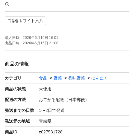
い！
#
福地ホワイト六片
サイズはバラバラになりますが茎、根っこは切って発送し
ます(^^)
購入日時：
2026年6月16日 16:01
出品日時：
2026年6月15日 21:08
その他、質問やご希望の量、サイズがあれば対応いたしま
すので気軽にコメントよろしくお願いします(^^)
商品の情報
カテゴリ
食品
野菜
香味野菜
にんにく
商品が届いたらすぐにお召し上がりになるか、高温、多
湿、に気をつけて、日の当たらない場所で乾燥する様に保
商品の状態
未使用
管してください。カビが生えるかもしれません。
配送の方法
おてがる配送（日本郵便）
発送までの日数
1〜2日で発送
発送元の地域
青森県
商品ID
z627531728