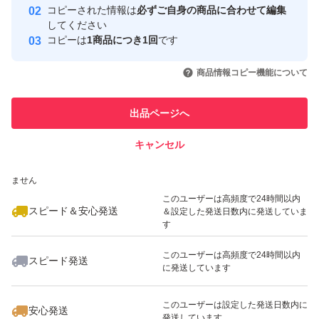
コピーされた情報は
必ずご自身の商品に合わせて編集
取引実績
してください
コピーは
1商品につき1回
です
このユーザーはYahoo!フリマの取
取引実績◯+
いいね！
いいね！
700
円
1,300
円
1,500
円
引を完了させた実績があります
商品情報コピー機能について
最大10%対象
このユーザーは他フリマサービス
他フリマ実績◯+
出品ページへ
での取引実績があります
キャンセル
スピード&安心発送
いいね！
いいね！
1,099
※このバッジは実績に基づく表示であり、発送を保証しているものではあり
円
1,500
円
1,333
円
ません
このユーザーは高頻度で24時間以内
スピード＆安心発送
＆設定した発送日数内に発送していま
す
このユーザーは高頻度で24時間以内
スピード発送
に発送しています
いいね！
いいね！
1,500
円
1,333
円
1,333
円
最大10%対象
このユーザーは設定した発送日数内に
安心発送
発送しています