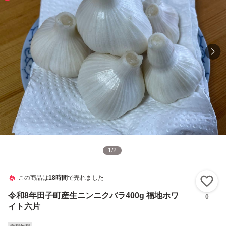
1
/
2
この商品は
18時間
で売れました
い
令和8年田子町産生ニンニクバラ400g 福地ホワ
0
イト六片