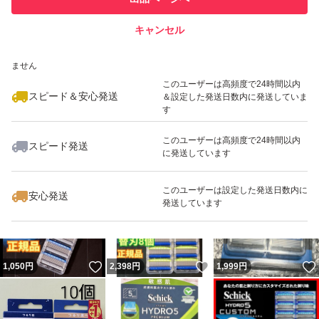
での取引実績があります
キャンセル
スピード&安心発送
いいね！
いいね！
3,700
※このバッジは実績に基づく表示であり、発送を保証しているものではあり
円
2,698
円
1,948
円
ません
最大10%対象
このユーザーは高頻度で24時間以内
スピード＆安心発送
＆設定した発送日数内に発送していま
す
このユーザーは高頻度で24時間以内
スピード発送
に発送しています
いいね！
いいね！
6,546
円
1,330
円
2,750
円
最大10%対象
このユーザーは設定した発送日数内に
安心発送
発送しています
いいね！
いいね！
1,050
円
2,398
円
1,999
円