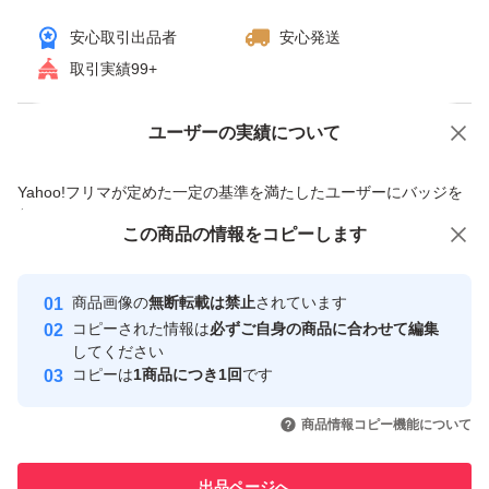
安心取引出品者
安心発送
取引実績99+
ユーザーの実績について
価格の相談
商品への質問
商品への質問からの値下げ交渉、不適切なカテゴリ変更依頼は禁止です
Yahoo!フリマが定めた一定の基準を満たしたユーザーにバッジを
付与しています
この商品をみている人にオススメ
この商品の情報をコピーします
安心取引出品者
最大10%対象
最大10%対象
Yahoo!フリマの基準をクリアした安
安心取引出品者
商品画像の
無断転載は禁止
されています
心・安全なユーザーです
コピーされた情報は
必ずご自身の商品に合わせて編集
取引実績
してください
コピーは
1商品につき1回
です
このユーザーはYahoo!フリマの取
取引実績◯+
いいね！
いいね！
1,860
円
2,160
円
3,380
円
引を完了させた実績があります
商品情報コピー機能について
最大10%対象
最大10%対象
このユーザーは他フリマサービス
他フリマ実績◯+
出品ページへ