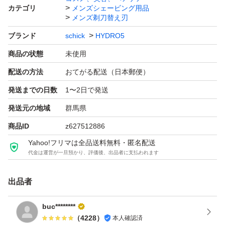
カテゴリ
メンズシェービング用品
メンズ剃刀替え刃
ブランド
schick
HYDRO5
商品の状態
未使用
配送の方法
おてがる配送（日本郵便）
発送までの日数
1〜2日で発送
発送元の地域
群馬県
商品ID
z627512886
Yahoo!フリマは全品送料無料・匿名配送
代金は運営が一旦預かり、評価後、出品者に支払われます
出品者
buc********
（
4228
）
本人確認済