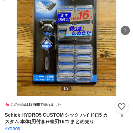
1
/
2
この商品は
17時間
で売れました
い
Schick HYDRO5 CUSTOM シック ハイドロ5 カ
0
スタム 本体(刃付き)+替刃16コ まとめ売り
HYDRO5