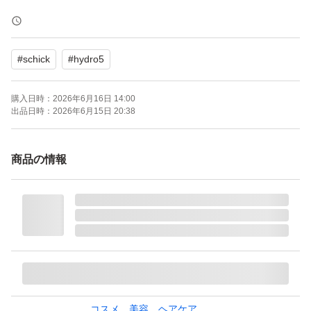
未使用品ですが、自宅保管のため、神経質な方はご遠慮く
ださい。よろしくお願いいたします。
#
schick
#
hydro5
発送はビニール袋に入れて茶封筒の簡易包装です。
購入日時：
2026年6月16日 14:00
出品日時：
2026年6月15日 20:38
シック ハイドロ5 カスタム ホルダー+替刃 17個 5枚刃 ひ
げそり 髭剃り SCHICK HYDRO5 CUSTOM
商品の情報
ブランド：ー
コスメ、美容、ヘアケア