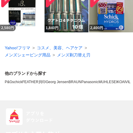
2,580
円
1,840
円
2,400
円
Yahoo!フリマ
コスメ、美容、ヘアケア
メンズシェービング用品
メンズ剃刀替え刃
他のブランドから探す
P&G
schick
FEATHER
貝印
Georg Jensen
BRAUN
Panasonic
MUHLE
SEIKO
AIVIL