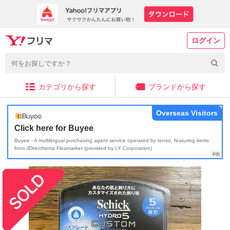
ログイン
カテゴリから探す
ブランドから探す
Overseas Visitors
Click here for Buyee
Buyee - A multilingual purchasing agent service operated by tenso, featuring items
from JDirectItems Fleamarket (provided by LY Corporation)