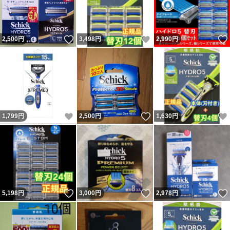
いいね！
いいね！
2,500
円
3,498
円
2,990
円
いいね！
いいね！
1,799
円
2,500
円
1,630
円
いいね！
いいね！
5,198
円
3,000
円
2,978
円