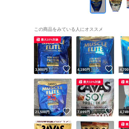
この商品をみている人にオススメ
最大10%対象
いいね！
いいね
3,900
円
4,190
円
4,700
最大10%対象
最
いいね！
いいね
21,500
円
7,699
円
4,749
最