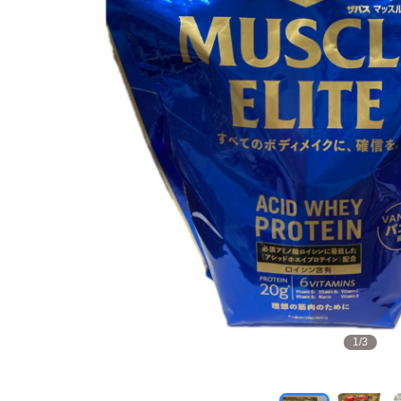
1
/
3