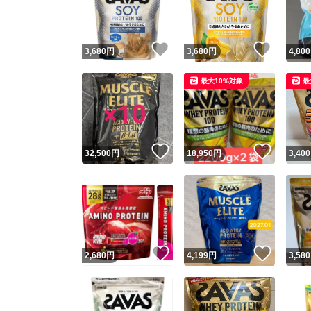
他フ
いいね！
いいね
3,680
円
3,680
円
4,800
スピード
最大10%対象
最
※このバッ
スピ
いいね！
いいね
32,500
円
18,950
円
3,400
スピ
安心
いいね！
いいね
2,680
円
4,199
円
3,580