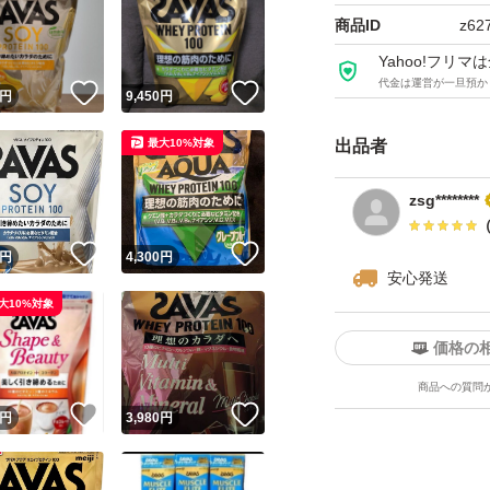
商品ID
z62
Yahoo!フリ
代金は運営が一旦預か
！
いいね！
いいね！
円
9,450
円
最大10%対象
出品者
zsg********
！
いいね！
いいね！
円
4,300
円
安心発送
大10%対象
価格の
商品への質問
！
いいね！
いいね！
円
3,980
円