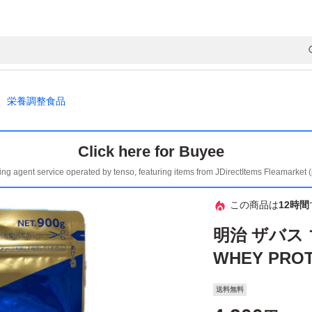
、栄養調整食品
Click here for Buyee
ing agent service operated by tenso, featuring items from JDirectItems Fleamarket 
この商品は
12時間
明治 ザバス 
WHEY PRO
送料無料