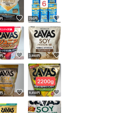
商品情報コピー機
リマ実績◯+
このユーザーは他フリマサービスでの取引実績があります
！
いいね！
いいね！
円
750
円
出品ページへ
&安心発送
大10%対象
キャンセル
ジは実績に基づく表示であり、発送を保証しているものではありません
このユーザーは高頻度で24時間以内＆設定した発送日数内に
ード＆安心発送
ます
！
いいね！
いいね！
円
3,980
円
ード発送
このユーザーは高頻度で24時間以内に発送しています
発送
このユーザーは設定した発送日数内に発送しています
！
いいね！
いいね！
円
9,450
円