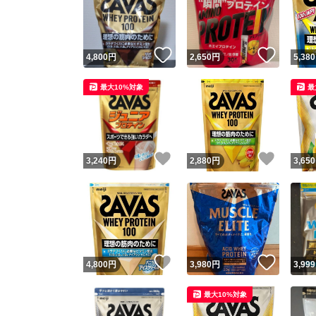
いいね！
いいね
4,800
円
2,650
円
5,380
最大10%対象
最
いいね！
いいね
3,240
円
2,880
円
3,650
Yaho
安心取引
安心
いいね！
いいね
4,800
円
3,980
円
3,999
取引実績
最大10%対象
取引