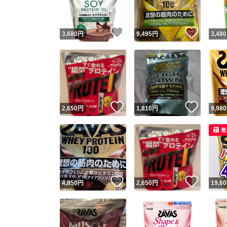
いいね！
いいね
3,680
円
9,495
円
3,480
いいね！
いいね
2,650
円
1,810
円
9,980
最
いいね！
いいね
4,850
円
2,650
円
19,60