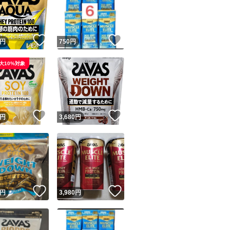
！
いいね！
いいね！
円
750
円
大10%対象
ユーザーの実績について
！
いいね！
いいね！
円
3,680
円
o!フリマが定めた一定の基準を満たしたユーザーにバッジを付与しています
出品者
この商品の情報をコピーします
取引出品者
Yahoo!フリマの基準をクリアした安心・安全なユーザーです
！
いいね！
いいね！
商品画像の
無断転載は禁止
されています
円
3,980
円
コピーされた情報は
必ずご自身の商品に合わせて編集
してください
コピーは
1商品につき1回
です
実績◯+
このユーザーはYahoo!フリマの取引を完了させた実績があり