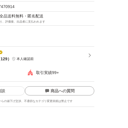
7470914
マは全品送料無料・匿名配送
り、評価後、出品者に支払われます
（
129
）
本人確認前
取引実績99+
相談
商品への質問
からの値下げ交渉、不適切なカテゴリ変更依頼は禁止です