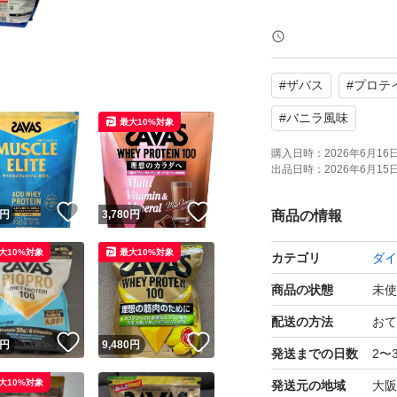
よろしくお願いい
#
ザバス
#
プロテ
#
バニラ風味
最大10%対象
購入日時：
2026年6月16日 
出品日時：
2026年6月15日 
！
いいね！
いいね！
円
3,780
円
商品の情報
大10%対象
最大10%対象
カテゴリ
ダイ
商品の状態
未使
配送の方法
おて
！
いいね！
いいね！
円
9,480
円
発送までの日数
2〜
大10%対象
発送元の地域
大阪