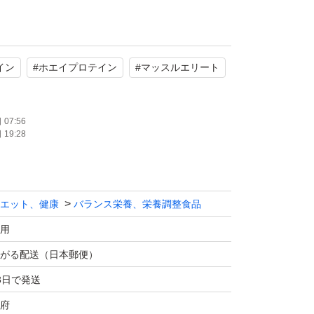
たします。
イン
#
ホエイプロテイン
#
マッスルエリート
07:56
19:28
エット、健康
バランス栄養、栄養調整食品
用
がる配送（日本郵便）
3日で発送
府