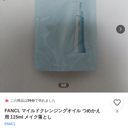
1
/
2
この商品は
59分
で売れました
い
FANCL マイルドクレンジングオイル つめかえ
0
用 115ml メイク落とし
FANCL