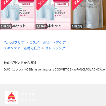
2,890
円
2,890
円
2,880
円
Yahoo!フリマ
コスメ、美容、ヘアケア
スキンケア、基礎化粧品
クレンジング
他のブランドから探す
DUO（コスメ）
KOSE
shu uemura
naris COSMETICS
Kao
FANCL
POLA
DHC
Atten