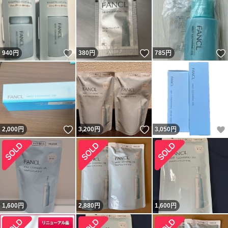
いいね！
いいね！
940
円
380
円
785
円
いいね！
いいね！
2,000
円
3,200
円
3,050
円
1,600
円
2,880
円
1,600
円