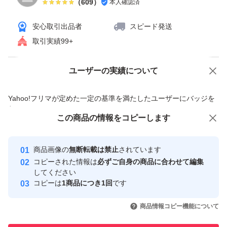
（
609
）
本人確認済
安心取引出品者
スピード発送
取引実績99+
ユーザーの実績について
価格の相談
商品への質問
商品への質問からの値下げ交渉、不適切なカテゴリ変更依頼は禁止です
Yahoo!フリマが定めた一定の基準を満たしたユーザーにバッジを
付与しています
この商品をみている人にオススメ
この商品の情報をコピーします
安心取引出品者
最大10%対象
最大10%対象
最大10%対象
Yahoo!フリマの基準をクリアした安
安心取引出品者
商品画像の
無断転載は禁止
されています
心・安全なユーザーです
コピーされた情報は
必ずご自身の商品に合わせて編集
取引実績
してください
コピーは
1商品につき1回
です
このユーザーはYahoo!フリマの取
取引実績◯+
いいね！
いいね！
1,680
円
1,650
円
1,666
円
引を完了させた実績があります
商品情報コピー機能について