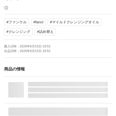
【状態】未使用
#
ファンケル
#
fancl
#
マイルドクレンジングオイル
よろしくお願いいたします。
#
クレンジング
#
詰め替え
マイルドクレンジング オイル つめかえ用 115ml
購入日時：
2026年6月15日 19:52
ブランド：FANCL
出品日時：
2026年6月15日 18:52
商品の情報