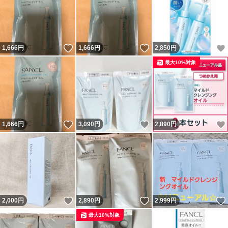
いいね！
いいね！
1,666
円
1,666
円
2,850
円
最大10%対象
いいね！
いいね！
1,666
円
3,090
円
2,890
円
いいね！
いいね！
2,000
円
2,890
円
2,999
円
最大10%対象