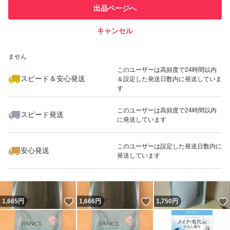
このユーザーは他フリマサービス
他フリマ実績◯+
出品ページへ
での取引実績があります
キャンセル
スピード&安心発送
いいね！
いいね！
1,700
※このバッジは実績に基づく表示であり、発送を保証しているものではあり
円
1,666
円
1,600
円
ません
このユーザーは高頻度で24時間以内
スピード＆安心発送
＆設定した発送日数内に発送していま
す
このユーザーは高頻度で24時間以内
スピード発送
に発送しています
いいね！
いいね！
1,650
円
2,899
円
1,666
円
このユーザーは設定した発送日数内に
安心発送
発送しています
いいね！
いいね！
1,665
円
1,666
円
1,750
円