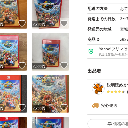
配送の方法
おて
発送までの日数
3〜
！
いいね！
いいね！
円
7,280
円
発送元の地域
宮城
商品ID
z62
Yahoo!フリ
代金は運営が一旦預か
！
いいね！
いいね！
円
7,600
円
出品者
説明読めま
安心発送
！
いいね！
いいね！
円
7,200
円
価格の