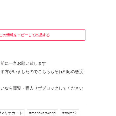
この情報をコピーして出品する
入前に一言お願い致します
こす方がいましたのでこちらもそれ相応の態度
らいなら閲覧・購入せずブロックしてください
#
マリオカート
#
mariokartworld
#
switch2