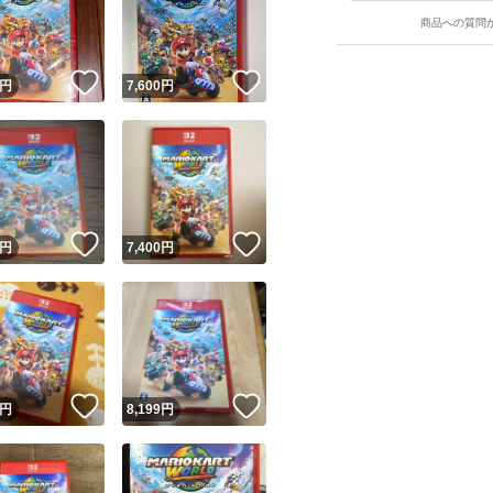
商品への質問
！
いいね！
いいね！
円
7,600
円
ユーザーの実績について
！
いいね！
いいね！
円
7,400
円
o!フリマが定めた一定の基準を満たしたユーザーにバッジを付与しています
出品者
この商品の情報をコピーします
取引出品者
Yahoo!フリマの基準をクリアした安心・安全なユーザーです
！
いいね！
いいね！
商品画像の
無断転載は禁止
されています
円
8,199
円
コピーされた情報は
必ずご自身の商品に合わせて編集
してください
コピーは
1商品につき1回
です
実績◯+
このユーザーはYahoo!フリマの取引を完了させた実績があり