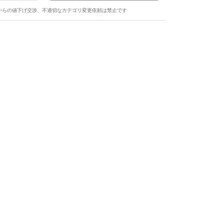
からの値下げ交渉、不適切なカテゴリ変更依頼は禁止です
ます