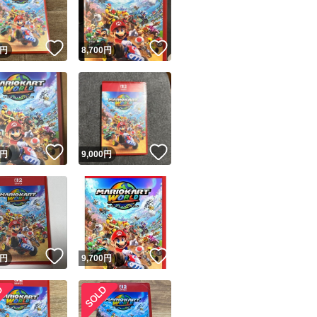
商品情報コピー機
リマ実績◯+
このユーザーは他フリマサービスでの取引実績があります
！
いいね！
いいね！
円
8,700
円
出品ページへ
&安心発送
キャンセル
ジは実績に基づく表示であり、発送を保証しているものではありません
このユーザーは高頻度で24時間以内＆設定した発送日数内に
ード＆安心発送
ます
！
いいね！
いいね！
円
9,000
円
ード発送
このユーザーは高頻度で24時間以内に発送しています
発送
このユーザーは設定した発送日数内に発送しています
！
いいね！
いいね！
円
9,700
円