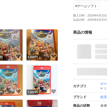
#
ゲームソフト
購入日時：
2026年6月15日 
出品日時：
2026年6月15日 
商品の情報
！
いいね！
いいね！
円
7,200
円
ゲー
カテゴリ
ソ
！
いいね！
いいね！
円
7,400
円
ブランド
任天
商品の状態
未使