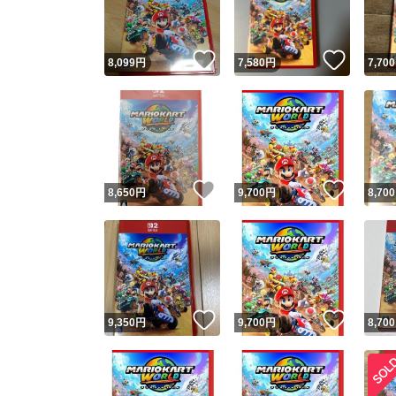
他フ
いいね！
いいね
8,099
円
7,580
円
7,700
スピード
※このバッ
スピ
いいね！
いいね
8,650
円
9,700
円
8,700
スピ
安心
いいね！
いいね
9,350
円
9,700
円
8,700