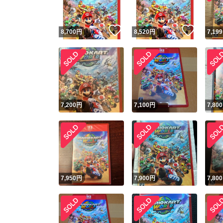
いいね！
いいね
8,700
円
8,520
円
7,199
7,200
円
7,100
円
7,800
7,950
円
7,900
円
7,800