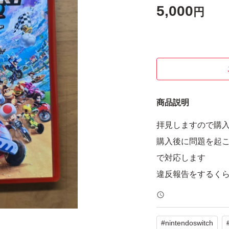
5,000
円
商品説明
拝見しますので購
購入後に問題を起
で対応します
違反報告をするく
#
nintendoswitch