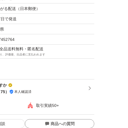
がる配送（日本郵便）
7日で発送
県
7452764
マは全品送料無料・匿名配送
り、評価後、出品者に支払われます
すか
（
75
）
本人確認済
取引実績50+
相談
商品への質問