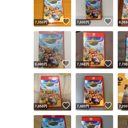
いいね！
いいね
7,350
円
7,600
円
8,069
いいね！
いいね
8,480
円
7,368
円
7,700
Yaho
安心取引
安心
いいね！
いいね
7,850
円
7,480
円
7,200
取引実績
取引