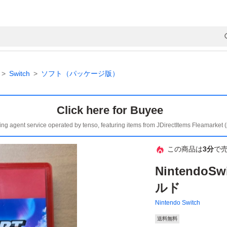
Switch
ソフト（パッケージ版）
Click here for Buyee
ing agent service operated by tenso, featuring items from JDirectItems Fleamarket 
この商品は
3分
で
Nintendo
ルド
Nintendo Switch
送料無料