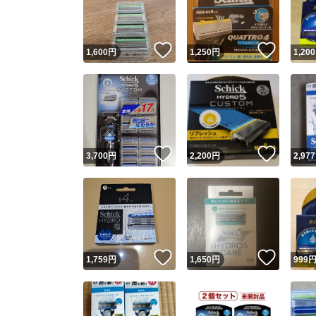
他フ
いいね！
いいね
1,600
円
1,250
円
1,200
スピード
※このバッ
スピ
いいね！
いいね
3,700
円
2,200
円
2,977
スピ
安心
いいね！
いいね
1,759
円
1,650
円
999