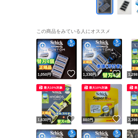
この商品をみている人にオススメ
いいね！
いいね
1,050
円
1,330
円
1,298
最大10%対象
最大10%対象
最
いいね！
いいね
1,630
円
880
円
2,398