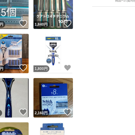
商品への質問
！
いいね！
いいね！
円
1,840
円
ユーザーの実績について
！
いいね！
いいね！
円
1,800
円
o!フリマが定めた一定の基準を満たしたユーザーにバッジを付与しています
出品者
この商品の情報をコピーします
取引出品者
Yahoo!フリマの基準をクリアした安心・安全なユーザーです
！
いいね！
いいね！
商品画像の
無断転載は禁止
されています
円
2,160
円
コピーされた情報は
必ずご自身の商品に合わせて編集
してください
コピーは
1商品につき1回
です
実績◯+
このユーザーはYahoo!フリマの取引を完了させた実績があり