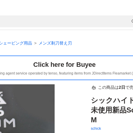
シェービング用品
メンズ剃刀替え刃
Click here for Buyee
ing agent service operated by tenso, featuring items from JDirectItems Fleamarket 
この商品は
2日
で
シックハイド
未使用新品Sch
M
schick