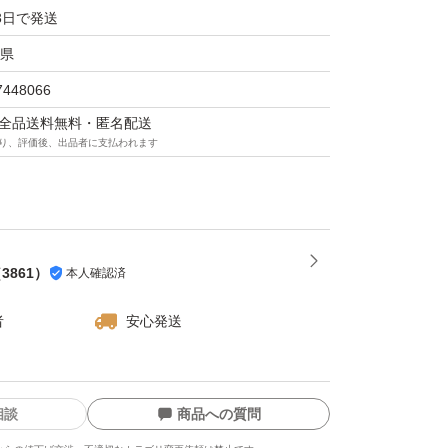
3日で発送
県
7448066
マは全品送料無料・匿名配送
り、評価後、出品者に支払われます
（
3861
）
本人確認済
者
安心発送
相談
商品への質問