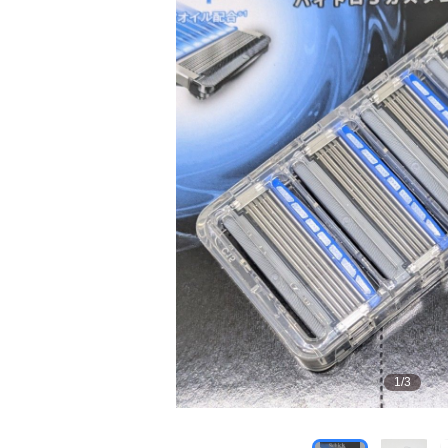
1
/
3