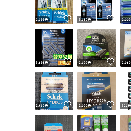
いいね！
いいね
2,699
円
6,580
円
2,000
いいね！
いいね
6,898
円
2,500
円
2,980
いいね！
いいね
1,750
円
1,900
円
627