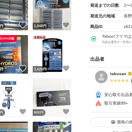
発送までの日数
2〜
発送元の地域
長野
！
いいね！
いいね！
円
1,948
円
商品ID
z62
Yahoo!フリ
大10%対象
代金は運営が一旦預か
出品者
！
いいね！
いいね！
円
3,426
円
takusan
安心取引出品
取引実績99+
！
いいね！
いいね！
円
900
円
価格の