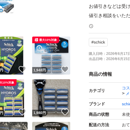
お値引きなどは受
値引き相談をいた
#シックハイドロ
最大10%対象
#
schick
#替刃
#Schick HYDRO5
購入日時：
2026年6月17日 
出品日時：
2026年6月15日 
#髭剃り
！
いいね！
いいね！
円
1,948
円
#カミソリ
商品の情報
大10%対象
コス
カテゴリ
メ
ブランド
schi
！
いいね！
いいね！
円
1,980
円
商品の状態
未使
配送の方法
おて