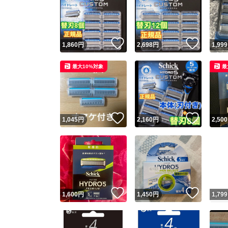
いいね！
いいね
1,860
円
2,698
円
1,999
最大10%対象
最
いいね！
いいね
1,045
円
2,160
円
2,500
いいね！
いいね
1,600
円
1,450
円
1,799