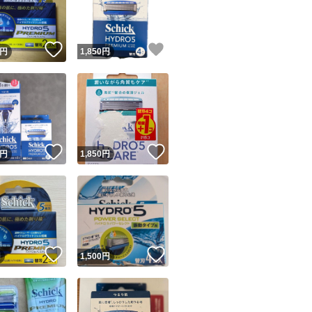
商品情報コピー機
リマ実績◯+
このユーザーは他フリマサービスでの取引実績があります
！
いいね！
いいね！
円
1,850
円
出品ページへ
&安心発送
キャンセル
ジは実績に基づく表示であり、発送を保証しているものではありません
このユーザーは高頻度で24時間以内＆設定した発送日数内に
ード＆安心発送
ます
！
いいね！
いいね！
円
1,850
円
ード発送
このユーザーは高頻度で24時間以内に発送しています
発送
このユーザーは設定した発送日数内に発送しています
！
いいね！
いいね！
円
1,500
円