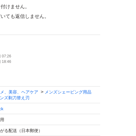
け付けません。
だいても返信しません。
07:26
18:46
メ、美容、ヘアケア
メンズシェービング用品
ンズ剃刀替え刃
ck
用
がる配送（日本郵便）