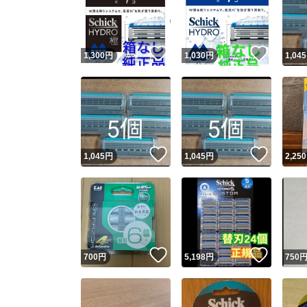
いいね！
いいね
1,300
円
1,030
円
1,045
いいね！
いいね
1,045
円
1,045
円
2,250
Yaho
安心取引
安心
いいね！
いいね
700
円
5,198
円
750
取引実績
取引